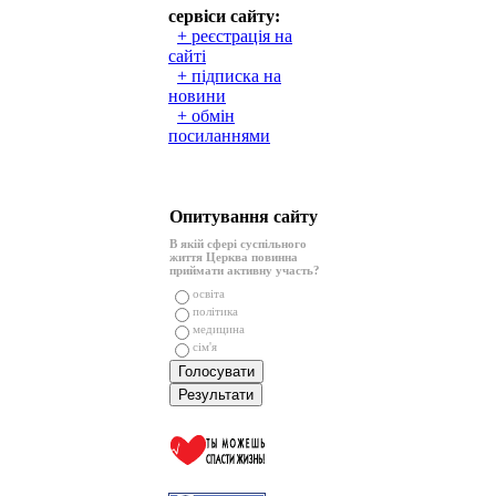
сервіси сайту:
+ реєстрація на
сайті
+ підписка на
новини
+ обмін
посиланнями
Опитування сайту
В якій сфері суспільного
життя Церква повинна
приймати активну участь?
освіта
політика
медицина
сім'я