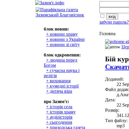
забули пароль?
блок новин:
Головна
+ новини храму
+ новини з України
+ новини зі світу
Цер
блок одкровення:
Бій кур
+ людина перед
Богом
Скачат
+ сучасна наука і
релігія
Доданий:
+ виховання
22 Se
+ кумедні історії
Файл додав
+ дитяча віра
д.Анат
Дата:
про Зазим'є:
22 Se
+ історія села
Розмір:
+ історія храму
341.1
+ аудіоісторія
Тип файлу:
+ сьогодення
mp3
+ приходська газета