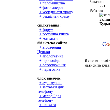
Закачок:
+ паломництва
221
+ фотогалерея
Рейтинг:
+ координати храму
+ реквізити храму
Залиш
Будьл
спілкування:
+ форум
+ гостинна книга
+ контакти
бібліотека сайту:
+ віровчення
Церкви
+ апологетика
+ проповідь
Якщо ви поміти
+ богослужіння
натисніть клаві
+ педагогіка
блок закачок:
+ аудіомузика
+ заставки для
телефону
+ мелодії для
телефону
+ плакати