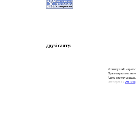
друзі сайту:
© zazimye.info - прав
При використанні матер
Автор проекту диякон 
Developed by
web-stud