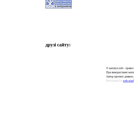
друзі сайту:
© zazimye.info - прав
При використанні матер
Автор проекту диякон 
Developed by
web-stud