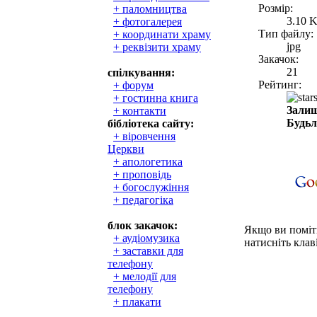
Розмір:
+ паломництва
3.10 
+ фотогалерея
Тип файлу:
+ координати храму
jpg
+ реквізити храму
Закачок:
21
спілкування:
Рейтинг:
+ форум
+ гостинна книга
Залиш
+ контакти
Будьл
бібліотека сайту:
+ віровчення
Церкви
+ апологетика
+ проповідь
+ богослужіння
+ педагогіка
блок закачок:
Якщо ви поміти
+ аудіомузика
натисніть клаві
+ заставки для
телефону
+ мелодії для
телефону
+ плакати