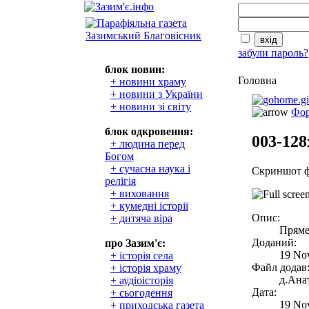
забули пароль?
блок новин:
Головна
+ новини храму
+ новини з України
+ новини зі світу
Фор
блок одкровення:
003-128
+ людина перед
Богом
+ сучасна наука і
Скриншот ф
релігія
+ виховання
+ кумедні історії
Опис:
+ дитяча віра
Пряме 
Доданий:
про Зазим'є:
19 No
+ історія села
Файл додав
+ історія храму
д.Анат
+ аудіоісторія
Дата:
+ сьогодення
19 No
+ приходська газета