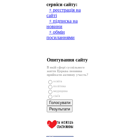
сервіси сайту:
+ реєстрація на
сайті
+ підписка на
новини
+ обмін
посиланнями
Опитування сайту
В якій сфері суспільного
життя Церква повинна
приймати активну участь?
освіта
політика
медицина
сім'я