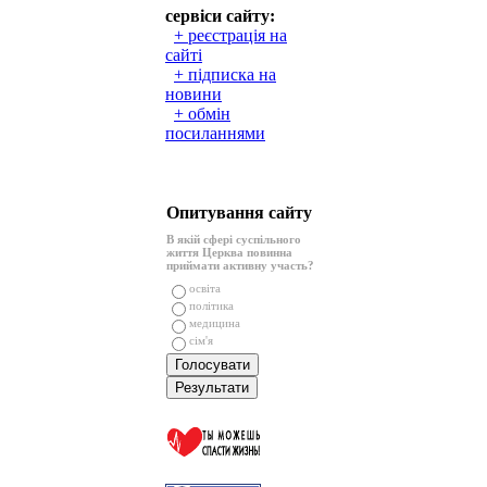
сервіси сайту:
+ реєстрація на
сайті
+ підписка на
новини
+ обмін
посиланнями
Опитування сайту
В якій сфері суспільного
життя Церква повинна
приймати активну участь?
освіта
політика
медицина
сім'я