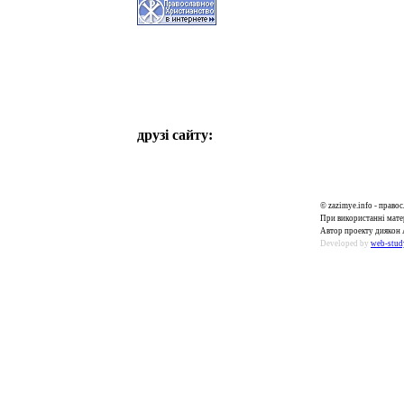
друзі сайту:
© zazimye.info - прав
При використанні матер
Автор проекту диякон 
Developed by
web-stud