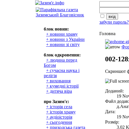
забули пароль?
блок новин:
Головна
+ новини храму
+ новини з України
+ новини зі світу
Фор
блок одкровення:
002-128
+ людина перед
Богом
+ сучасна наука і
Скриншот ф
релігія
+ виховання
+ кумедні історії
Доданий:
+ дитяча віра
19 No
Файл додав
про Зазим'є:
д.Анат
+ історія села
Дата:
+ історія храму
19 No
+ аудіоісторія
Розмір:
+ сьогодення
3.02 
+ приходська газета