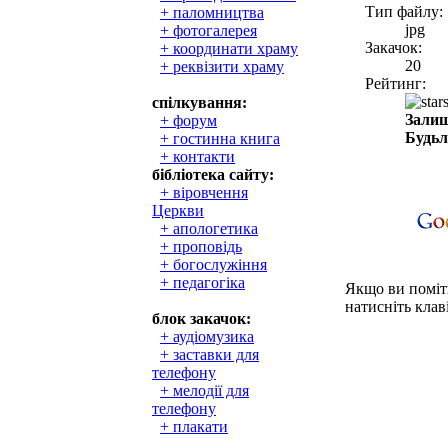
Тип файлу:
+ паломництва
jpg
+ фотогалерея
Закачок:
+ координати храму
20
+ реквізити храму
Рейтинг:
спілкування:
Залиш
+ форум
Будьл
+ гостинна книга
+ контакти
бібліотека сайту:
+ віровчення
Церкви
+ апологетика
+ проповідь
+ богослужіння
+ педагогіка
Якщо ви поміти
натисніть клаві
блок закачок:
+ аудіомузика
+ заставки для
телефону
+ мелодії для
телефону
+ плакати