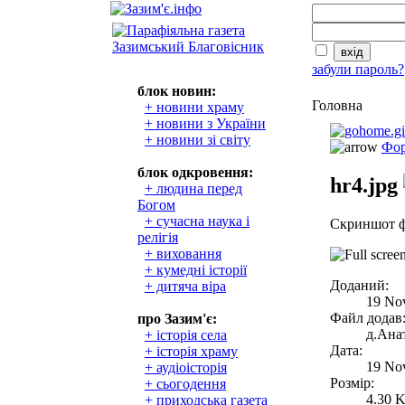
забули пароль?
блок новин:
Головна
+ новини храму
+ новини з України
+ новини зі світу
Фор
блок одкровення:
hr4.jpg
+ людина перед
Богом
+ сучасна наука і
Скриншот ф
релігія
+ виховання
+ кумедні історії
Доданий:
+ дитяча віра
19 No
Файл додав
про Зазим'є:
д.Анат
+ історія села
Дата:
+ історія храму
19 No
+ аудіоісторія
Розмір:
+ сьогодення
4.30 
+ приходська газета