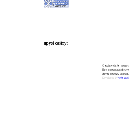
друзі сайту:
© zazimye.info - прав
При використанні матер
Автор проекту диякон 
Developed by
web-stud