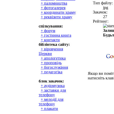
Тип файлу:
+ паломництва
jpg
+ фотогалерея
Закачок:
+ координати храму
27
+ реквізити храму
Рейтинг:
спілкування:
Залиш
+ форум
Будьл
+ гостинна книга
+ контакти
бібліотека сайту:
+ віровчення
Церкви
+ апологетика
+ проповідь
+ богослужіння
+ педагогіка
Якщо ви поміти
натисніть клаві
блок закачок:
+ аудіомузика
+ заставки для
телефону
+ мелодії для
телефону
+ плакати