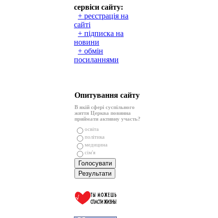
сервіси сайту:
+ реєстрація на
сайті
+ підписка на
новини
+ обмін
посиланнями
Опитування сайту
В якій сфері суспільного
життя Церква повинна
приймати активну участь?
освіта
політика
медицина
сім'я