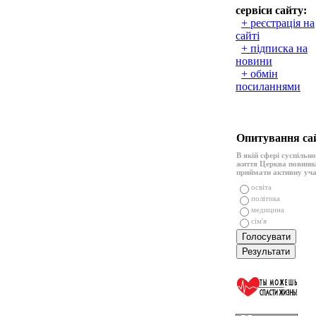
сервіси сайту:
+ реєстрація на
сайті
+ підписка на
новини
+ обмін
посиланнями
Опитування са
В якій сфері суспільн
життя Церква повинн
приймати активну уч
освіта
політика
медицина
сім'я