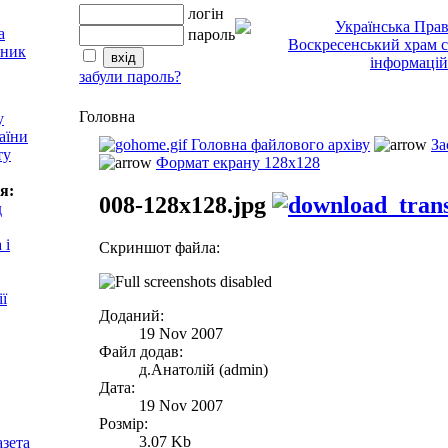
логін
пароль
забули пароль?
Головна
у
аїни
Головна файлового архіву
За
ту
Формат екрану 128x128
я:
008-128x128.jpg
д
 і
Скриншот файла:
ії
Доданий:
19 Nov 2007
Файл додав:
д.Анатолій (admin)
Дата:
19 Nov 2007
Розмір:
3.07 Kb
азета