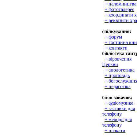
+ паломництва
+ фотогалерея
+ координати 
+ реквізити хр
спілкування:
+ форум
+ гостинна кни
+ контакти
бібліотека сайт
+ віровчення
Церкви
+ апологетика
+ проповідь
+ богослужінн
+ педагогіка
блок закачок:
+ аудіомузика
+ заставки для
телефону
+ мелодії для
телефону
+ плакати