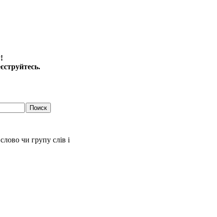
!
еєструйтесь.
слово чи групу слів і