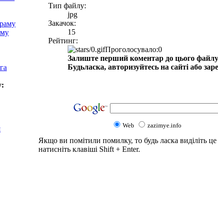
Тип файлу:
jpg
Закачок:
храму
15
аму
Рейтинг:
Проголосувало:0
Залиште перший коментар до цього файлу
Будьласка, авторизуйтесь на сайті або зар
га
у:
Web
zazimye.info
я
Якщо ви помітили помилку, то будь ласка виділіть це 
натисніть клавіші Shift + Enter.