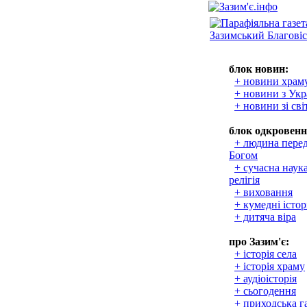
блок новин:
+ новини храм
+ новини з Укр
+ новини зі сві
блок одкровенн
+ людина пере
Богом
+ сучасна наука
релігія
+ виховання
+ кумедні істор
+ дитяча віра
про Зазим'є:
+ історія села
+ історія храму
+ аудіоісторія
+ сьогодення
+ приходська г