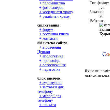
Тип файлу:
+ паломництва
jpg
+ фотогалерея
Закачок:
+ координати храму
20
+ реквізити храму
Рейтинг:
спілкування:
Залиш
+ форум
Будьл
+ гостинна книга
+ контакти
бібліотека сайту:
+ віровчення
Церкви
+ апологетика
+ проповідь
+ богослужіння
+ педагогіка
Якщо ви поміти
натисніть клаві
блок закачок:
+ аудіомузика
+ заставки для
телефону
+ мелодії для
телефону
+ плакати