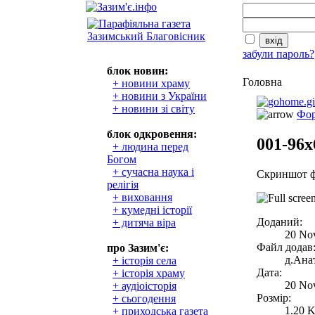
забули пароль?
блок новин:
Головна
+ новини храму
+ новини з України
+ новини зі світу
Фор
блок одкровення:
001-96x
+ людина перед
Богом
+ сучасна наука і
Скриншот ф
релігія
+ виховання
+ кумедні історії
Доданий:
+ дитяча віра
20 No
Файл додав
про Зазим'є:
д.Анат
+ історія села
Дата:
+ історія храму
20 No
+ аудіоісторія
Розмір:
+ сьогодення
1.20 
+ приходська газета