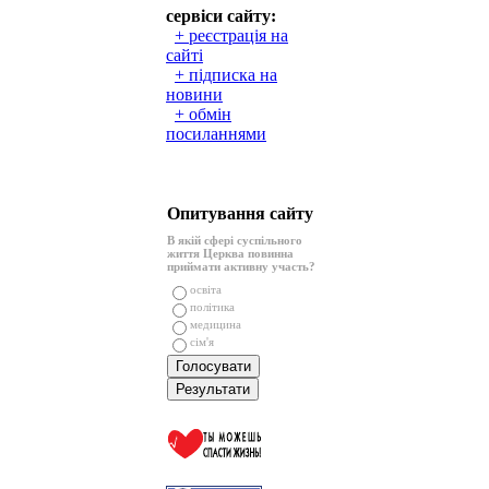
сервіси сайту:
+ реєстрація на
сайті
+ підписка на
новини
+ обмін
посиланнями
Опитування сайту
В якій сфері суспільного
життя Церква повинна
приймати активну участь?
освіта
політика
медицина
сім'я