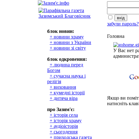
забули пароль?
блок новин:
Головна
+ новини храму
+ новини з України
+ новини зі світу
У Вас нет р
администра
блок одкровення:
+ людина перед
Богом
+ сучасна наука і
релігія
+ виховання
+ кумедні історії
Якщо ви поміти
+ дитяча віра
натисніть клаві
про Зазим'є:
+ історія села
+ історія храму
+ аудіоісторія
+ сьогодення
+ приходська газета