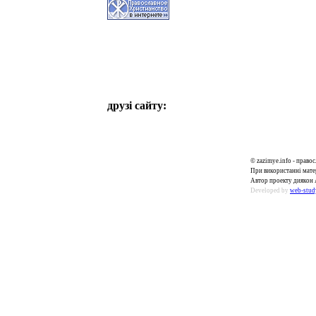
друзі сайту:
© zazimye.info - прав
При використанні матер
Автор проекту диякон 
Developed by
web-stud