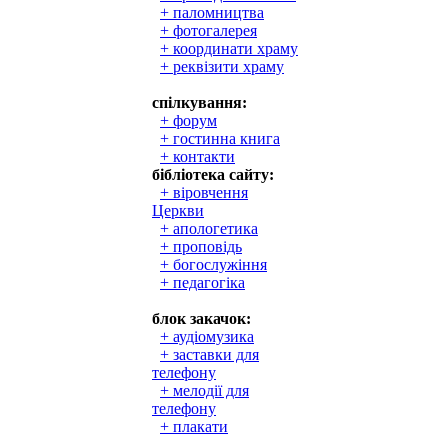
+ паломництва
+ фотогалерея
+ координати храму
+ реквізити храму
спілкування:
+ форум
+ гостинна книга
+ контакти
бібліотека сайту:
+ віровчення
Церкви
+ апологетика
+ проповідь
+ богослужіння
+ педагогіка
блок закачок:
+ аудіомузика
+ заставки для
телефону
+ мелодії для
телефону
+ плакати