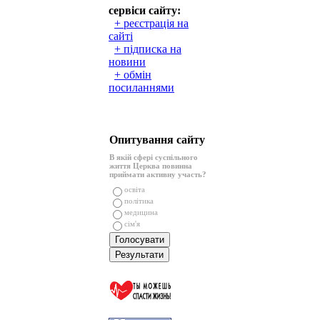
сервіси сайту:
+ реєстрація на
сайті
+ підписка на
новини
+ обмін
посиланнями
Опитування сайту
В якій сфері суспільного
життя Церква повинна
приймати активну участь?
освіта
політика
медицина
сім'я