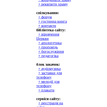
+ реквізити храму
спілкування:
+ форум
+ гостинна книга
+ контакти
бібліотека сайту:
+ віровчення
Церкви
+ апологетика
+ проповідь
+ богослужіння
+ педагогіка
блок закачок:
+ аудіомузика
+ заставки для
телефону
+ мелодії для
телефону
+ плакати
сервіси сайту:
+ реєстрація на