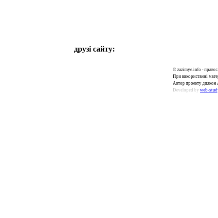
друзі сайту:
© zazimye.info - прав
При використанні матер
Автор проекту диякон 
Developed by
web-stud