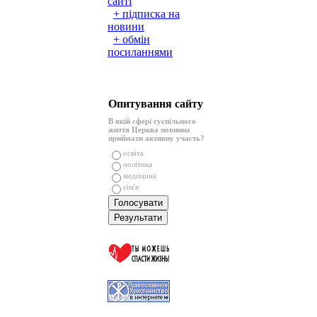
сайті
+ підписка на
новини
+ обмін
посиланнями
Опитування сайту
В якій сфері суспільного
життя Церква повинна
приймати активну участь?
освіта
політика
медицина
сім'я