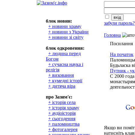
блок новин:
забули пароль?
+ новини храму
+ новини з України
Головна
+ новини зі світу
Посилання
блок одкровення:
+ людина перед
На початок
Богом
Паломницьк
+ сучасна наука і
Будьласка в
релігія
Путник - у
+ виховання
С 2000 год
+ кумедні історії
монастырям
+ дитяча віра
деятельност
про Зазим'є:
+ історія села
+ історія храму
+ аудіоісторія
+ сьогодення
+ паломництва
Якщо ви поміти
+ фотогалерея
натисніть клаві
+ координати храму