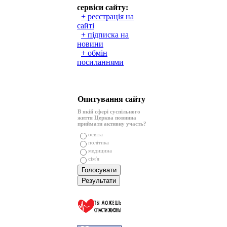
сервіси сайту:
+ реєстрація на
сайті
+ підписка на
новини
+ обмін
посиланнями
Опитування сайту
В якій сфері суспільного
життя Церква повинна
приймати активну участь?
освіта
політика
медицина
сім'я