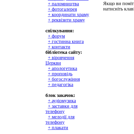
Якщо ви поміти
+ паломництва
натисніть клаві
+ фотогалерея
+ координати храму
+ реквізити храму
спілкування:
+ форум
+ гостинна книга
+ контакти
бібліотека сайту:
+ віровчення
Церкви
+ апологетика
+ проповідь
+ богослужіння
+ педагогіка
блок закачок:
+ аудіомузика
+ заставки для
телефону
+ мелодії для
телефону
+ плакати