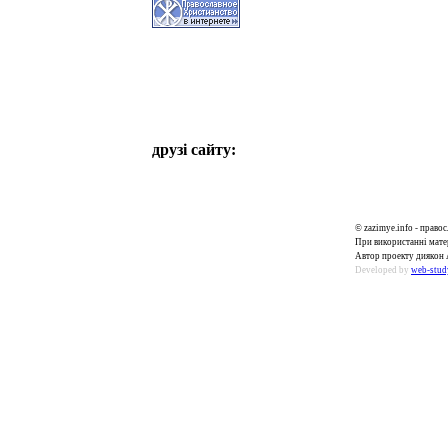
друзі сайту:
© zazimye.info - прав
При використанні матер
Автор проекту диякон 
Developed by
web-stud