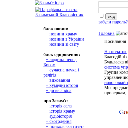
забули пароль?
блок новин:
Головна
+ новини храму
+ новини з України
Посилання
+ новини зі світу
На початок
блок одкровення:
Благодійні о
+ людина перед
Будьласка в
Богом
система уп
+ сучасна наука і
Группа ком
релігія
управлению
+ виховання
налоговый 
+ кумедні історії
Мы предлаг
+ дитяча віра
проверкам,
про Зазим'є:
+ історія села
+ історія храму
+ аудіоісторія
+ сьогодення
+ приходська газета