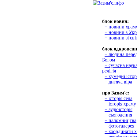
блок новин:
+ новини храм
+ новини з Укр
+ новини зі сві
блок одкровенн
+ людина пере
Богом
+ сучасна наука
релігія
+ кумедні істор
+ дитяча віра
про Зазим'є:
+ історія села
+ історія храму
+ аудіоісторія
+ сьогодення
+ паломництва
+ фотогалерея
+ координати 
+ реквізити хр