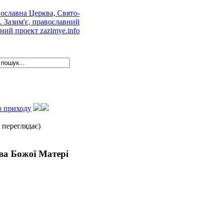
о приходу
 переглядає)
ова Божої Матері