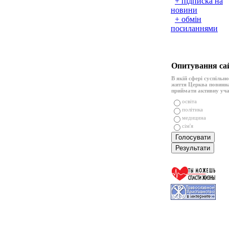
+ підписка на
новини
+ обмін
посиланнями
Опитування са
В якій сфері суспільн
життя Церква повинн
приймати активну уч
освіта
політика
медицина
сім'я