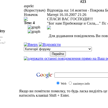
#23
aspekt
(Користувач)
Відповідь на: 14 жовтня - Покрова Б
Новачок
Матері
16.10.2007 21:26
СПАСИ ВАС ГОСПОДИ!!!
Тем: 4
"Бог нам Прибежище и Сила,..." Пс 4
йту
Для додавання повідомлень Ви пов
ого
а
асть?
Web
zazimye.info
Якщо ви помітили помилку, то будь ласка виділіть це 
натисніть клавіші Shift + Enter.