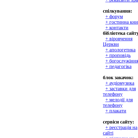
спілкування:
+ форум
+ гостинна кни
+ контакти
бібліотека сайт
+ віровчення
Церкви
+ апологетика
+ проповідь
+ богослужінн
+ педагогіка
блок закачок:
+ аудіомузика
+ заставки для
телефону
+ мелодії для
телефону
+ плакати
сервіси сайту:
+ реєстрація на
сайті