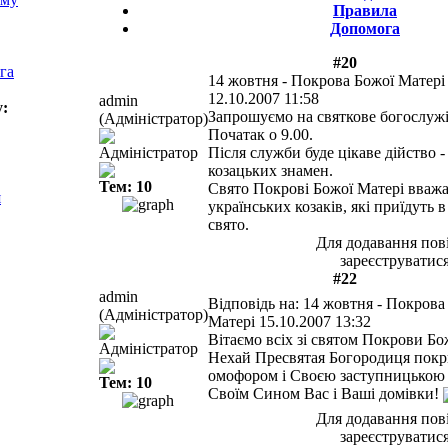
Правила
Допомога
#20
га
14 жовтня - Покрова Божої Матері
12.10.2007 11:58
admin
у:
Запрошуємо на святкове богослуж
(Адміністратор)
Початак о 9.00.
Адміністратор
Після служби буде цікаве дійство 
козацьких знамен.
Тем: 10
Свято Покрові Божої Матері вважа
я
українських козаків, які приїдуть 
свято.
Для додавання пов
зареєструватися
#22
admin
Відповідь на: 14 жовтня - Покрова
(Адміністратор)
Матері
15.10.2007 13:32
Вітаємо всіх зі святом Покрови Бо
Адміністратор
Нехай Пресвятая Богородиця покр
омофором і Своєю заступницькою
Тем: 10
Своїм Сином Вас і Ваші домівки!
Для додавання пов
зареєструватися