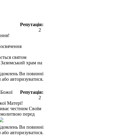
Репутація:
2
іння!
- освячення
ється святом
в Зазимський храм на
ідомлень Ви повинні
 або авторизуватися.
 Божої
Репутація:
2
жої Матері!
иває честним Своїм
 молитвою перед
ідомлень Ви повинні
 або авторизуватися.