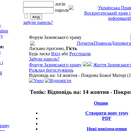
логін
пароль
забули пароль?
у
аїни
ту
Форум Зазимського храму
Початок
Правила
Допомога
я:
Ласкаво просимо,
Гість
д
Будь ласка
Вхід
або
Реєстрація
.
Забули пароль?
 і
Форум Зазимського храму
Життя Зазимськог
Розклад богослужіннь
ії
Відповідь на: 14 жовтня - Покрова Божої Матері (1
Топік:
Відповідь на: 14 жовтня - Покр
Опции
Створити нову тему
PDF
храму
Нові повідомлення
аму