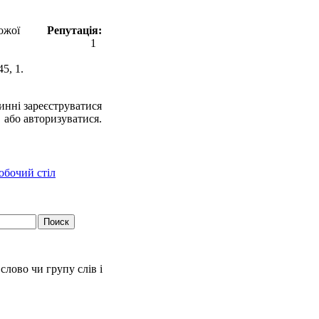
ожої
Репутація:
1
5, 1.
инні зареєструватися
або авторизуватися.
слово чи групу слів і