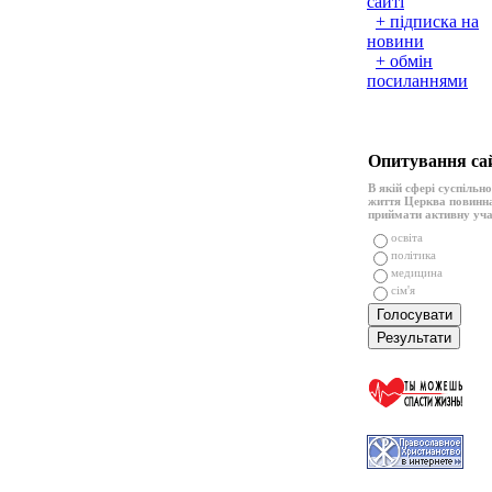
сайті
+ підписка на
новини
+ обмін
посиланнями
Опитування са
В якій сфері суспільн
життя Церква повинн
приймати активну уч
освіта
політика
медицина
сім'я