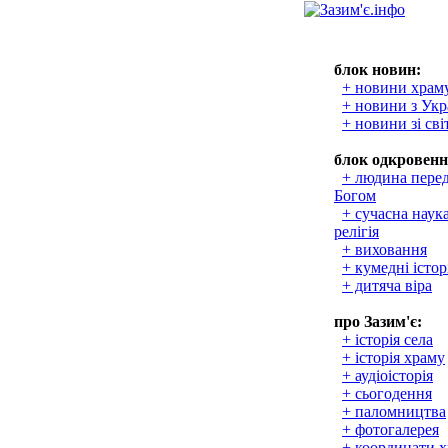
блок новин:
+ новини храм
+ новини з Укр
+ новини зі сві
блок одкровенн
+ людина пере
Богом
+ сучасна наука
релігія
+ виховання
+ кумедні істор
+ дитяча віра
про Зазим'є:
+ історія села
+ історія храму
+ аудіоісторія
+ сьогодення
+ паломництва
+ фотогалерея
+ координати 