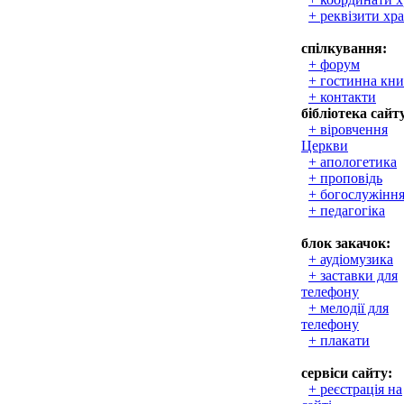
+ реквізити хр
спілкування:
+ форум
+ гостинна кни
+ контакти
бібліотека сайт
+ віровчення
Церкви
+ апологетика
+ проповідь
+ богослужінн
+ педагогіка
блок закачок:
+ аудіомузика
+ заставки для
телефону
+ мелодії для
телефону
+ плакати
сервіси сайту:
+ реєстрація на