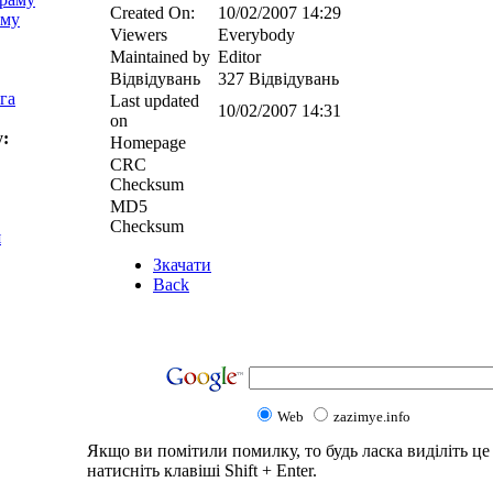
Created On:
10/02/2007 14:29
аму
Viewers
Everybody
Maintained by
Editor
Відвідувань
327 Відвідувань
га
Last updated
10/02/2007 14:31
on
у:
Homepage
CRC
Checksum
MD5
Checksum
я
Зкачати
Back
Web
zazimye.info
Якщо ви помітили помилку, то будь ласка виділіть це 
натисніть клавіші Shift + Enter.