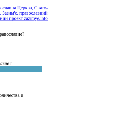
равославие?
авие?
оличества и