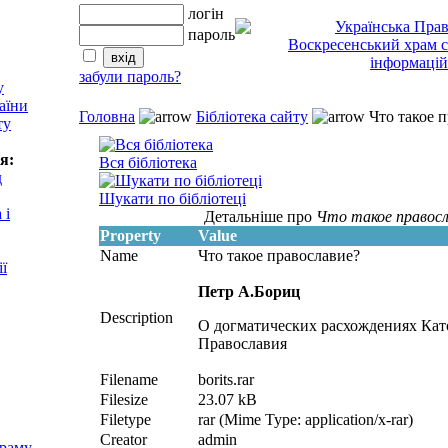
логін
пароль
забули пароль?
у
аїни
Головна
Бібліотека сайту
Что такое п
ту
я:
Вся бібліотека
д
Шукати по бібліотеці
 і
Детальніше про
Что такое правосл
Property
Value
Name
Что такое православие?
ії
Петр А.Бориц
Description
О догматических расхождениях Кат
Православия
Filename
borits.rar
Filesize
23.07 kB
Filetype
rar (Mime Type: application/x-rar)
Creator
admin
храму