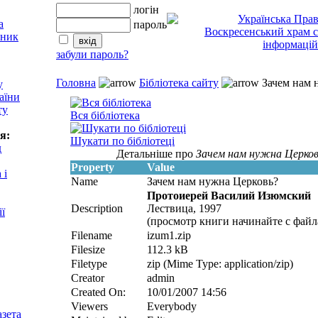
логін
пароль
забули пароль?
Головна
Бібліотека сайту
Зачем нам 
у
аїни
ту
Вся бібліотека
я:
Шукати по бібліотеці
д
Детальніше про
Зачем нам нужна Церков
Property
Value
 і
Name
Зачем нам нужна Церковь?
Протоиерей Василий Изюмский
Description
Лествица, 1997
ії
(просмотр книги начинайте с файла
Filename
izum1.zip
Filesize
112.3 kB
Filetype
zip (Mime Type: application/zip)
Creator
admin
Created On:
10/01/2007 14:56
Viewers
Everybody
азета