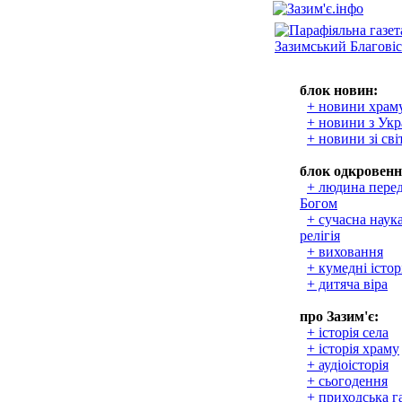
блок новин:
+ новини храм
+ новини з Укр
+ новини зі сві
блок одкровенн
+ людина пере
Богом
+ сучасна наука
релігія
+ виховання
+ кумедні істор
+ дитяча віра
про Зазим'є:
+ історія села
+ історія храму
+ аудіоісторія
+ сьогодення
+ приходська г