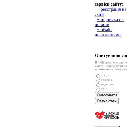
сервіси сайту:
+ реєстрація на
сайті
+ підписка на
новини
+ обмін
посиланнями
Опитування са
В якій сфері суспільн
життя Церква повинн
приймати активну уч
освіта
політика
медицина
сім'я