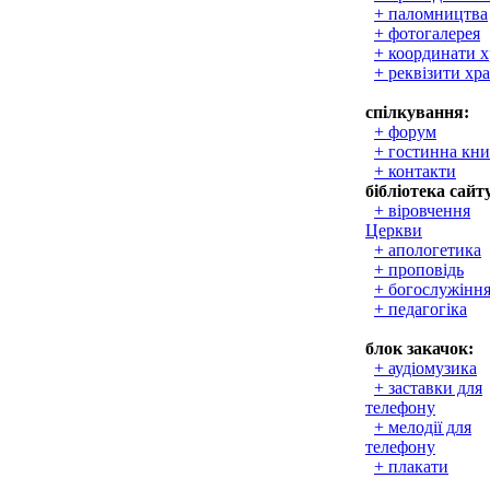
+ паломництва
+ фотогалерея
+ координати 
+ реквізити хр
спілкування:
+ форум
+ гостинна кни
+ контакти
бібліотека сайт
+ віровчення
Церкви
+ апологетика
+ проповідь
+ богослужінн
+ педагогіка
блок закачок:
+ аудіомузика
+ заставки для
телефону
+ мелодії для
телефону
+ плакати