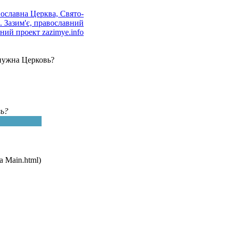
нужна Церковь?
ь?
 Main.html)