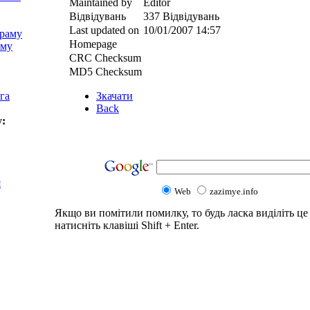
Maintained by
Editor
Відвідувань
337 Відвідувань
Last updated on
10/01/2007 14:57
храму
Homepage
аму
CRC Checksum
MD5 Checksum
га
Зкачати
Back
у:
я
Web
zazimye.info
Якщо ви помітили помилку, то будь ласка виділіть це 
натисніть клавіші Shift + Enter.