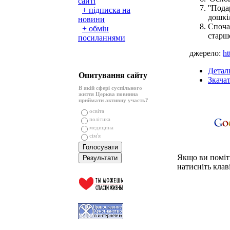
сайті
''Под
+ підписка на
дошкіл
новини
Споча
+ обмін
старш
посиланнями
джерело:
ht
Детал
Опитування сайту
Зкача
В якій сфері суспільного
життя Церква повинна
приймати активну участь?
освіта
політика
медицина
сім'я
Якщо ви поміти
натисніть клаві