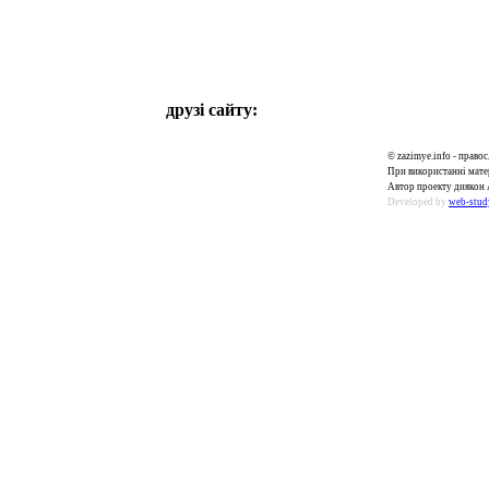
друзі сайту:
© zazimye.info - прав
При використанні матер
Автор проекту диякон 
Developed by
web-stud