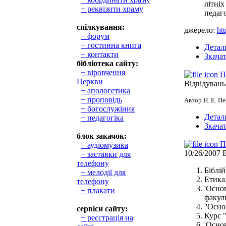
літніх
+ реквізити храму
педаго
спілкування:
джерело:
ht
+ форум
+ гостинна книга
Детал
+ контакти
Зкача
бібліотека сайту:
+ віровчення
П
Церкви
Відвідувань
+ апологетика
+ проповідь
Автор Н. Е. П
+ богослужіння
Детал
+ педагогіка
Зкача
блок закачок:
П
+ аудіомузика
10/26/2007
+ заставки для
телефону
Біблій
+ мелодії для
Етика:
телефону
'Осно
+ плакати
факуль
''Осн
сервіси сайту:
Курс 
+ реєстрація на
'Осно