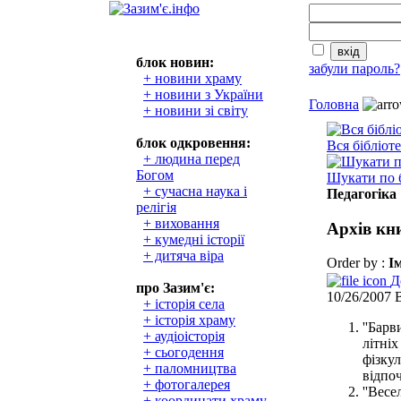
блок новин:
забули пароль?
+ новини храму
+ новини з України
Головна
+ новини зі світу
блок одкровення:
Вся бібліот
+ людина перед
Богом
Шукати по б
+ сучасна наука і
Педагогіка
релігія
+ виховання
Архів кн
+ кумедні історії
+ дитяча віра
Order by :
І
Д
про Зазим'є:
10/26/2007
+ історія села
+ історія храму
''Бар
+ аудіоісторія
літніх
+ сьогодення
фізку
+ паломництва
відпо
+ фотогалерея
''Вес
+ координати храму