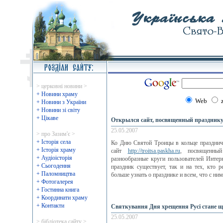
> церковні новини >
+ Новини храму
Web
+ Новини з України
+ Новини зі світу
+ Цікаве
Открылся сайт, посвященный праздник
25.05.2007
> про Зазим'є >
+ Історія села
Ко Дню Святой Троицы в кольце праздни
+ Історія храму
сайт
http://troitsa.paskha.ru
, посвященный
+ Аудіоісторія
разнообразные круги пользователей Интерн
+ Сьогодення
праздник существует, так и на тех, кто 
+ Паломництва
больше узнать о празднике и всем, что с ним
+ Фотогалерея
+ Гостинна книга
+ Координати храму
+ Контакти
Святкування Дня хрещення Русі стане 
25.05.2007
> бібліотека сайту >