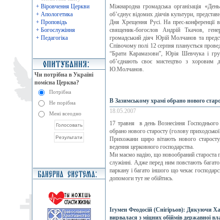
+ Віровчення Церкви
Міжнародна громадська організація «День
+ Апологетика
об’єднує відомих діячів культури, представн
+ Проповідь
Дня Хрещення Русі. На прес-конференції 
+ Богослужіння
священик-богослов Андрій Ткачов, гене
+ Педагогіка
громадський діяч Юрій Молчанов та предст
Співочому полі 12 серпня планується прове
“Брати Карамазови”, Юрія Шевчука і гру
об’єднають своє мистецтво з хоровим д
Ю.Молчанов.
Чи потрібна в Україні
помісна Церква?
Потрібна
В Зазимcькому храмі обрано нового стар
Не порібна
18.05.2007
Мені всеодно
17 травня в день Вознесіння Господнього
обрано нового старосту (голову приходської
Прихожани щиро вітають нового старосту
ведення церковного господарства.
Ми маємо надію, що новообраний староста пр
служінні. Адже перед ним повстають багато
паркану і багато іншого що чекає господарсь
допомоги тут не обійтись.
Ігумен Феодосій (Снігірьов): Дякуючи 
вирвалася з міцних обіймів державної вл