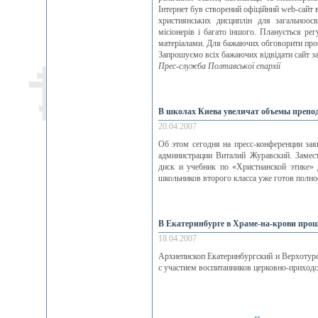
Інтернет був створений офіційний web-сайт в
християнських дисциплін для загальноосв
місіонерів і багато іншого. Планується р
матеріалами. Для бажаючих обговорити проб
Запрошуємо всіх бажаючих відвідати сайт з
Прес-служба Полтавської єпархії
В школах Киева увеличат объемы препо
20.04.2007
Об этом сегодня на пресс-конференции зая
администрации Виталий Журавский. Замест
диск и учебник по «Христианской этике» 
школьников второго класса уже готов полно
В Екатеринбурге в Храме-на-крови про
18.04.2007
Архиепископ Екатеринбургский и Верхотур
с участием воспитанников церковно-приходс