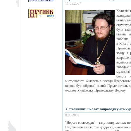
11.05.2007
Коли тіль
залякува
безпідст
структур
були тає
більше в
побоїща. 
в Києві, 
Православ
згоду з 
запрошени
адмініст
погоджен
мужності
болота п
митрополита Філарета з посади Предстояте
основі був обраний новий Предстоятель 
очолює Українську Православну Церкву.
У столичних школах запроваджують кур
8.05.2007
"Дорога милосердя" – таку назву матиме но
Підручники вже готові до друку, чиновники 