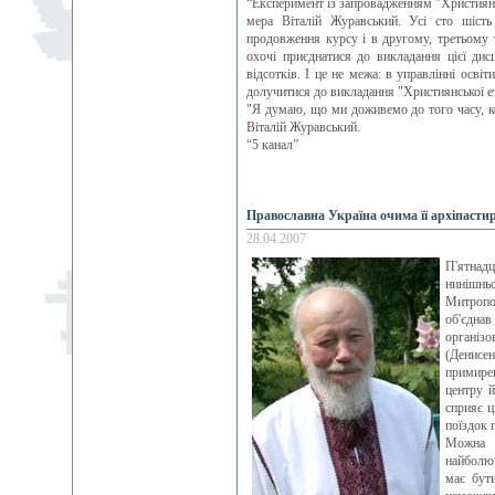
“Експеримент із запровадженням "Християнсь
мера Віталій Журавський. Усі сто шість
продовження курсу і в другому, третьому 
охочі приєднатися до викладання цієї дисц
відсотків. І це не межа: в управлінні осв
долучитися до викладання "Християнської е
"Я думаю, що ми доживемо до того часу, ко
Віталій Журавський.
“5 канал”
Православна Україна очима її архіпасти
28.04.2007
П'ятнад
нинішнь
Митропо
об'єдна
організ
(Денисе
примирен
центру й
сприяє ц
поїздок 
Можна в
найболюч
має бут