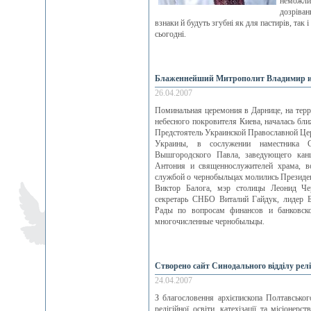
неможлив
дозріван
взнаки й будуть згубні як для пастирів, так і 
сьогодні.
Блаженнейший Митрополит Владимир и 
26.04.2007
Поминальная церемония в Дарнице, на терр
небесного покровителя Киева, началась бл
Предстоятель Украинской Православной Це
Украины, в сослужении наместника Св
Вышгородского Павла, заведующего канц
Антония и священнослужителей храма, в
службой о чернобыльцах молились Президе
Виктор Балога, мэр столицы Леонид Чер
секретарь СНБО Виталий Гайдук, лидер 
Рады по вопросам финансов и банковско
многочисленные чернобыльцы.
Створено сайт Синодального відділу релігі
24.04.2007
З благословення архієпископа Полтавсько
релігійної освіти, катехізації та місіонерс