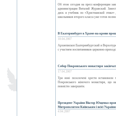
Об этом сегодня на пресс-конференции зая
администрации Виталий Журавский. Замест
диск и учебник по «Христианской этике» 
школьников второго класса уже готов полно
В Екатеринбурге в Храме-на-крови про
18.04.2007
Архиепископ Екатеринбургский и Верхотур
с участием воспитанников церковно-приходс
Собор Покровського монастиря закінчат
17.04.2007
Три нові позолочені хрести встановили
Покровського жіночого монастиря, що н
повністю завершити.
Президент України Віктор Ющенко пров
Митрополитом Київським і всієї Україн
4.04.2007