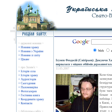
> церковні новини >
+ Новини храму
Web
+ Новини з України
+ Новини зі світу
+ Цікаве
Ігумен Феодосій (Снігірьов): Дякуючи 
вирвалася з міцних обіймів державної вл
> про Зазим'є >
11.05.2007
+ Історія села
Коли тіль
+ Історія храму
залякува
+ Аудіоісторія
безпідст
+ Сьогодення
структур
+ Паломництва
були тає
+ Фотогалерея
більше в
+ Гостинна книга
побоїща. 
+ Координати храму
в Києві, 
+ Контакти
Православ
згоду з 
> бібліотека сайту >