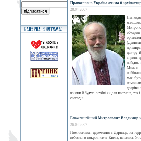
Православна Україна очима її архіпасти
28.04.2007
П'ятнад
нинішнь
Митропо
об'єдна
організ
(Денисе
примирен
центру й
сприяє ц
поїздок 
Можна в
найболюч
має бут
неможлив
дозріван
взнаки й будуть згубні як для пастирів, так і 
сьогодні.
Блаженнейший Митрополит Владимир и 
26.04.2007
Поминальная церемония в Дарнице, на терр
небесного покровителя Киева, началась бл