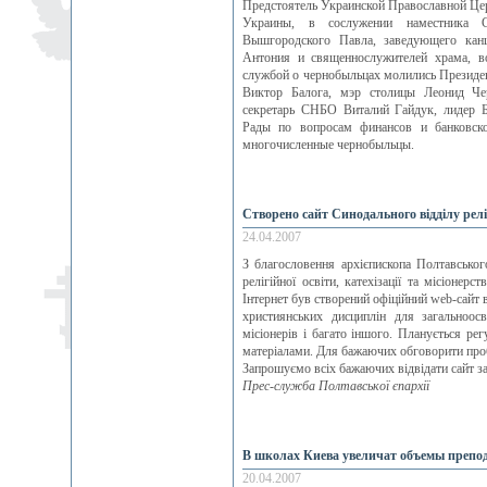
Предстоятель Украинской Православной Це
Украины, в сослужении наместника Св
Вышгородского Павла, заведующего канц
Антония и священнослужителей храма, в
службой о чернобыльцах молились Президе
Виктор Балога, мэр столицы Леонид Чер
секретарь СНБО Виталий Гайдук, лидер 
Рады по вопросам финансов и банковско
многочисленные чернобыльцы.
Створено сайт Синодального відділу релігі
24.04.2007
З благословення архієпископа Полтавсько
релігійної освіти, катехізації та місіонерс
Інтернет був створений офіційний web-сайт в
християнських дисциплін для загальноосв
місіонерів і багато іншого. Планується р
матеріалами. Для бажаючих обговорити проб
Запрошуємо всіх бажаючих відвідати сайт з
Прес-служба Полтавської єпархії
В школах Киева увеличат объемы препо
20.04.2007