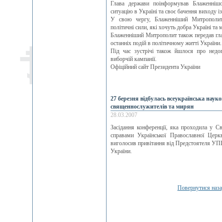
Глава держави поінформував Блаженніш
ситуацію в Україні та своє бачення виходу із
У свою чергу, Блаженніший Митрополит
політичні сили, які хочуть добра Україні та
Блаженніший Митрополит також передав гла
останніх подій в політичному житті України.
Під час зустрічі також йшлося про недо
виборчій кампанії.
Офіційний сайт Президента України
27 березня відбулась всеукраїнська нау
священнослужителів та мирян
28.03.2007
Засідання конференції, яка проходила у С
справами Української Православної Цер
виголосив привітання від Предстоятеля УП
України.
Повернутися наз