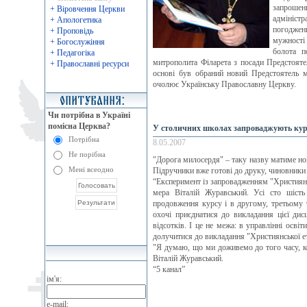
запрошени
+ Віровчення Церкви
адмініст
+ Апологетика
погоджен
+ Проповідь
мужності
+ Богослужіння
болота п
+ Педагогіка
митрополита Філарета з посади Предстояте
+ Православні ресурси
основі був обраний новий Предстоятель 
очолює Українську Православну Церкву.
Чи потрібна в Україні
помісна Церква?
У столичних школах запроваджують кур
Потрібна
8.05.2007
Не порібна
"Дорога милосердя" – таку назву матиме но
Мені всеодно
Підручники вже готові до друку, чиновники 
“Експеримент із запровадженням "Християнсь
мера Віталій Журавський. Усі сто шість
продовження курсу і в другому, третьому 
охочі приєднатися до викладання цієї дисц
відсотків. І це не межа: в управлінні осв
долучитися до викладання "Християнської е
"Я думаю, що ми доживемо до того часу, ко
Віталій Журавський.
“5 канал”
ім'я:
e-mail: