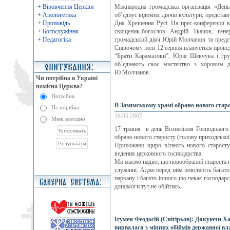
+ Віровчення Церкви
Міжнародна громадська організація «День
+ Апологетика
об’єднує відомих діячів культури, представн
+ Проповідь
Дня Хрещення Русі. На прес-конференції 
+ Богослужіння
священик-богослов Андрій Ткачов, гене
+ Педагогіка
громадський діяч Юрій Молчанов та предст
Співочому полі 12 серпня планується прове
“Брати Карамазови”, Юрія Шевчука і гру
об’єднають своє мистецтво з хоровим д
Ю.Молчанов.
Чи потрібна в Україні
помісна Церква?
Потрібна
В Зазимcькому храмі обрано нового стар
Не порібна
18.05.2007
Мені всеодно
17 травня в день Вознесіння Господнього
обрано нового старосту (голову приходської
Прихожани щиро вітають нового старосту
ведення церковного господарства.
Ми маємо надію, що новообраний староста пр
служінні. Адже перед ним повстають багато
паркану і багато іншого що чекає господарсь
допомоги тут не обійтись.
Ігумен Феодосій (Снігірьов): Дякуючи 
вирвалася з міцних обіймів державної вл