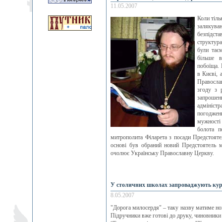
11.05.2007
Коли тіль
залякува
безпідст
структур
були тає
більше в
побоїща. 
в Києві, 
Православ
згоду з 
запрошени
адмініст
погоджен
мужності
болота п
митрополита Філарета з посади Предстояте
основі був обраний новий Предстоятель 
очолює Українську Православну Церкву.
У столичних школах запроваджують кур
8.05.2007
"Дорога милосердя" – таку назву матиме но
Підручники вже готові до друку, чиновники 