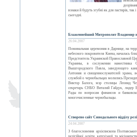
неможлив
дозріван
взнаки й будуть згубні як для пастирів, так і 
сьогодні.
Блаженнейший Митрополит Владимир и 
26.04.2007
Поминальная церемония в Дарнице, на терр
небесного покровителя Киева, началась бл
Предстоятель Украинской Православной Це
Украины, в сослужении наместника Св
Вышгородского Павла, заведующего канц
Антония и священнослужителей храма, в
службой о чернобыльцах молились Президе
Виктор Балога, мэр столицы Леонид Чер
секретарь СНБО Виталий Гайдук, лидер 
Рады по вопросам финансов и банковско
многочисленные чернобыльцы.
Створено сайт Синодального відділу релігі
24.04.2007
З благословення архієпископа Полтавсько
релігійної освіти, катехізації та місіонерс