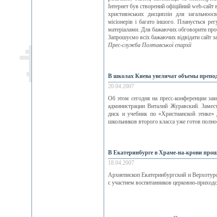
Інтернет був створений офіційний web-сайт в
християнських дисциплін для загальноосв
місіонерів і багато іншого. Планується р
матеріалами. Для бажаючих обговорити проб
Запрошуємо всіх бажаючих відвідати сайт з
Прес-служба Полтавської єпархії
В школах Киева увеличат объемы препо
20.04.2007
Об этом сегодня на пресс-конференции зая
администрации Виталий Журавский. Замест
диск и учебник по «Христианской этике» 
школьников второго класса уже готов полно
В Екатеринбурге в Храме-на-крови про
18.04.2007
Архиепископ Екатеринбургский и Верхотур
с участием воспитанников церковно-приходс