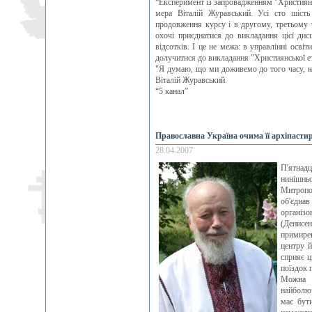
“Експеримент із запровадженням "Християнсь
мера Віталій Журавський. Усі сто шість
продовження курсу і в другому, третьому 
охочі приєднатися до викладання цієї дисц
відсотків. І це не межа: в управлінні осв
долучитися до викладання "Християнської е
"Я думаю, що ми доживемо до того часу, ко
Віталій Журавський.
“5 канал”
Православна Україна очима її архіпасти
28.04.2007
П'ятнад
нинішнь
Митропо
об'єдна
організ
(Денисе
примирен
центру й
сприяє ц
поїздок 
Можна в
найболюч
має бут