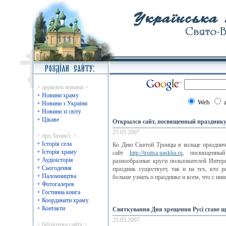
> церковні новини >
+ Новини храму
Web
+ Новини з України
+ Новини зі світу
+ Цікаве
Открылся сайт, посвященный праздник
25.05.2007
> про Зазим'є >
+ Історія села
Ко Дню Святой Троицы в кольце праздни
+ Історія храму
сайт
http://troitsa.paskha.ru
, посвященный
+ Аудіоісторія
разнообразные круги пользователей Интерн
+ Сьогодення
праздник существует, так и на тех, кто 
+ Паломництва
больше узнать о празднике и всем, что с ним
+ Фотогалерея
+ Гостинна книга
+ Координати храму
+ Контакти
Святкування Дня хрещення Русі стане 
25.05.2007
> бібліотека сайту >