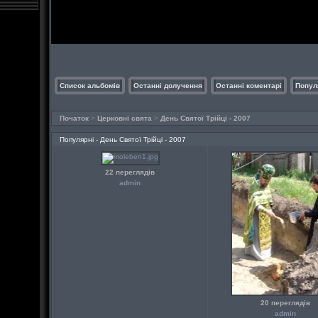
Список альбомів
Останні долучення
Останні коментарі
Попул
Початок
>
Церковні свята
>
День Святої Трійці - 2007
Популярні - День Святої Трійці - 2007
22 переглядів
admin
20 переглядів
admin