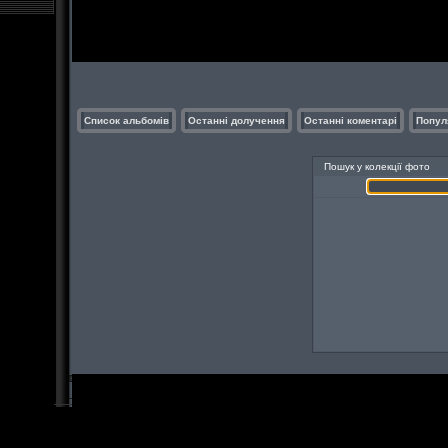
Список альбомів
Останні долучення
Останні коментарі
Попул
Пошук у колекції фото