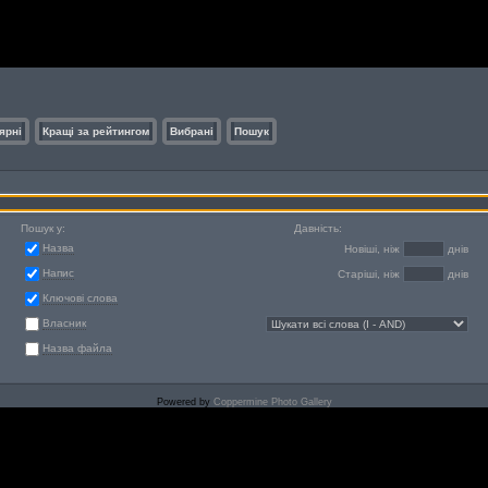
ярні
Кращі за рейтингом
Вибрані
Пошук
Пошук у:
Давність:
Назва
Новіші, ніж
днів
Напис
Старіші, ніж
днів
Ключові слова
Власник
Назва файла
Powered by
Coppermine Photo Gallery