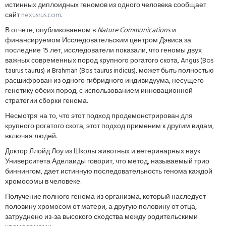
истинных диплоидных геномов из одного человека сообщает
сайт
nexusrus.com
.
В отчете, опубликованном в
Nature Communications
и
финансируемом Исследовательским центром Дэвиса за
последние 15 лет, исследователи показали, что геномы двух
важных современных пород крупного рогатого скота, Angus (Bos
taurus taurus) и Brahman (Bos taurus indicus), может быть полностью
расшифрован из одного гибридного индивидуума, несущего
генетику обеих пород, с использованием инновационной
стратегии сборки генома.
Несмотря на то, что этот подход продемонстрирован для
крупного рогатого скота, этот подход применим к другим видам,
включая людей.
Доктор Ллойд Лоу из Школы животных и ветеринарных наук
Университета Аделаиды говорит, что метод, называемый трио
биннингом, дает истинную последовательность генома каждой
хромосомы в человеке.
Получение полного генома из организма, который наследует
половину хромосом от матери, а другую половину от отца,
затруднено из-за высокого сходства между родительскими