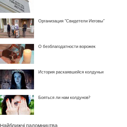
Организация “Свидетели Иеговы”
О безблагодатности ворожек
История раскаявшейся колдуньи
Бояться ли нам колдунов?
Найближчі паломництва