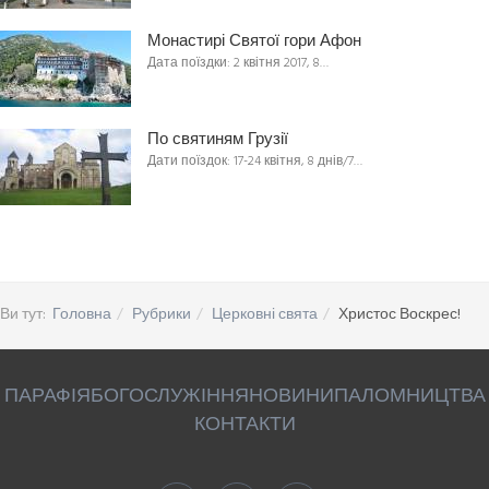
Монастирі Святої гори Афон
Дата поїздки: 2 квітня 2017, 8…
По святиням Грузії
Дати поїздок: 17-24 квітня, 8 днів/7…
Ви тут:
Головна
Рубрики
Церковні свята
Христос Воскрес!
ПАРАФІЯ
БОГОСЛУЖІННЯ
НОВИНИ
ПАЛОМНИЦТВА
КОНТАКТИ