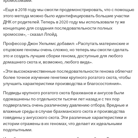
хромосомами.
«Еще в 2018 году мы смогли продемонстрировать, что с помощью
этого метода можно было идентифицировать большие участки
ДНК от родителей. Теперь в 2020 году мы использовали ту же
концепцию для создания последовательности полных
хромосом», - сказал Ллойд.
Профессор Джон Уильямс добавил: «Распутать материнские и
отцовские геномы очень сложно, но теперь мы смогли сделать
это и создать лучшие сборки генома, доступные для любого
домашнего скота и, возможно, любого вида».
«Эти высококачественные последовательности генома облегчат
более точное изучение генетики крупного рогатого скота, чтобы
улучшить характеристики производства и благосостояния».
Подвиды крупного рогатого скота брахманов и ангусов были
одомашнены по отдельности тысячи лет назад и с тех пор
подвергались очень различному давлению отбора; Вредные и
влажные среды в случае брахманского скота и производства
говядины у ангусского скота. Эти различные характеристики и
истории отражены в их геномах, что делает их идеальными
подопытными.