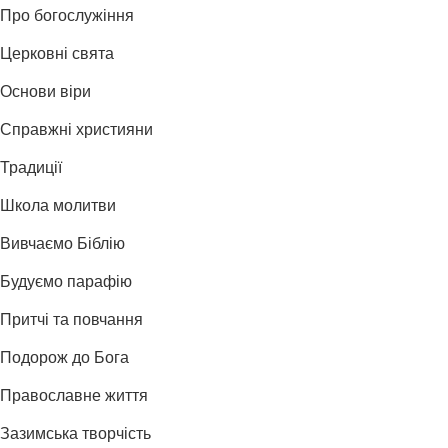
Про богослужіння
Церковні свята
Основи віри
Справжні християни
Традиції
Школа молитви
Вивчаємо Біблію
Будуємо парафію
Притчі та повчання
Подорож до Бога
Православне життя
Зазимська творчість