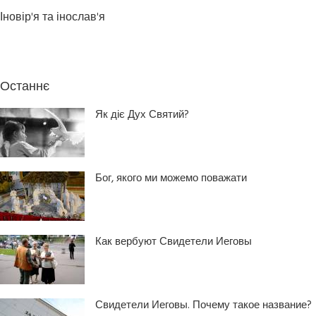
Іновір'я та інослав'я
Останнє
Як діє Дух Святий?
Бог, якого ми можемо поважати
Как вербуют Свидетели Иеговы
Свидетели Иеговы. Почему такое название?