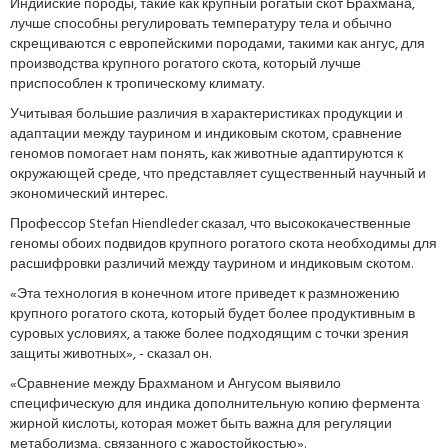
Индийские породы, такие как крупный рогатый скот Брахмана,
лучше способны регулировать температуру тела и обычно
скрещиваются с европейскими породами, такими как ангус, для
производства крупного рогатого скота, который лучше
приспособлен к тропическому климату.
Учитывая большие различия в характеристиках продукции и
адаптации между таурином и индиковым скотом, сравнение
геномов помогает нам понять, как животные адаптируются к
окружающей среде, что представляет существенный научный и
экономический интерес.
Профессор Stefan Hiendleder сказал, что высококачественные
геномы обоих подвидов крупного рогатого скота необходимы для
расшифровки различий между таурином и индиковым скотом.
«Эта технология в конечном итоге приведет к размножению
крупного рогатого скота, который будет более продуктивным в
суровых условиях, а также более подходящим с точки зрения
защиты животных», - сказал он.
«Сравнение между Брахманом и Ангусом выявило
специфическую для индика дополнительную копию фермента
жирной кислоты, которая может быть важна для регуляции
метаболизма, связанного с жаростойкостью».