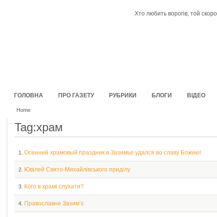
Хто любить ворогів, той скоро
ГОЛОВНА
ПРО ГАЗЕТУ
РУБРИКИ
БЛОГИ
ВІДЕО
Home
Tag:храм
Осенний храмовый праздник в Зазимье удался во славу Божию!
1.
Ювілей Свято-Михайлівського приділу
2.
Кого в храмі слухати?
3.
Православне Зазим’є
4.