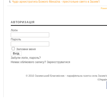
Чудо архистратига Божого Михаїла - престольне свято в Зазим’ї
5.
Power
АВТОРИЗАЦІЯ
Логін
Пароль
Запомни меня
Забули логін, пароль?
Немає облікового запису?
Зареєструватися
© 2010 Зазимський Благовісник - парафіяльна газета села Зазим'є
©
Україн