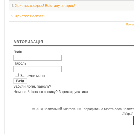
Христос воскрес! Воістину воскрес!
4.
Христос Воскрес!
5.
Power
АВТОРИЗАЦІЯ
Логін
Пароль
Запомни меня
Забули логін, пароль?
Немає облікового запису?
Зареєструватися
© 2010 Зазимський Благовісник - парафіяльна газета села Зазим'є
©
Україн