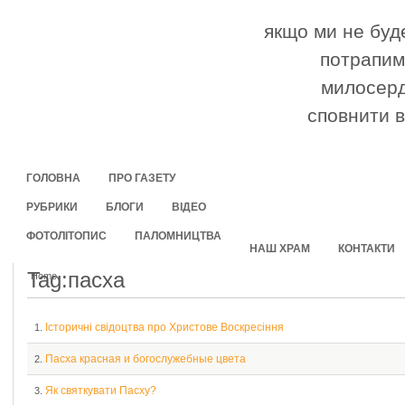
якщо ми не буде
потрапимо
милосерд
сповнити в
ГОЛОВНА
ПРО ГАЗЕТУ
РУБРИКИ
БЛОГИ
ВІДЕО
ФОТОЛІТОПИС
ПАЛОМНИЦТВА
НАШ ХРАМ
КОНТАКТИ
Tag:пасха
Home
Історичні свідоцтва про Христове Воскресіння
1.
Пасха красная и богослужебные цвета
2.
Як святкувати Пасху?
3.