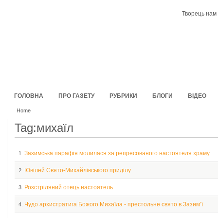
Творець нам 
ГОЛОВНА
ПРО ГАЗЕТУ
РУБРИКИ
БЛОГИ
ВІДЕО
Home
Tag:михаїл
Зазимська парафія молилася за репресованого настоятеля храму
1.
Ювілей Свято-Михайлівського приділу
2.
Розстрiляний отець настоятель
3.
Чудо архистратига Божого Михаїла - престольне свято в Зазим’ї
4.