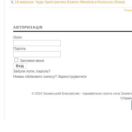
19 вересня. Чудо Архістратига Божого Михаїла в Колоссах (Хони)
5.
Power
АВТОРИЗАЦІЯ
Логін
Пароль
Запомни меня
Забули логін, пароль?
Немає облікового запису?
Зареєструватися
© 2010 Зазимський Благовісник - парафіяльна газета села Зазим'є
©
Україн