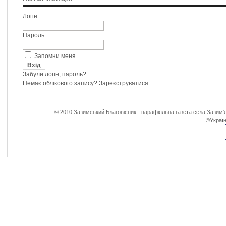
Логін
Пароль
Запомни меня
Забули логін, пароль?
Немає облікового запису?
Зареєструватися
© 2010 Зазимський Благовісник - парафіяльна газета села Зазим'є
©
Україн