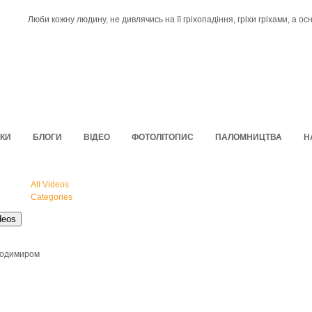
Люби кожну людину, не дивлячись на її гріхопадіння, гріхи гріхами, а о
КИ
БЛОГИ
ВІДЕО
ФОТОЛІТОПИС
ПАЛОМНИЦТВА
Н
All Videos
Categories
deos
лодимиром