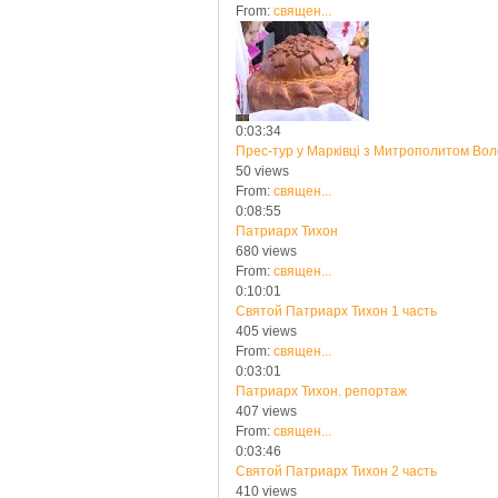
From:
священ...
0:03:34
Прес-тур у Марківці з Митрополитом Во
50 views
From:
священ...
0:08:55
Патриарх Тихон
680 views
From:
священ...
0:10:01
Святой Патриарх Тихон 1 часть
405 views
From:
священ...
0:03:01
Патриарх Тихон. репортаж
407 views
From:
священ...
0:03:46
Святой Патриарх Тихон 2 часть
410 views