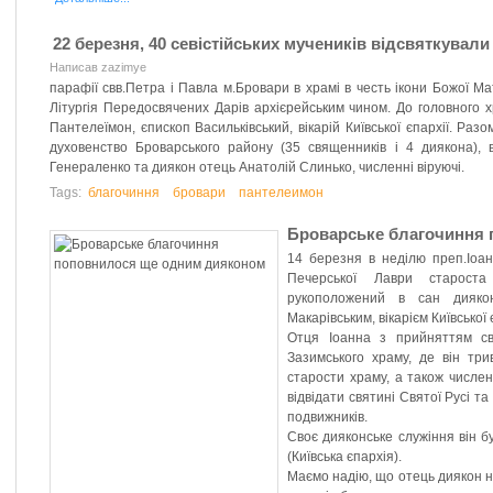
22 березня, 40 севістійських мучеників відсвяткувал
Написав zazimye
парафії свв.Петра і Павла м.Бровари в храмі в честь ікони Божої М
Літургія Передосвячених Дарів архієрейським чином. До головного
Пантелеїмон, єпископ Васильківський, вікарій Київської єпархії. Ра
духовенство Броварського району (35 священників і 4 диякона),
Генераленко та диякон отець Анатолій Слинько, численні віруючі.
Tags:
благочиння
бровари
пантелеимон
Броварське благочиння
14 березня в неділю преп.Іоан
Печерської Лаври старост
рукоположений в сан дияко
Макарівським, вікарієм Київської 
Отця Іоанна з прийняттям с
Зазимського храму, де він три
старости храму, а також числен
відвідати святині Святої Русі т
подвижників.
Своє дияконське служіння він б
(Київська єпархія).
Маємо надію, що отець диякон н