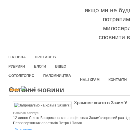
якщо ми не буде
потрапимо
милосерд
сповнити в
ГОЛОВНА
ПРО ГАЗЕТУ
РУБРИКИ
БЛОГИ
ВІДЕО
ФОТОЛІТОПИС
ПАЛОМНИЦТВА
НАШ ХРАМ
КОНТАКТИ
Останні новини
Home
Новини
Храмове свято в Зазим'ї!
Написав zazimye
12 липня Свято-Воскресенська парафія села Зазим'є черговий раз від
Первоверховних апостолів Петра і Павла.
Детальніше...