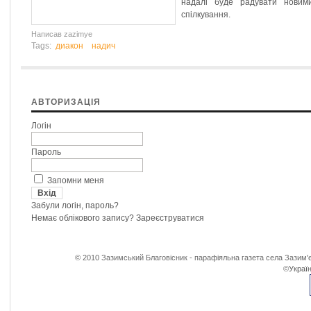
надалі буде радувати новим
спілкування.
Написав zazimye
Tags:
диакон
надич
АВТОРИЗАЦІЯ
Логін
Пароль
Запомни меня
Забули логін, пароль?
Немає облікового запису?
Зареєструватися
© 2010 Зазимський Благовісник - парафіяльна газета села Зазим'є
©
Україн