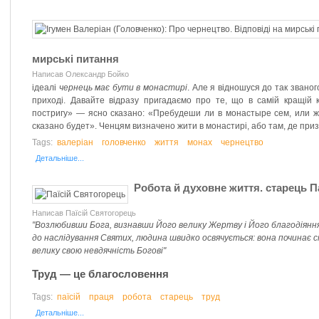
мирські питання
Написав Олександр Бойко
ідеалі
чернець має бути в монастирі
. Але я відношуся до так звано
приході. Давайте відразу пригадаємо про те, що в самій кращій
постригу» — ясно сказано: «Пребудеши ли в монастыре сем, или же
сказано будет». Ченцям визначено жити в монастирі, або там, де при
Tags:
валеріан
головченко
життя
монах
чернецтво
Детальніше...
Робота й духовне життя. старець П
Написав Паїсій Святогорець
"Возлюбивши Бога, визнавши Його велику Жертву і Його благодіянн
до наслідування Святих, людина швидко освячується: вона починає 
велику свою невдячність Богові"
Труд — це благословення
Tags:
паїсій
праця
робота
старець
труд
Детальніше...