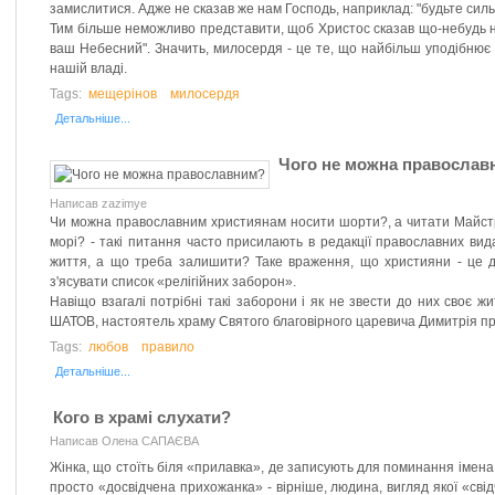
замислитися. Адже не сказав же нам Господь, наприклад: "будьте сильн
Тим більше неможливо представити, щоб Христос сказав що-небудь ні
ваш Небесний". Значить, милосердя - це те, що найбільш уподібнює нас
нашій владі.
Tags:
мещерінов
милосердя
Детальніше...
Чого не можна православ
Написав zazimye
Чи можна православним християнам носити шорти?, а читати Майстра
морі? - такі питання часто присилають в редакції православних ви
життя, а що треба залишити? Таке враження, що християни - це д
з'ясувати список «релігійних заборон».
Навіщо взагалі потрібні такі заборони і як не звести до них своє жи
ШАТОВ, настоятель храму Святого благовірного царевича Димитрія при
Tags:
любов
правило
Детальніше...
Кого в храмі слухати?
Написав Олена САПАЄВА
Жінка, що стоїть біля «прилавка», де записують для поминання імена;
просто «досвідчена прихожанка» - вірніше, людина, вигляд якої «свід