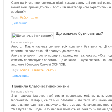
Саме на їх суд пропонуються різні, деколи заплутані життєві розпо
можна мені причащатися?». Або: «І як нам тепер його охрестити?» А 
зробити?»
Tags:
бабки
храм
Детальніше...
Що означає бути святим?
Написав zazimye
Апостол Павло називав святими всіх християн без винятку. Ці с
християнин зобов’язаний прагнути до святості».
Але зустрічаючи просто порядну людину, ми теж кажемо: «Ось под
святість проповідував апостол? Що означає — бути святим? На наш
апологет і богослов Олексій ОСИПОВ.
Tags:
осіпов
святість
святий
Детальніше...
Правила благочестивой жизни
Написав zazimye
Эти правила благочестивой жизни преподалъ мнѣ въ день моег
Іеромонахъ Нектарій, съ такими словами: «Это тебѣ мой именин
листокъ преподнятымъ въ рукахъ. На этомъ листкѣ начертанъ крестъ
26 августа 1925 года. Я въ первый моментъ не понялъ значенія для 