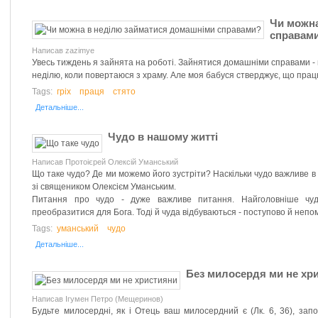
Чи можна
справам
Написав zazimye
Увесь тиждень я зайнята на роботі. Зайнятися домашніми справами - в
неділю, коли повертаюся з храму. Але моя бабуся стверджує, що працюв
Tags:
гріх
праця
стято
Детальніше...
Чудо в нашому житті
Написав Протоієрей Олексій Уманський
Що таке чудо? Де ми можемо його зустріти? Наскільки чудо важливе 
зі священиком Олексієм Уманським.
Питання про чудо - дуже важливе питання. Найголовніше чуд
преобразитися для Бога. Тоді й чуда відбуваються - поступово й непом
Tags:
уманський
чудо
Детальніше...
Без милосердя ми не хр
Написав Ігумен Петро (Мещеринов)
Будьте милосердні, як і Отець ваш милосердний є (Лк. 6, 36), зап