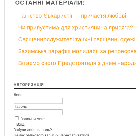
ОСТАННІ МАТЕРІАЛИ:
Таїнство Євхаристії — причастя любові
Чи припустима для християнина присяга?
Священнослужителі та їхні священні одежі
Зазимська парафія молилася за репресов
Вітаємо свого Предстоятеля з днем народ
АВТОРИЗАЦІЯ
Логін
Пароль
Запомни меня
Забули логін, пароль?
Немає облікового запису?
Зареєструватися