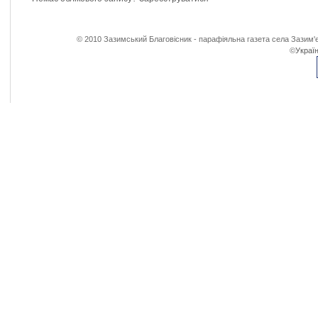
© 2010 Зазимський Благовісник - парафіяльна газета села Зазим'є
©
Україн