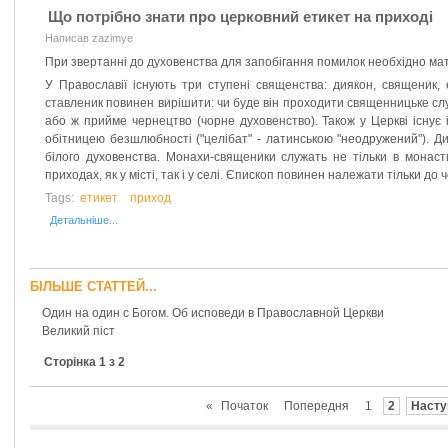
Що потрібно знати про церковний етикет на приході
Написав zazimye
При звертанні до духовенства для запобігання помилок необхідно мат
У Православії існують три ступені священства: диякон, священик,
ставленик повинен вирішити: чи буде він проходити священницьке сл
або ж прийме чернецтво (чорне духовенство). Також у Церкві існує 
обітницею безшлюбності ("целібат" - латинською "неодру­жений"). Д
білого духовенства. Монахи-священики служать не тільки в монасти
приходах, як у місті, так і у селі. Єпископ повинен належати тільки до
Tags:
етикет
приход
Детальніше...
БІЛЬШЕ СТАТТЕЙ...
Один на один с Богом. Об исповеди в Православной Церкви
Великий піст
Сторінка 1 з 2
«
Початок
Попередня
1
2
Насту