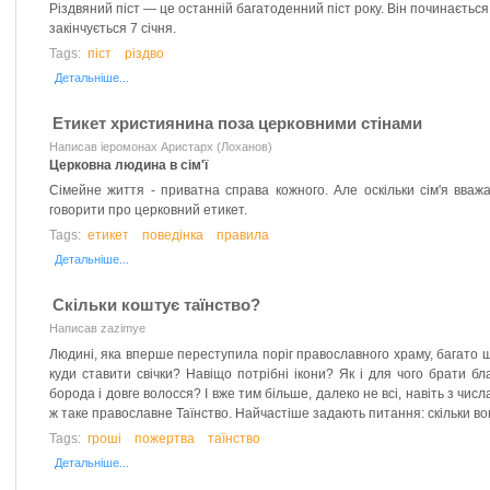
Різдвяний піст — це останній багатоденний піст року. Він починаєтьс
закінчується 7 січня.
Tags:
піст
різдво
Детальніше...
Етикет християнина поза церковними стінами
Написав іеромонах Аристарх (Лоханов)
Церковна людина в сім'ї
Сімейне життя - приватна справа кожного. Але оскільки сім'я вва
говорити про церковний етикет.
Tags:
етикет
поведінка
правила
Детальніше...
Скільки коштує таїнство?
Написав zazimye
Людині, яка вперше переступила поріг православного храму, багато щ
куди ставити свічки? Навіщо потрібні ікони? Як і для чого брати 
борода і довге волосся? І вже тим більше, далеко не всі, навіть з чи
ж таке православне Таїнство. Найчастіше задають питання: скільки в
Tags:
гроші
пожертва
таїнство
Детальніше...