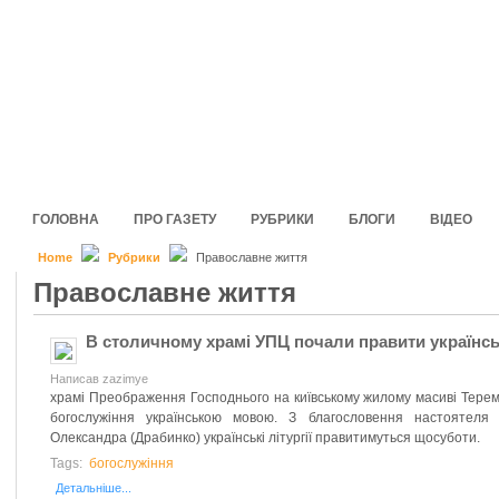
ГОЛОВНА
ПРО ГАЗЕТУ
РУБРИКИ
БЛОГИ
ВІДЕО
Home
Рубрики
Православне життя
Православне життя
В столичному храмі УПЦ почали правити українс
Написав zazimye
храмі Преображення Господнього на київському жилому масиві Терем
богослужіння українською мовою. З благословення настоятеля х
Олександра (Драбинко) українські літургії правитимуться щосуботи.
Tags:
богослужіння
Детальніше...