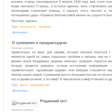
кончины старца, скончавшагося 9 апрѣля 1928 года, мнѣ стало ясн
Когда скончался Старецъ, я остался одинокъ, безъ старческихъ ук
необходима старческая помощь, я нашелъ этотъ листокъ и, пе
батюшкинаго дара: «Правила благочестивой жизни» въ сущности бы
Протопр. Адріанъ.
Tags:
благочестя
правила
Детальніше...
О суевериях и предрассудках
Написав zazimye
Удивительно, но факт: для Церкви, которая обязана бороться с
являются одной из самых серьезных проблем и связаны они ни с 
времен князя Владимира Церковь обличает суеверия, пишутся кни
больше нравится доверять устным источникам информации 
примечательно: «духовными чадами» этих бабушек становятся люд
любовь наших людей к суевериям просто безграмотностью не объяснит
нас в Церкви религия, а что миф? И чем религия и миф отличаются др
Tags:
магія
марновірство
Детальніше...
Різдвяний піст
Написав zazimye