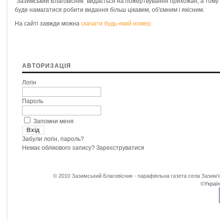
"Зазимський Благовісник" видається на пожертвування прихожан, а том
буде намагатися робити видання більш цікавим, об'ємним і якісним.
На сайті завжди можна
скачати будь-який номер.
АВТОРИЗАЦІЯ
Логін
Пароль
Запомни меня
Забули логін, пароль?
Немає облікового запису?
Зареєструватися
© 2010 Зазимський Благовісник - парафіяльна газета села Зазим'є
©
Україн