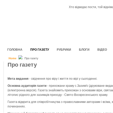
Хто відкидає пости, той віднім
ГОЛОВНА
ПРО ГАЗЕТУ
РУБРИКИ
БЛОГИ
ВІДЕО
Home
Про газету
Про газету
Мета видання
- свідчення про віру і життя по вірі у сьогоденні.
Основна аудиторія газети
- прихожани храму с.Зазим'є (друковане вида
(електронна версія). Газета знайомить прихожан з основами віри, свята
літопис рідного для зазимців приходу - Свято-Воскресенського храму.
Газета відкрита для співробітництва з православними авторами і всіма,
починаннях.