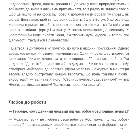
подобається. Треба, щоб ви робили те, до чого у вас є природна схильн
той шлях, до якого в них нема прихильності, то я раджу їм віддати своє с
щоб це пішло їм на користь. Тобто я допомагаю їм обрати ту справу, яка
силам. Достатньо, щоб те, що вони роблять, було з Богом. У когось є сх
хорошим музикантом або хорошим церковним півчим, і своїм співом до
вони возлюбили Церкву і молитву. У когось покликання до живопису. Х
благоговінням буде писати ікони, які творитимуть чудеса. У когось п
діяльності і трудиться з любочестям.
І дивіться: з дитячого віку помітно, до чого в людини покликання. Одн
двома малюками — своїми племінниками. Один — років шести-семи, сів 
запитання. "Ким ти хочеш стати, коли виростеш?" — запитав я його. "Ад
поділася. "Де ж він? — запитав я його дядька. — Чи не звалився він в об
столярної майстерні доносяться удари молотка. Заходимо в майстер
теслом гладко обстругану кришку верстата, що вона годилася після ц
виростеш?" — запитав я його. "Столяром-червонодеревником!" — від
Нічого, що зіпсував дошку! Подумаєш, невелика втрата".
Любов до роботи
— Геронде, чому деякими людьми під час роботи оволодіває нудьга?
— Можливо, вони не люблять свою роботу? Або, може, під час роботи
операції? Часто на деяких виробництвах, наприклад на фабриці, яка виго