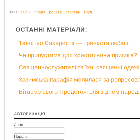
Tags:
паїсій
праця
робота
старець
труд
ОСТАННІ МАТЕРІАЛИ:
Таїнство Євхаристії — причастя любові
Чи припустима для християнина присяга?
Священнослужителі та їхні священні одежі
Зазимська парафія молилася за репресов
Вітаємо свого Предстоятеля з днем народ
АВТОРИЗАЦІЯ
Логін
Пароль