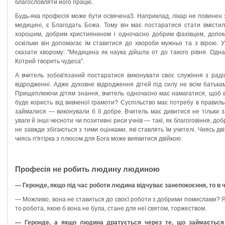
благословляти його працю.
Будь-яка професія може бути освячена3. Наприклад, лікар не повинен 
медицині, є Благодать Божа. Тому він має постаратися стати вмістил
хорошим, добрим християнином і одночасно добрим фахівцем, допом
оскільки він допомагає їм ставитися до хвороби мужньо та з вірою. 
сказати хворому: "Медицина як наука дійшла от до такого рівня. Одна
Котрий творить чудеса".
А вчитель зобов'язаний постаратися виконувати своє служіння з раді
відродженні. Адже духовне відродження дітей під силу не всім батька
Прищеплюючи дітям знання, вчитель одночасно має намагатися, щоб в
буде користь від вивченої грамоти? Суспільство має потребу в правил
займалися — виконували б її добре. Вчитель має дивитися не тільки з
уваги й інші чесноти чи позитивні риси учнів — такі, як благоговіння, доб
не завжди збігаються з тими оцінками, які ставлять їм учителі. Чиясь дв
чиясь п'ятірка з плюсом для Бога може виявитися двійкою.
Професія не робить людину людиною
— Геронде, якщо під час роботи людина відчуває занепокоєння, то в 
— Можливо, вона не ставиться до своєї роботи з добрими помислами? Я
то робота, якою б вона не була, стане для неї святом, торжеством.
— Геронде, а якщо людина дратується через те, що займаєтьс