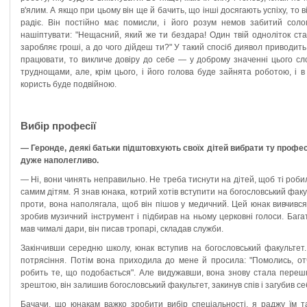
в'ялим. А якщо при цьому він ще й бачить, що інші досягають успіху, то в
радіє. Він постійно має помисли, і його розум немов забитий сол
нашіптувати: "Нещасний, який же ти бездара! Один твій одноліток ста
заробляє гроші, а до чого дійдеш ти?" У такий спосіб диявол приводи
працювати, то викличе довіру до себе — у доброму значенні цього сл
труднощами, але, крім цього, і його голова буде зайнята роботою, і 
користь буде подвійною.
Вибір професії
— Геронде, деякі батьки підштовхують своїх дітей вибрати ту профес
дуже наполегливо.
— Ні, вони чинять неправильно. Не треба тиснути на дітей, щоб ті роби
самим дітям. Я знав юнака, котрий хотів вступити на богословський фак
проти, вона наполягала, щоб він пішов у медичний. Цей юнак вивчився в
зробив музичний інструмент і підбирав на ньому церковні голоси. Бага
мав чималі дари, він писав тропарі, складав служби.
Закінчивши середню школу, юнак вступив на богословський факультет.
потрясіння. Потім вона приходила до мене й просила: "Помолись, от
робить те, що подобається". Але видужавши, вона знову стала перешко
зрештою, він залишив богословський факультет, закинув спів і загубив с
Бачачи, що юнакам важко зробити вибір спеціальності, я раджу їм та