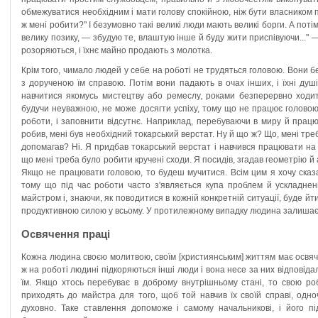
обмежуватися необхідним і мати голову спокійною, ніж бути власником 
ж мені робити?" І безумовно такі великі люди мають великі борги. А пот
велику позику, — збудую те, влаштую інше й буду жити приспівуючи..." 
розоряються, і їхнє майно продають з молотка.
Крім того, чимало людей у себе на роботі не трудяться головою. Вони 
з дорученою їм справою. Потім вони падають в очах інших, і їхні ду
навчитися якомусь мистецтву або ремеслу, роками безперервно ходит
будучи неуважною, не може досягти успіху, тому що не працює головою
роботи, і заповнити відсутнє. Наприклад, перебуваючи в миру й працю
робив, мені був необхідний токарський верстат. Ну й що ж? Що, мені тре
допомагав? Ні. Я придбав токарський верстат і навчився працювати на 
що мені треба було робити кручені сходи. Я посидів, згадав геометрію й 
Якщо не працювати головою, то будеш мучитися. Всім цим я хочу ска
тому що під час роботи часто з'являється купа проблем й ускладне
майстром і, знаючи, як поводитися в кожній конкретній ситуації, буде йт
продуктивною силою у всьому. У протилежному випадку людина залишає
Освячення праці
Кожна людина своєю молитвою, своїм [християнським] життям має освя
ж на роботі людині підкоряються інші люди і вона несе за них відповіда
їм. Якщо хтось перебуває в доброму внутрішньому стані, то свою ро
приходять до майстра для того, щоб той навчив їх своїй справі, одн
духовно. Таке ставлення допоможе і самому начальникові, і його пі