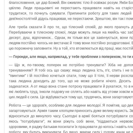
благословення, це дар Божий. Він оживляє тіло й освіжає розум. Якби Б
цвіллю. Люди працьовиті не перестають працювати навіть на старіс
трудитися, то почнуть сумувати. Припинити роботу для таких людей р
дев'яностолітній дідусь працював, не перестаючи. Зрештою, він так і поме
Але треба сказати й про те, що тілесний спокій, до якого прагнуть 
Перебуваючи в тілесному спокої, люди можуть лише на якийсь час забу
десерт, душ, відпочинок... Однак, як тільки все це закінчується, вони
людям постійно чогось не вистачає й тому вони постійно роздратовані. 
цю порожнечу заповнити. Ну а той, хто втомлюється від праці, має постій
— Геронде, але якщо, наприклад, у тебе проблеми з попереком, то ти
— Що ж, по-твоєму, поперек не потрібно тренувати? Хіба не допо
тренуванням? Я тобі ось що скажу: якщо людина їсть, п'є, спить і не п
"гвинтики" і їй постійно хочеться спати, тому що її тіло, її нерви ро
така людина доходить до того, що не може робити нічого. Досить 
задихатися. А от якщо вона стане потроху працювати й рухатися, то в не
які люблять труд, інколи подовгу не сплять або навіть від утоми зовсім 
цих людей є сила. Це відбувається тому що, трудячись, вони загартовуют
Робота — це здоров'я, особливо для людини молодої. Я помітив, що деяк
загартовуються. Армія таким хлопцям приносить дуже велику користь. Зв
відноситься до минулого часу. Сьогодні в армії бояться потурбувати со
якось "потурбувати", як вони ріжуть собі вени, "піддаються нервов
здоровими, я раджу батькам посилати їх працювати до когось і навіть пла
роботу, яку будуть виконувати. Бо якщо, маючи силу і голову, юнак не 