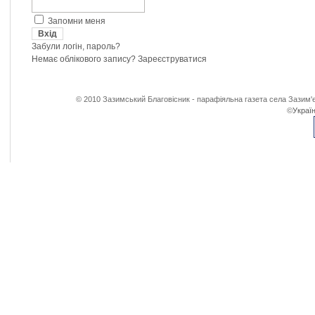
Запомни меня
Забули логін, пароль?
Немає облікового запису?
Зареєструватися
© 2010 Зазимський Благовісник - парафіяльна газета села Зазим'є
©
Україн