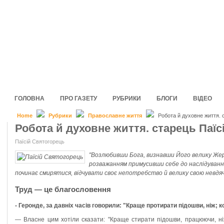
ГОЛОВНА
ПРО ГАЗЕТУ
РУБРИКИ
БЛОГИ
ВІДЕО
Home
Рубрики
Православне життя
Робота й духовне життя. 
Робота й духовне життя. старець Паї
Паїсій Святогорець
"Возлюбивши Бога, визнавши Його велику Жерт
розважанням примусивши себе до наслідуванн
починає смирятися, відчувати своє непотребство й велику свою невдяч
Труд — це благословення
- Геронде, за давніх часів говорили: "Краще протирати підошви, ніж; 
— Власне цим хотіли сказати: "Краще стирати підошви, працюючи, ні