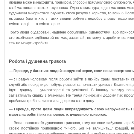
людина може винаходити, приміром, способи грабунку свого ближнього. А
свої малюнки в газетах і журналах. Одна карикатура, один малюнок може
художники використали гнучкість свого розуму з користю, то вони б її осв
як зараз багато хто з таких людей роблять недобру справу: якщо в
сміхотворці — то сміхотворне.
Тобто люди обдаровані, наділені особливими здібностями, або приносять
хто особливих здібностей не має, зазвичай, не можуть зробити великог
теж не можуть зробити.
Робота і душевна тривога
— Геронде, у багатьох людей напружені нерви, коли вони повертають
— Я раджу чоловікам після роботи зайти в якийсь храм, поставити св
службі або посидіти де-небудь у сквері та почитати уривок з Євангелія,
ідуть додому — умиротворені та усміхнені. В іншому випадку во
затіватимуть сварку з ближніми. Не треба приносити додому тих пробл
проблеми треба залишати за дверима свого дому.
— Геронде, проте деякі люди виправдовують свою напруженість і н
мають на роботі і яка наповнює їх душевною тривогою.
— Вона наповнює їх душевною тривогою, тому що вони забувають зробит
своєю постійною приповідкою "нічого, Бог не залишить..." кращий, 
працювати простим службовцем, правильно й з любочестям виконувати