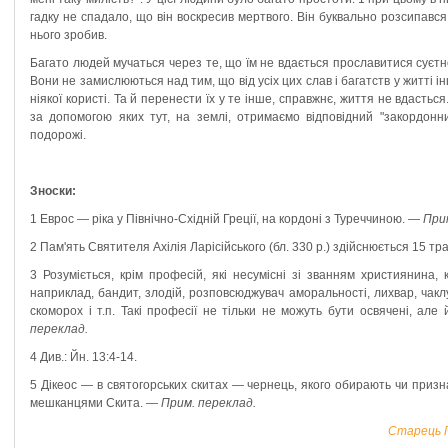
гадку не спадало, що він воскресив мертвого. Він буквально розсипався
нього зробив.
Багато людей мучаться через те, що їм не вдається прославитися суєт
Вони не замислюються над тим, що від усіх цих слав і багатств у житті
ніякої користі. Та й перенести їх у те інше, справжнє, життя не вдастьс
за допомогою яких тут, на землі, отримаємо відповідний "закордонни
подорожі.
Зноски:
1 Еврос — ріка у Північно-Східній Греції, на кордоні з Туреччиною. —
При
2 Пам'ять Святителя Ахілія Ларісійського (бл. 330 р.) здійснюється 15 т
3 Розуміється, крім професій, які несумісні зі званням християнина
наприклад, бандит, злодій, розповсюджувач аморальності, лихвар, чакл
скоморох і т.п. Такі професії не тільки не можуть бути освячені, ал
переклад.
4 Див.: Йн. 13:4-14.
5 Дікеос — в святогорських скитах — чернець, якого обирають чи призн
мешканцями Скита. —
Прим. переклад.
Старець П