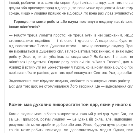
інший, роблячи те ж саме від серця, йде і злітає на гору, сам того не
грядки або просапує город від серця, то вона може працювати кілька го
сонце. Якщо ж людина працює не від серця, то вона раз у раз зупиняєтьс
— Геронде, чи може робота або наука поглинути людину настільки, 
інших обов'язків?
— Роботу треба любити просто: не треба бути в неї закоханим. Якщ
стомлюватися подвійно — і тілесно, і душевно. А якщо вона буде в
відновлюватиме її сили. Душевна втома — ось що виснажує людину. Пра
не вибивається із душевних сил, і тілесна втома теж зникає. Я знаю одно
роботу. Знаєте, як він уболіває за солдатами? Як батько. І знаєте, 
обов'язок і радується. Одного разу опівночі він виїхав з Евроса1, для
Ахілія2 й встигнути на Божественну літургію, хоча йому можна було б при
вирішив поїхати раніше, для того щоб вшанувати Святого. Усе, що робит
Задоволення, яке відчуває людина, любочесно виконуючи свою роботу,
Бог, для того щоб не стомлювалося Його творіння. Це — відновлення сил
Кожен має духовно використати той дар, який у нього є
Кожна людина має на благо використати наявний у неї дар. Адже Бог, на
за це. Приміром, розум людини — це [дана їй] сила, але, відповідно
розумом, він може зробити добро або зло. Якщо, будучи дуже розумним, 
то він може робити винаходи, які допомагатимуть людям. Однак, вик