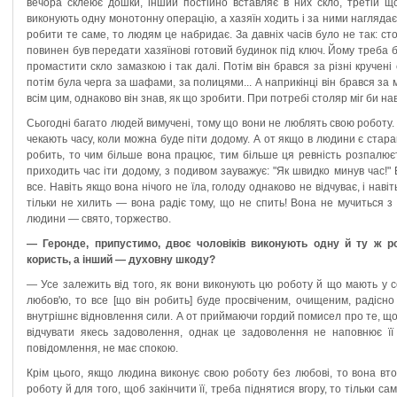
вечора склеює дошки, інший постійно вставляє в них скло, третій щ
виконують одну монотонну операцію, а хазяїн ходить і за ними наглядає. 
робити те саме, то людям це набридає. За давніх часів було не так: ст
повинен був передати хазяїнові готовий будинок під ключ. Йому треба бу
промастити скло замазкою і так далі. Потім він брався за різні кручені
потім була черга за шафами, за полицями... А наприкінці він брався за 
всім цим, однаково він знав, як що зробити. При потребі столяр міг би н
Сьогодні багато людей вимучені, тому що вони не люблять свою роботу.
чекають часу, коли можна буде піти додому. А от якщо в людини є стара
робить, то чим більше вона працює, тим більше ця ревність розпалюєт
приходить час іти додому, з подивом зауважує: "Як швидко минув час!" В
все. Навіть якщо вона нічого не їла, голоду однаково не відчуває, і навіт
тільки не хилить — вона радіє тому, що не спить! Вона не мучиться з
людини — свято, торжество.
— Геронде, припустимо, двоє чоловіків виконують одну й ту ж р
користь, а інший — духовну шкоду?
— Усе залежить від того, як вони виконують цю роботу й що мають у с
любов'ю, то все [що він робить] буде просвіченим, очищеним, радісно 
внутрішнє відновлення сили. А от приймаючи гордий помисел про те, щ
відчувати якесь задоволення, однак це задоволення не наповнює її
повідомлення, не має спокою.
Крім цього, якщо людина виконує свою роботу без любові, то вона вт
роботу й для того, щоб закінчити її, треба піднятися вгору, то тільки сам 