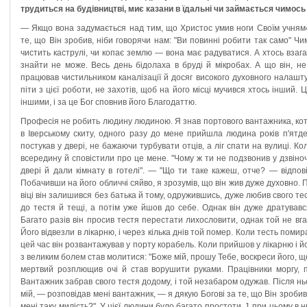
трудиться на будівництві, миє казани в їдальні чи займається чимос
— Якщо вона задумається над тим, що Христос умив ноги Своїм учням4
те, що Він зробив, ніби говорячи нам: "Ви повинні робити так само" Ч
чистить каструлі, чи копає землю — вона має радуватися. А хтось взага
знайти не може. Весь день бідолаха в бруді й мікробах. А що він, н
працював чистильником каналізації й досяг високого духовного налаштув
піти з цієї роботи, не захотів, щоб на його місці мучився хтось інший
іншими, і за це Бог сповнив його Благодаттю.
Професія не робить людину людиною. Я знав портового вантажника, кот
в Іверському скиту, одного разу до мене прийшла людина років п'ятде
постукав у двері, не бажаючи турбувати отців, а ліг спати на вулиці. К
всередину й сповістили про це мене. "Чому ж ти не подзвонив у дзвіно
двері й дали кімнату в готелі". — "Що ти таке кажеш, отче? — відпов
Побачивши на його обличчі сяйво, я зрозумів, що він жив дуже духовно. П
віці він залишився без батька й тому, одружившись, дуже любив свого те
до тестя й тещі, а потім уже йшов до себе. Однак він дуже дратувавс
Багато разів він просив тестя перестати лихословити, однак той не вга
Його відвезли в лікарню, і через кілька днів той помер. Коли тесть поми
цей час він розвантажував у порту корабель. Коли прийшов у лікарню і йо
з великим болем став молитися: "Боже мій, прошу Тебе, воскреси його, що
мертвий розплющив очі й став ворушити руками. Працівники моргу, 
Вантажник забрав свого тестя додому, і той незабаром одужав. Після ньог
мій, — розповідав мені вантажник, — я дякую Богові за те, що Він зробив
мені таку милість?". У цієї людини було багато простоти. 1 при цьому в 