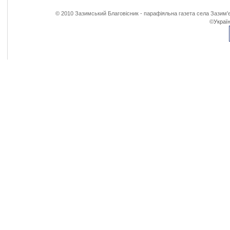
© 2010 Зазимський Благовісник - парафіяльна газета села Зазим'є
©
Україн