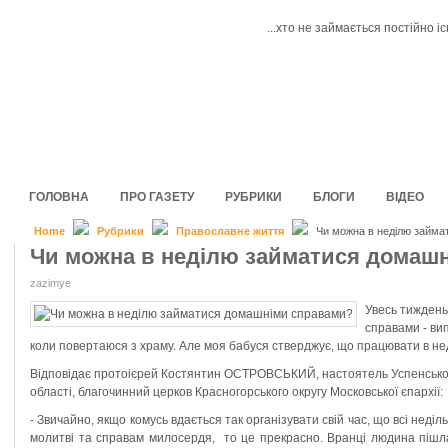
...хто не займається постійно і
ГОЛОВНА
ПРО ГАЗЕТУ
РУБРИКИ
БЛОГИ
ВІДЕО
Home
Рубрики
Православне життя
Чи можна в неділю займа
Чи можна в неділю займатися домаш
zazimye
Увесь тиждень
справами - вип
коли повертаюся з храму. Але моя бабуся стверджує, що працювати в неді
Відповідає протоієрей Костянтин ОСТРОВСЬКИЙ, настоятель Успенськог
області, благочинний церков Красногорського округу Московської єпархії:
- Звичайно, якщо комусь вдається так організувати свій час, що всі неділ
молитві та справам милосердя, то це прекрасно. Вранці людина пішла 