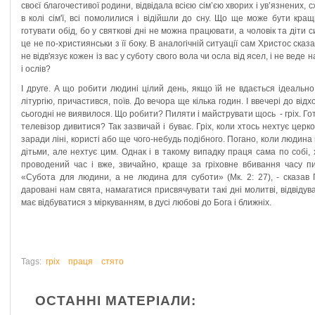
своєї благочестивої родини, відвідала всією сім’єю хворих і ув’язнених, 
в колі сім'ї, всі помолилися і відійшли до сну. Що ще може бути кра
готувати обід, бо у святкові дні не можна працювати, а чоловік та діти с
це не по-християнськи з її боку. В аналогічній ситуації сам Христос сказ
не відв'язує кожен із вас у суботу свого вола чи осла від ясел, і не веде 
і ослів?
І друге. А що робити людині цілий день, якщо їй не вдається ідеальн
літургію, причастився, поїв. До вечора ще кілька годин. І ввечері до від
сьогодні не виявилося. Що робити? Пиляти і майструвати щось - гріх. Готу
телевізор дивитися? Так зазвичай і буває. Гріх, коли хтось нехтує цер
заради ліні, користі або ще чого-небудь подібного. Погано, коли людин
дітьми, але нехтує цим. Однак і в такому випадку праця сама по собі, 
проводений час і вже, звичайно, краще за гріховне вбивання часу п
«Субота для людини, а не людина для суботи» (Мк. 2: 27), - сказав 
даровані нам свята, намагатися присвячувати такі дні молитві, відвіду
має відбуватися з міркуванням, в дусі любові до Бога і ближніх.
Tags:
гріх
праця
стято
ОСТАННІ МАТЕРІАЛИ: