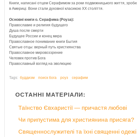
Книги, написані отцем Серафимом за роки подвижницького життя, зроби
в Америці. Вони стали духовної класикою XX століття.
Основні книги о. Серафима (Роуза):
Православие и религия будущего
Душа после смерти
Будущее России и конец мира
Православное понимание книги Бытия
Святые отцы: верный путь християнства
Православное мировоззрение
Человек против Бога
Православный взгляд на эволюцию
Tags:
буддизм
поиск бога
роуз
серафим
ОСТАННІ МАТЕРІАЛИ:
Таїнство Євхаристії — причастя любові
Чи припустима для християнина присяга?
Священнослужителі та їхні священні одежі