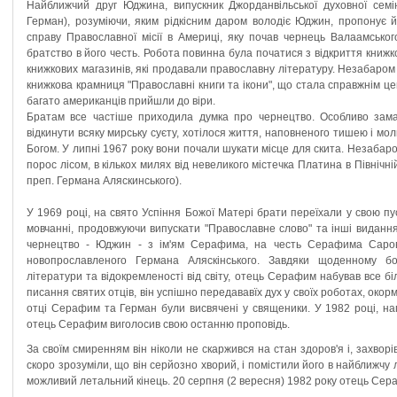
Найближчий друг Юджина, випускник Джорданвільської духовної семі
Герман), розуміючи, яким рідкісним даром володіє Юджин, пропонує 
справу Православної місії в Америці, яку почав чернець Валаамськог
братство в його честь. Робота повинна була початися з відкриття книжк
книжкових магазинів, які продавали православну літературу. Незабаро
книжкова крамниця "Православні книги та ікони", що стала справжнім ц
багато американців прийшли до віри.
Братам все частіше приходила думка про чернецтво. Особливо заман
відкинути всяку мирську суєту, хотілося життя, наповненого тишею і мо
Богом. У липні 1967 року вони почали шукати місце для скита. Незабаро
порос лісом, в кількох милях від невеликого містечка Платина в Північн
преп. Германа Аляскинського).
У 1969 році, на свято Успіння Божої Матері брати переїхали у свою пу
мовчанні, продовжуючи випускати "Православне слово" та інші видання
чернецтво - Юджин - з ім'ям Серафима, на честь Серафима Саровсь
новопрославленого Германа Аляскінського. Завдяки щоденному бо
літератури та відокремленості від світу, отець Серафим набував все бі
писання святих отців, він успішно передававїх дух у своїх роботах, окор
отці Серафим та Герман були висвячені у священики. У 1982 році, н
отець Серафим виголосив свою останню проповідь.
За своїм смиренням він ніколи не скаржився на стан здоров'я і, захвор
скоро зрозуміли, що він серйозно хворий, і помістили його в найближчу 
можливий летальний кінець. 20 серпня (2 вересня) 1982 року отець Сера