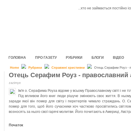
...хто не займається постійно і
ГОЛОВНА
ПРО ГАЗЕТУ
РУБРИКИ
БЛОГИ
ВІДЕО
Home
Рубрики
Справжні християни
Отець Серафим Роуз - 
Отець Серафим Роуз - православний
zazimye
Ім'я о. Серафима Роуза відоме у всьому Православному світі і не тіл
Під впливом його книг люди рішуче змінюють своє життя. В ньому
заради якої він помер для світу і перетерпів чимало страждань. О. С
помер для того, щоб його сучасники хоч частково просвітились світлом 
возносять за нього свої гарячі молитви. Його почитають в Америці, Австрал
Початок