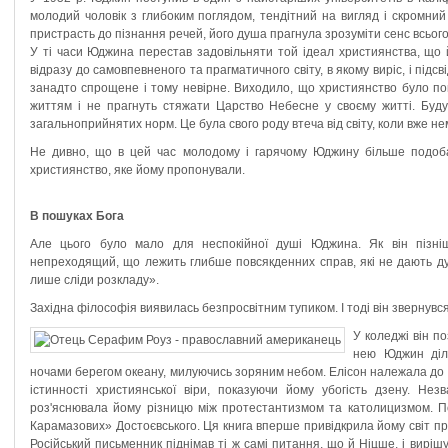
молодий чоловік з глибоким поглядом, тендітний на вигляд і скромний 
пристрасть до пізнання речей, його душа прагнула зрозуміти сенс всього
У ті часи Юджина перестав задовільняти той ідеал християнства, що 
відразу до самовпевненого та прагматичного світу, в якому виріс, і підсв
занадто спрощене і тому невірне. Виходило, що християнство було по
життям і не прагнуть стяжати Царство Небесне у своєму житті. Буду
загальноприйнятих норм. Це була свого роду втеча від світу, коли вже нем
Не дивно, що в цей час молодому і гарячому Юджину більше подоба
християнство, яке йому пропонували.
В пошуках Бога
Але цього було мало для неспокійної душі Юджина. Як він пізні
непреходящий, що лежить глибше повсякденних справ, які не дають ду
лише сліди розкладу».
Західна філософія виявилась безпросвітним тупиком. І тоді він звернувс
У коледжі він п
нею Юджин діл
ночами берегом океану, милуючись зоряним небом. Елісон належала до 
істинності християнської віри, показуючи йому убогість дзену. Не
роз'яснювала йому різницю між протестантизмом та католицизмом. 
Карамазових» Достоєвського. Ця книга вперше привідкрила йому світ пр
Російський письменник піднімав ті ж самі питання, що й Ніцше, і виріш