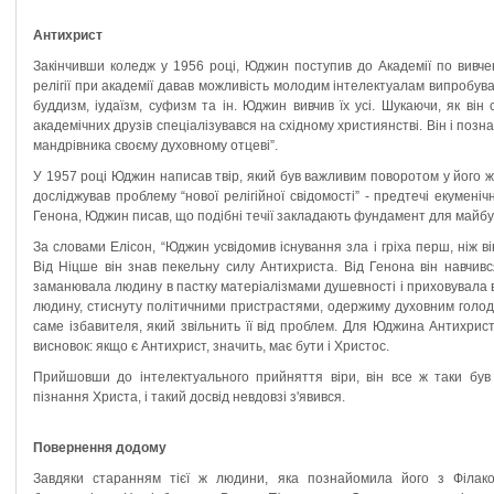
Антихрист
Закінчивши коледж у 1956 році, Юджин поступив до Академії по вивче
релігії при академії давав можливість молодим інтелектуалам випробува
буддизм, іудаїзм, суфизм та ін. Юджин вивчив їх усі. Шукаючи, як він 
академічних друзів спеціалізувався на східному християнстві. Він і поз
мандрівника своєму духовному отцеві”.
У 1957 році Юджин написав твір, який був важливим поворотом у його жит
досліджував проблему “нової релігійної свідомості” - предтечі екумені
Генона, Юджин писав, що подібні течії закладають фундамент для майбу
За словами Елісон, “Юджин усвідомив існування зла і гріха перш, ніж ві
Від Ніцше він знав пекельну силу Антихриста. Від Генона він навчився
заманювала людину в пастку матеріалізмами душевності і приховувала ві
людину, стиснуту політичними пристрастями, одержиму духовним голодо
саме ізбавителя, який звільнить її від проблем. Для Юджина Антихрис
висновок: якщо є Антихрист, значить, має бути і Христос.
Прийшовши до інтелектуального прийняття віри, він все ж таки був
пізнання Христа, і такий досвід невдовзі з'явився.
Повернення додому
Завдяки старанням тієї ж людини, яка познайомила його з Філак