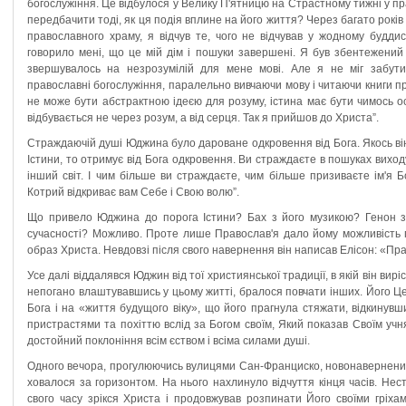
богослужіння. Це відбулося у Велику П'ятницю на Страстному тижні у пр
передбачити тоді, як ця подія вплине на його життя? Через багато років 
православного храму, я відчув те, чого не відчував у жодному будди
говорило мені, що це мій дім і пошуки завершені. Я був збентежений 
звершувалось на незрозумілій для мене мові. Але я не міг забути 
православні богослужіння, паралельно вивчаючи мову і читаючи книги п
не може бути абстрактною ідеєю для розуму, істина має бути чимось ос
відбувається не через розум, а від серця. Так я прийшов до Христа”.
Страждаючій душі Юджина було дароване одкровення від Бога. Якось ві
Істини, то отримує від Бога одкровення. Ви страждаєте в пошуках виход
інший світ. І чим більше ви страждаєте, чим більше призиваєте ім'я Б
Котрий відкриває вам Себе і Свою волю”.
Що привело Юджина до порога Істини? Бах з його музикою? Генон з 
сучасності? Можливо. Проте лише Православ'я дало йому можливість 
образ Христа. Невдовзі після свого навернення він написав Елісон: «Пра
Усе далі віддалявся Юджин від тої християнської традиції, в якій він вир
непогано влаштувавшись у цьому житті, бралося повчати інших. Його Ц
Бога і на «життя будущого віку», що його прагнула стяжати, відкинув
пристрастями та похіттю вслід за Богом своїм, Який показав Своїм уч
достойний поклоніння всім єством і всіма силами душі.
Одного вечора, прогулюючись вулицями Сан-Франциско, новонавернений
ховалося за горизонтом. На нього нахлинуло відчуття кінця часів. Не
свого часу зрікся Христа і продовжував розпинати Його своїми гріха