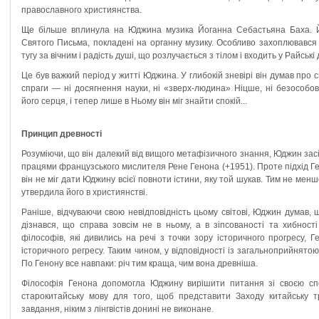
православного християнства.
Ще більше вплинула на Юджина музика Йоганна Себастьяна Баха. Й
Святого Письма, покладені на органну музику. Особливо захоплювався
тугу за вічним і радість душі, що розлучається з тілом і входить у Райські 
Це був важкий період у житті Юджина. У глибокій зневірі він думав про 
спраги — ні досягнення науки, ні «зверх-людина» Ніцше, ні безособо
його серця, і тепер лише в Ньому він міг знайти спокій...
Принцип древності
Розуміючи, що він далекий від вищого метафізичного знання, Юджин засів
працями французського мислителя Рене Генона (+1951). Проте підхід Ген
він не міг дати Юджину всієї повноти істини, яку той шукав. Тим не ме
утвердила його в християнстві.
Раніше, відчуваючи свою невідповідність цьому світові, Юджин думав, 
дізнався, що справа зовсім не в ньому, а в зіпсованості та хибності с
філософів, які дивились на речі з точки зору історичного прогресу,
історичного регресу. Таким чином, у відповідності із загальноприйнято
По Генону все навпаки: річ тим краща, чим вона древніша.
Філософія Генона допомогла Юджину вирішити питання зі своєю спец
старокитайську мову для того, щоб представити Заходу китайську т
завдання, ніким з лінгвістів донині не виконане.