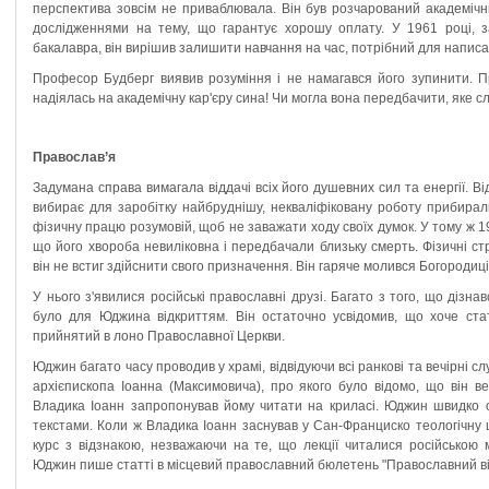
перспектива зовсім не приваблювала. Він був розчарований академічн
дослідженнями на тему, що гарантує хорошу оплату. У 1961 році, з
бакалавра, він вирішив залишити навчання на час, потрібний для написа
Професор Будберг виявив розуміння і не намагався його зупинити. 
надіялась на академічну кар'єру сина! Чи могла вона передбачити, яке сл
Православ’я
Задумана справа вимагала віддачі всіх його душевних сил та енергії. Ві
вибирає для заробітку найбруднішу, некваліфіковану роботу прибирал
фізичну працю розумовій, щоб не заважати ходу своїх думок. У тому ж 
що його хвороба невиліковна і передбачали близьку смерть. Фізичні 
він не встиг здійснити свого призначення. Він гаряче молився Богородиці
У нього з'явилися російські православні друзі. Багато з того, що дізнав
було для Юджина відкриттям. Він остаточно усвідомив, що хоче ста
прийнятий в лоно Православної Церкви.
Юджин багато часу проводив у храмі, відвідуючи всі ранкові та вечірні с
архієпископа Іоанна (Максимовича), про якого було відомо, що він в
Владика Іоанн запропонував йому читати на криласі. Юджин швидко о
текстами. Коли ж Владика Іоанн заснував у Сан-Франциско теологічну 
курс з відзнакою, незважаючи на те, що лекції читалися російською 
Юджин пише статті в місцевий православний бюлетень "Православний ві