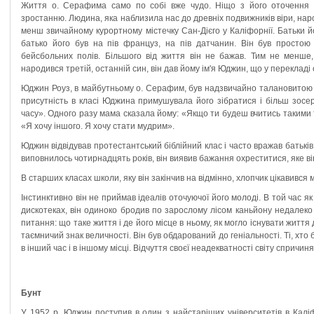
Життя о. Серафима само по собі вже чудо. Ніщо з його оточення 
зростанню. Людина, яка наблизила нас до древніх подвижників віри, народ
менш звичайному курортному містечку Сан-Дієго у Каліфорнії. Батьки йо
батько його був на пів француз, на пів датчанин. Він був просто
бейсбольних полів. Більшого від життя він не бажав. Тим не менше
народився третій, останній син, він дав йому ім'я Юджин, що у переклад
Юджин Роуз, в майбутньому о. Серафим, був надзвичайно талановитою д
присутність в класі Юджина примушувала його зібратися і більш зосе
часу». Одного разу мама сказала йому: «Якщо ти будеш вчитись такими
«Я хочу іншого. Я хочу стати мудрим».
Юджин відвідував протестантський біблійний клас і часто вражав батькі
виповнилось чотирнадцять років, він виявив бажання охреститися, яке він
В старших класах школи, яку він закінчив на відмінно, хлопчик цікавився
Інстинктивно він не приймав ідеалів оточуючої його молоді. В той час я
дискотеках, він одиноко бродив по зарослому лісом каньйону недалеко в
питання: що таке життя і де його місце в ньому, як могло існувати життя
таємничий знак величності. Він був обдарований до геніальності. Ті, хто 
в інший час і в іншому місці. Відчуття своєї неадекватності світу спричи
Бунт
У 1952 р. Юджин поступив в один з найстаріших університетів в Калі