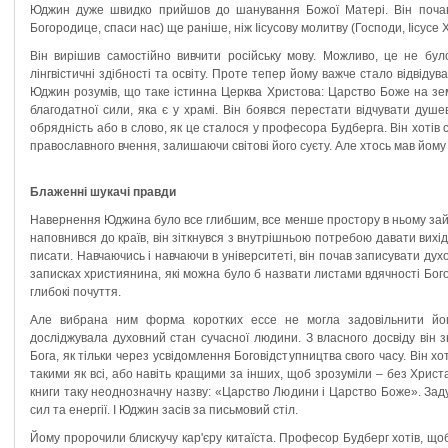
Юджин дуже швидко прийшов до шанування Божої Матері. Він почав
Богородице, спаси нас) ще раніше, ніж Іісусову молитву (Господи, Іісусе
Він вирішив самостійно вивчити російську мову. Можливо, це не бу
лінгвістичні здібності та освіту. Проте тепер йому важче стало відвіду
Юджин розумів, що таке істинна Церква Христова: Царство Боже на земл
благодатної сили, яка є у храмі. Він боявся перестати відчувати душе
обрядність або в слово, як це сталося у професора Будберга. Він хотів 
православного вчення, залишаючи світові його суєту. Але хтось мав йому
Блаженні шукачі правди
Навернення Юджина було все глибшим, все менше простору в ньому займа
наповнився до країв, він зіткнувся з внутрішньою потребою давати вихі
писати. Навчаючись і навчаючи в університеті, він почав записувати дух
записках християнина, які можна було б назвати листами вдячності Бого
глибокі почуття.
Але вибрана ним форма коротких ессе не могла задовільнити йог
досліджувала духовний стан сучасної людини. З власного досвіду він
Бога, як тільки через усвідомлення Боговідступництва свого часу. Він 
такими як всі, або навіть кращими за інших, щоб зрозуміли – без Христа
книги таку неоднозначну назву: «Царство Людини і Царство Боже». Заду
сил та енергії. І Юджин засів за письмовий стіл.
Йому пророчили блискучу кар'єру китаїста. Професор Будберг хотів, щ