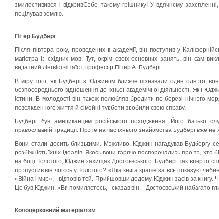
змилостивився і відкривСебе такому грішнику! У вдячному захопленні
поцілував землю.
Пітер Будберг
Після півтора року, проведених в академії, він поступив у Каліфорнійс
магістра із східних мов. Тут, окрім своїх основних занять, він сам в
видатний лінгвіст-кітаїст, професор Пітер А. Будберг.
В міру того, як Будберг з Юджином ближче пізнавали один одного, во
безпосереднього відношення до їхньої академічної діяльності. Як і Ю
істини. В молодості він також полюбляв бродити по березі нічного мор
повсякденного життя й сімейні турботи зробили свою справу.
Будберг був американцем російського походження. Його батько слу
православній традиції. Проте на час їхнього знайомства Будберг вже не 
Вони стали досить близькими. Можливо, Юджин нагадував Будбергу себ
розбіжність їхніх ідеалів. Якось вони гаряче посперечались про те, хто 
на боці Толстого, Юджин захищав Достоєвського. Будберг так вперто с
пропустив він чогось у Толстого? «Яка книга краще за все показує глибин
«Війна і мир», - відповів той. Прийшовши додому, Юджин засів за книгу. Ч
Це був Юджин. «Ви помиляєтесь, - сказав він, - Достоєвський набагато г
Колоцерковний матеріалізм