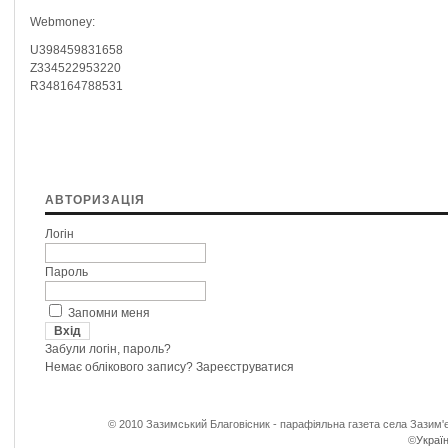
Webmoney:
U398459831658
Z334522953220
R348164788531
АВТОРИЗАЦІЯ
Логін
Пароль
Запомни меня
Забули логін, пароль?
Немає облікового запису?
Зареєструватися
© 2010 Зазимський Благовісник - парафіяльна газета села Зазим'є
©
Україн