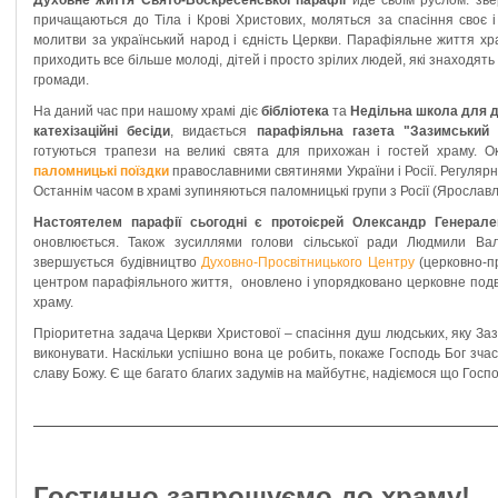
Духовне життя Свято-Воскресенської парафії
йде своїм руслом: зве
причащаються до Тіла і Крові Христових, моляться за спасіння своє і
молитви за український народ і єдність Церкви. Парафіяльне життя хр
приходить все більше молоді, дітей і просто зрілих людей, які знаходять
громади.
На даний час при нашому храмі діє
бібліотека
та
Недільна школа для д
катехізаційні бесіди
, видається
парафіяльна газета "Зазимський 
готуються трапези на великі свята для прихожан і гостей храму. О
паломницькі поїздки
православними святинями України і Росії. Регулярн
Останнім часом в храмі зупиняються паломницькі групи з Росії (Ярославль
Настоятелем парафії сьогодні є протоієрей Олександр Генерале
оновлюється. Також зусиллями голови сільської ради Людмили Вал
звершується будівництво
Духовно-Просвітницького Центру
(церковно-пр
центром парафіяльного життя, оновлено і упорядковано церковне подві
храму.
Пріоритетна задача Церкви Христової – спасіння душ людських, яку За
виконувати. Наскільки успішно вона це робить, покаже Господь Бог зча
славу Божу. Є ще багато благих задумів на майбутнє, надіємося що Госп
Гостинно запрошуємо до храму!