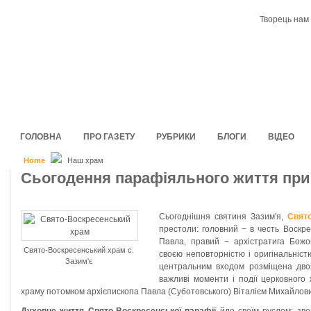
Творець нам 
ГОЛОВНА
ПРО ГАЗЕТУ
РУБРИКИ
БЛОГИ
ВІДЕО
Home
Наш храм
Сьогодення парафіяльного життя при
Сьогоднішня святиня Зазим'я,
Свято
престоли: головний − в честь Воскрес
Павла, правий − архістратига Божо
Свято-Воскресенський храм с.
своєю неповторністю і оригінальніс
Зазим'є
центральним входом розміщена двоя
важливі моменти і події церковного
храму потомком архієпископа Павла (Суботовського) Віталієм Михайлов