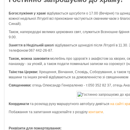
Богослужіння у храм
і відбувається щосуботи о 17.00 (Вечірня) та щонед
кожної недільної Літургії всі прихожани частуються смачним чаєм з благо
Синай).
Також, напередодні великих церковних свят, служиться Всеношне бдіння о
9.00.
Заняття в Недільній школ
і відбуваються щонеділі після Літургії в 11.30
телефоном 067 442-26-87.
Також, можна замовити
молебінь про здоров’я з акафістом за хворих, ск
панахиду - за упокій, а також подати поминальні записки на сорокоуст (на 
Таїнства Церкви:
Хрещення, Вінчання, Сповідь, Соборування, а також тр
машини та інших речей відбуваються за домовленністю зі священником
Священники:
отець Олександр Генераленко - т.050 352 82 37, отець Анат
Координати
та розклад руху маршрутного автобусу дивіться
на сайті хр
Побажання та запитання надсилайте з розділу
контакти
.
Реквізити для пожертвування: