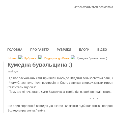
Хтось хвалиться розмовою 
ГОЛОВНА
ПРО ГАЗЕТУ
РУБРИКИ
БЛОГИ
ВІДЕО
Home
Рубрики
Подорож до Бога
Кумедна бувальщина :)
Кумедна бувальщина :)
zazimye
Під час пасхальних свят прийшли якось до Владики великосвітські пані, 
-
Чому Спаситель після воскресіння Свого з’явився спершу жінкам-мир
Святитель відповів:
- Тому що жіноча стать дуже балакуча, а треба було, щоб ця подія стала
* * *
Ще один справжній випадок. До якогось батюшки підійшла жінка і попрос
Володимира Ілліча Леніна.