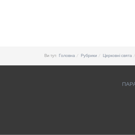
Ви тут:
Головна
Рубрики
Церковні свята
ПАР