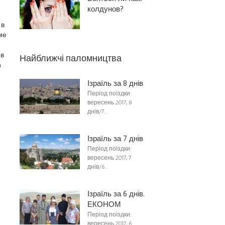
колдунов?
 в
ме
ов
Найближчі паломництва
a
Ізраїль за 8 днів
Період поїздки:
вересень 2017, 8
днів/7…
Ізраїль за 7 днів
Період поїздки:
вересень 2017, 7
днів/6…
Ізраїль за 6 днів.
ЕКОНОМ
Період поїздки:
вересень 2017, 6