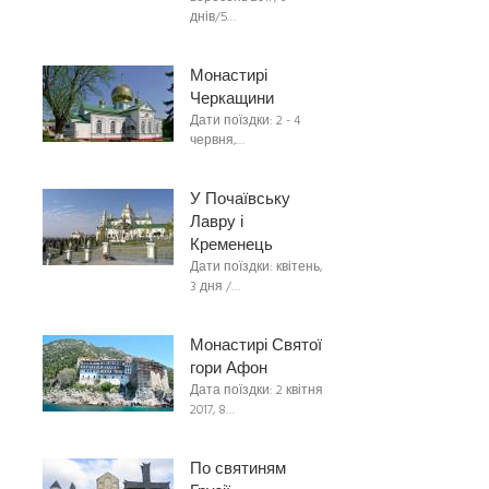
днів/5…
Монастирі
Черкащини
Дати поїздки: 2 - 4
червня,…
У Почаївську
Лавру і
Кременець
Дати поїздки: квітень,
3 дня /…
Монастирі Святої
гори Афон
Дата поїздки: 2 квітня
2017, 8…
По святиням