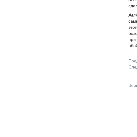
обла
сдел
Авт
сам
это
без
при 
обой
Пре
Сле
Вер