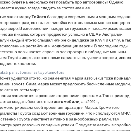
ожно будет на несколько лет позабыть про автосервисы! Однако
меется нужно всегда следить за состоянием ее.
гие знают марку
Тойота
благодаря современным и мощным седанам
же кроссоверам, вот только линейка изготовляемых машин концерна
здо шире. В изготовлении находятся грузовые и пассажирские маши
ечно же пикапы, которые продаются успешно в США и Австралии.
луй каждый что-то слышал или же сидел даже за RAV4 и Camry, а так
бесчисленные рестайлинг и модификации версии. В последние годы
ественно повышается спрос на электрокары и гибридные машины.
чем Toyota ищет активно новые варианты получения энергии, испол
ледние технологии.
aksti par automasinas toyotamotors
.
ожет удивится кто-то, но знаменитая марка авто Lexus тоже принад
пании Toyota. Сама марка может предложить бесчисленные модели,
даются во-всем мире.
пания занимается и разными сторонними проектами. Так к примеру,
рается создать беспилотные
автомобили
, а в 2019 г.,
демонстрировала свой проект аппарата для Марса. Кроме того
иалисты Toyota создают военные грузовики, что используются МЧС.
ственно Toyota участвует активно в разнообразных ралли, там
нстрирует довольно солидные успехи. Следует заметить, в подобно