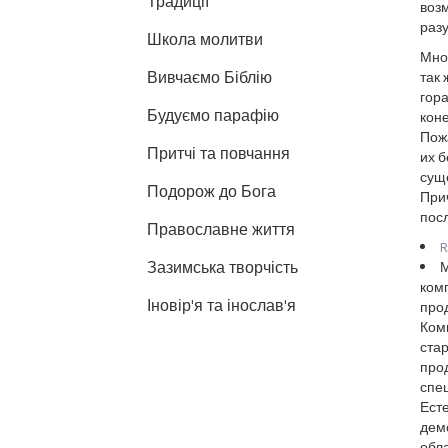
Традиції
возм
разу
Школа молитви
Мно
Вивчаємо Біблію
так 
гора
Будуємо парафію
кон
Пожа
Притчі та повчання
их 
сущ
Подорож до Бога
При
пос
Православне життя
R
Зазимська творчість
М
ком
Іновір'я та інослав'я
про
Ком
ста
про
спец
Есте
демо