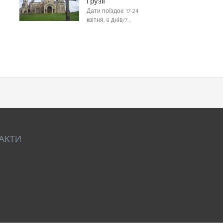
Грузії
Дати поїздок: 17-24
квітня, 8 днів/7…
АКТИ