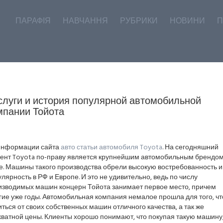
ПАРАФІЯ
НАВЧАННЯ
РУБРИКИ
НОВИНИ
П
слуги и история популярной автомобильной
мпании Тойота
информации сайта
авто статьи автомобиля Toyota
. На сегодняшний
ент Toyota по-праву является крупнейшим автомобильным брендом
е. Машины такого производства обрели высокую востребованность и
лярность в РФ и Европе. И это не удивительно, ведь по числу
изводимых машин концерн Тойота занимает первое место, причем
гие уже годы. Автомобильная компания немалое прошла для того, ч
ться от своих собственных машин отличного качества, а так же
кватной цены. Клиенты хорошо понимают, что покупая такую машину