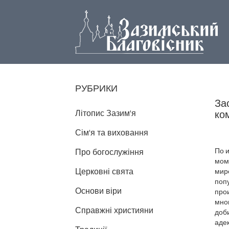
РУБРИКИ
За
Літопис Зазим'я
ко
Сім'я та виховання
По 
Про богослужіння
мом
Церковні свята
мир
попу
Основи віри
про
мно
Справжні християни
доби
аде