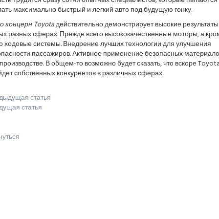
сти трудится сразу сотни опытных специалистов, которые пытаются
ать максимально быстрый и легкий авто под будущую гонку.
о концерн Toyota
действительно демонстрирует высокие результаты
ых разных сферах. Прежде всего высококачественные моторы, а кро
го ходовые системы. Внедрение лучших технологии для улучшения
опасности пассажиров. Активное применение безопасных материал
производстве. В общем-то возможно будет сказать, что вскоре Toyot
дет собственных конкурентов в различных сферах.
дыдущая статья
дущая статья
нуться