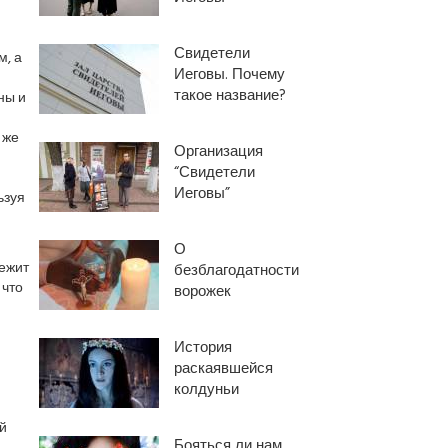
Свидетели
, а
Иеговы. Почему
такое название?
ны и
 же
Организация
“Свидетели
Иеговы”
ьзуя
О
лежит
безблагодатности
 что
ворожек
История
раскаявшейся
колдуньи
й
Бояться ли нам