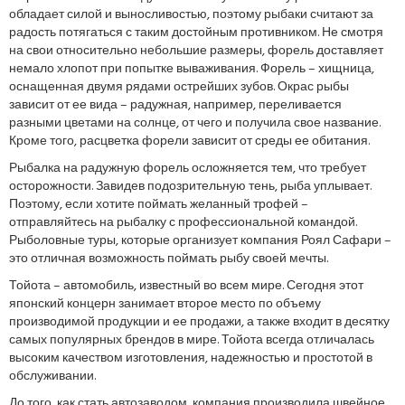
обладает силой и выносливостью, поэтому рыбаки считают за
радость потягаться с таким достойным противником. Не смотря
на свои относительно небольшие размеры, форель доставляет
немало хлопот при попытке вываживания. Форель – хищница,
оснащенная двумя рядами острейших зубов. Окрас рыбы
зависит от ее вида – радужная, например, переливается
разными цветами на солнце, от чего и получила свое название.
Кроме того, расцветка форели зависит от среды ее обитания.
Рыбалка на радужную форель осложняется тем, что требует
осторожности. Завидев подозрительную тень, рыба уплывает.
Поэтому, если хотите поймать желанный трофей –
отправляйтесь на рыбалку с профессиональной командой.
Рыболовные туры, которые организует компания Роял Сафари –
это отличная возможность поймать рыбу своей мечты.
Тойота – автомобиль, известный во всем мире. Сегодня этот
японский концерн занимает второе место по объему
производимой продукции и ее продажи, а также входит в десятку
самых популярных брендов в мире. Тойота всегда отличалась
высоким качеством изготовления, надежностью и простотой в
обслуживании.
До того, как стать автозаводом, компания производила швейное