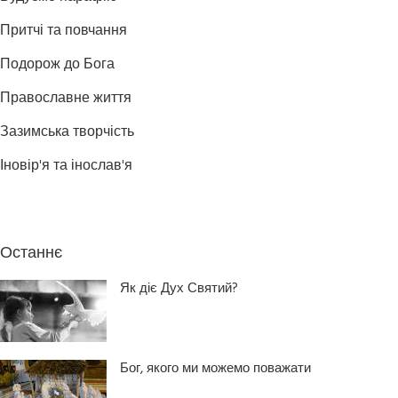
Притчі та повчання
Подорож до Бога
Православне життя
Зазимська творчість
Іновір'я та інослав'я
Останнє
Як діє Дух Святий?
Бог, якого ми можемо поважати