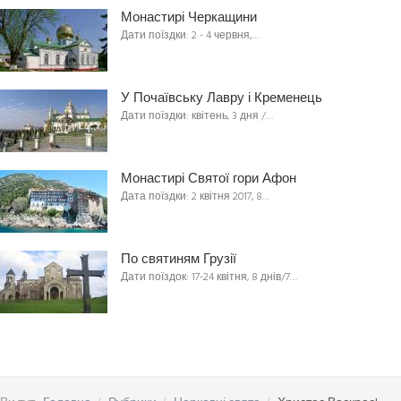
Монастирі Черкащини
Дати поїздки: 2 - 4 червня,…
У Почаївську Лавру і Кременець
Дати поїздки: квітень, 3 дня /…
Монастирі Святої гори Афон
Дата поїздки: 2 квітня 2017, 8…
По святиням Грузії
Дати поїздок: 17-24 квітня, 8 днів/7…