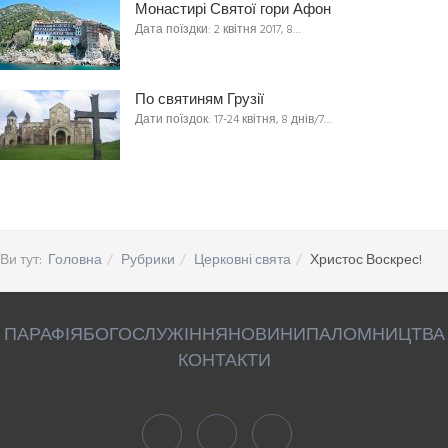
Монастирі Святої гори Афон
Дата поїздки: 2 квітня 2017, 8…
По святиням Грузії
Дати поїздок: 17-24 квітня, 8 днів/7…
Ви тут:
Головна
Рубрики
Церковні свята
Христос Воскрес!
ПАРАФІЯ
БОГОСЛУЖІННЯ
НОВИНИ
ПАЛОМНИЦТВА
КОНТАКТИ