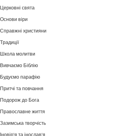
Церковні свята
Основи віри
Справжні християни
Традиції
Школа молитви
Вивчаємо Біблію
Будуємо парафію
Притчі та повчання
Подорож до Бога
Православне життя
Зазимська творчість
Іновір'я та інослав'я