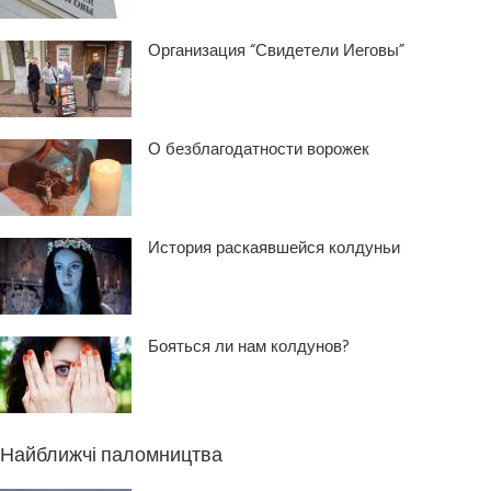
Организация “Свидетели Иеговы”
О безблагодатности ворожек
История раскаявшейся колдуньи
Бояться ли нам колдунов?
Найближчі паломництва