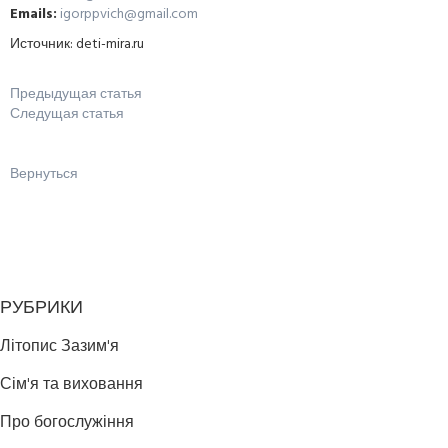
Emails:
igorppvich@gmail.com
Источник: deti-mira.ru
Предыдущая статья
Следущая статья
Вернуться
РУБРИКИ
Літопис Зазим'я
Сім'я та виховання
Про богослужіння