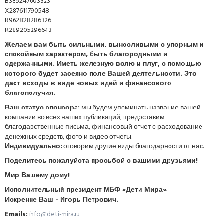
B385247603323
X287611790548
R962828286326
R289205296643
Желаем вам быть сильными, выносливыми с упорным и
спокойным характером, быть благородными и
сдержанными. Иметь железную волю и плуг, с помощью
которого будет засеяно поле Вашей деятельности. Это
даст всходы в виде новых идей и финансового
благополучия.
Ваш статус спонсора:
мы будем упоминать название вашей
компании во всех наших публикаций, предоставим
благодарственные письма, финансовый отчет о расходование
денежных средств, фото и видео отчеты.
Индивидуально:
оговорим другие виды благодарности от нас.
Поделитесь пожалуйста просьбой с вашими друзьями!
Мир Вашему дому!
Исполнительный президент МБФ «Дети Мира»
Искренне Ваш - Игорь Петрович.
Emails:
info@deti-mira.ru