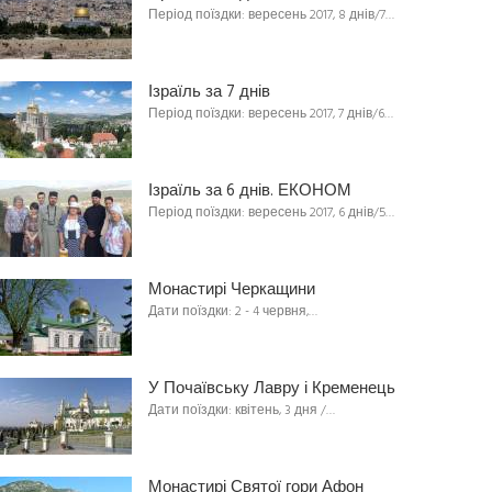
Період поїздки: вересень 2017, 8 днів/7…
Ізраїль за 7 днів
Період поїздки: вересень 2017, 7 днів/6…
Ізраїль за 6 днів. ЕКОНОМ
Період поїздки: вересень 2017, 6 днів/5…
Монастирі Черкащини
Дати поїздки: 2 - 4 червня,…
У Почаївську Лавру і Кременець
Дати поїздки: квітень, 3 дня /…
Монастирі Святої гори Афон