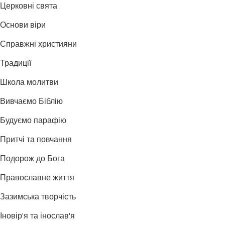
Церковні свята
Основи віри
Справжні християни
Традиції
Школа молитви
Вивчаємо Біблію
Будуємо парафію
Притчі та повчання
Подорож до Бога
Православне життя
Зазимська творчість
Іновір'я та інослав'я