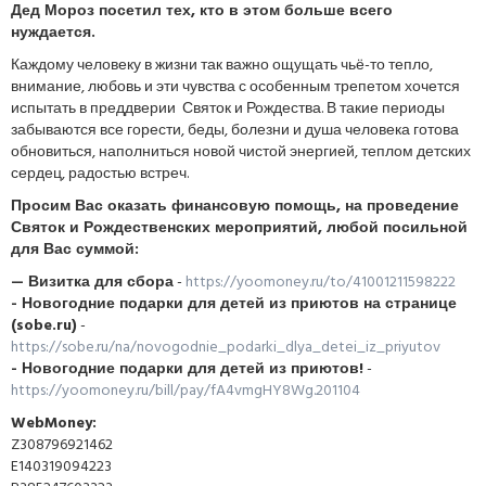
Дед Мороз посетил тех, кто в этом больше всего
нуждается.
Каждому человеку в жизни так важно ощущать чьё-то тепло,
внимание, любовь и эти чувства с особенным трепетом хочется
испытать в преддверии Святок и Рождества. В такие периоды
забываются все горести, беды, болезни и душа человека готова
обновиться, наполниться новой чистой энергией, теплом детских
сердец, радостью встреч.
Просим Вас оказать финансовую помощь, на проведение
Святок и Рождественских мероприятий, любой посильной
для Вас суммой:
— Визитка для сбора
-
https://yoomoney.ru/to/41001211598222
- Новогодние подарки для детей из приютов на странице
(sobe.ru)
-
https://sobe.ru/na/novogodnie_podarki_dlya_detei_iz_priyutov
- Новогодние подарки для детей из приютов!
-
https://yoomoney.ru/bill/pay/fA4vmgHY8Wg.201104
WebMoney:
Z308796921462
E140319094223