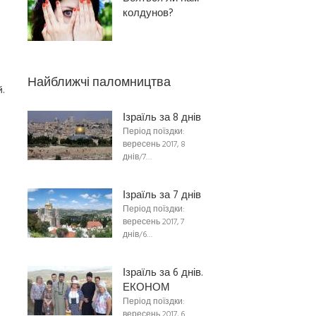
колдунов?
Найближчі паломництва
.
Ізраїль за 8 днів
Період поїздки:
вересень 2017, 8
днів/7…
Ізраїль за 7 днів
Період поїздки:
вересень 2017, 7
днів/6…
Ізраїль за 6 днів.
ЕКОНОМ
Період поїздки:
вересень 2017, 6