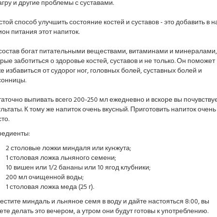
гру и другие проблемы с суставами.
той способ улучшить состояние костей и суставов - это добавить в 
он питания этот напиток.
 состав богат питательными веществами, витаминами и минералами,
рые заботиться о здоровье костей, суставов и не только. Он поможет
е избавиться от судорог ног, головных болей, суставных болей и
сонницы.
аточно выпивать всего 200-250 мл ежедневно и вскоре вы почувству
льтаты. К тому же напиток очень вкусный. Приготовить напиток очень
то.
редиенты:
2 столовые ложки миндаля или кунжута;
1 столовая ложка льняного семени;
10 вишен или 1/2 бананы или 10 ягод клубники;
200 мл очищенной воды;
1 столовая ложка меда (25 г).
стите миндаль и льняное семя в воду и дайте настояться 8:00, вы
те делать это вечером, а утром они будут готовы к употреблению.