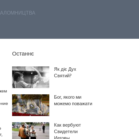
АЛОМНИЦТВА
Останнє
Як діє Дух
Святий?
ожем
Бог, якого ми
ение
можемо поважати
Как вербуют
е
Свидетели
т,
Иеговы