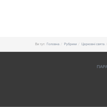
Ви тут:
Головна
Рубрики
Церковні свята
ПАР