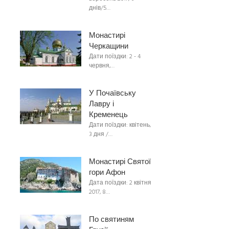
днів/5…
Монастирі
Черкащини
Дати поїздки: 2 - 4
червня,…
У Почаївську
Лавру і
Кременець
Дати поїздки: квітень,
3 дня /…
Монастирі Святої
гори Афон
Дата поїздки: 2 квітня
2017, 8…
По святиням