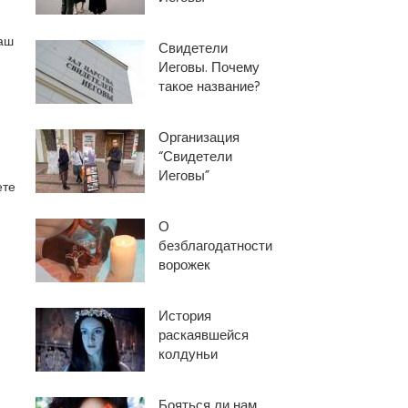
наш
Свидетели
Иеговы. Почему
такое название?
Организация
“Свидетели
Иеговы”
ете
О
безблагодатности
ворожек
История
раскаявшейся
колдуньи
Бояться ли нам