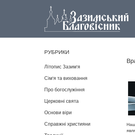
РУБРИКИ
Вр
Літопис Зазим'я
Сім'я та виховання
Про богослужіння
Церковні свята
Основи віри
Справжні християни
Наш
явл