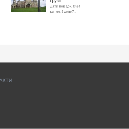
Грузії
Дати поїздок: 17-24
квітня, 8 днів/7…
АКТИ