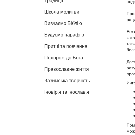
Традиції
пода
Школа молитви
Прос
раци
Вивчаємо Біблію
Его
Будуємо парафію
кото
такж
Притчі та повчання
бес
Подорож до Бога
Дост
резу
Православне життя
прос
Зазимська творчість
Инг
Іновір'я та інослав'я
Поме
може