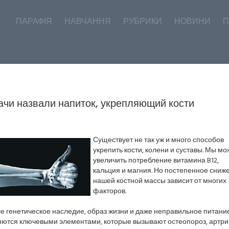
ПАРАФІЯ
НАВЧАННЯ
РУБРИКИ
НОВИНИ
П
ачи назвали напиток, укрепляющий кости
Существует не так уж и много способов
укрепить кости, колени и суставы. Мы м
увеличить потребление витамина B12,
кальция и магния. Но постепенное сниж
нашей костной массы зависит от многих
факторов.
е генетическое наследие, образ жизни и даже неправильное питани
яются ключевыми элементами, которые вызывают остеопороз, артри