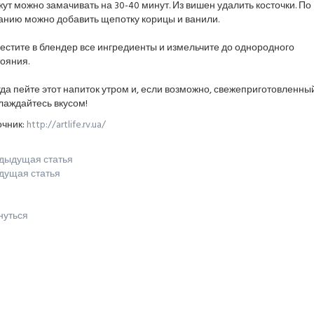
ут можно замачивать на 30-40 минут. Из вишен удалить косточки. По
анию можно добавить щепотку корицы и ванили.
стите в блендер все ингредиенты и измельчите до однородного
ояния.
да пейте этот напиток утром и, если возможно, свежеприготовленный
лаждайтесь вкусом!
очник:
http://artlife.rv.ua/
дыдущая статья
дущая статья
нуться