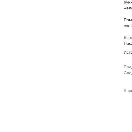
Кунж
жел
Поме
сост
Всег
Нас
Ист
Пре
Сле
Вер