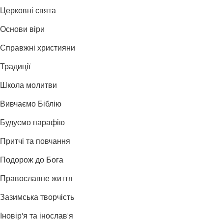
Церковні свята
Основи віри
Справжні християни
Традиції
Школа молитви
Вивчаємо Біблію
Будуємо парафію
Притчі та повчання
Подорож до Бога
Православне життя
Зазимська творчість
Іновір'я та інослав'я