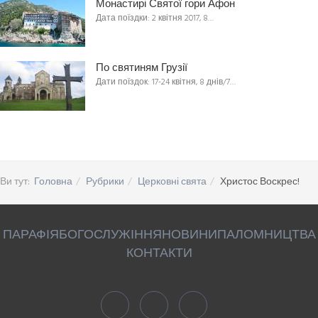
Монастирі Святої гори Афон
Дата поїздки: 2 квітня 2017, 8…
По святиням Грузії
Дати поїздок: 17-24 квітня, 8 днів/7…
Ви тут:
Головна
Рубрики
Церковні свята
Христос Воскрес!
ПАРАФІЯ
БОГОСЛУЖІННЯ
НОВИНИ
ПАЛОМНИЦТВА
КОНТАКТИ