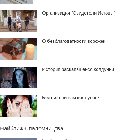
Организация “Свидетели Иеговы”
О безблагодатности ворожек
История раскаявшейся колдуньи
Бояться ли нам колдунов?
Найближчі паломництва