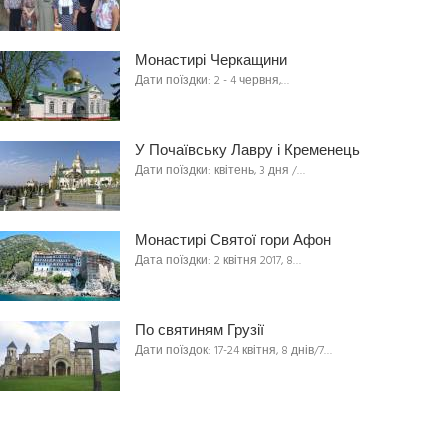
Монастирі Черкащини
Дати поїздки: 2 - 4 червня,…
У Почаївську Лавру і Кременець
Дати поїздки: квітень, 3 дня /…
Монастирі Святої гори Афон
Дата поїздки: 2 квітня 2017, 8…
По святиням Грузії
Дати поїздок: 17-24 квітня, 8 днів/7…