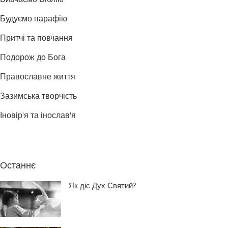
Вивчаємо Біблію
Будуємо парафію
Притчі та повчання
Подорож до Бога
Православне життя
Зазимська творчість
Іновір'я та інослав'я
Останнє
Як діє Дух Святий?