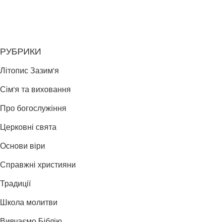
РУБРИКИ
Літопис Зазим'я
Сім'я та виховання
Про богослужіння
Церковні свята
Основи віри
Справжні християни
Традиції
Школа молитви