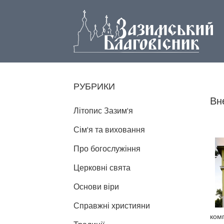
РУБРИКИ
Вн
Літопис Зазим'я
Сім'я та виховання
Про богослужіння
Церковні свята
Основи віри
Справжні християни
комп