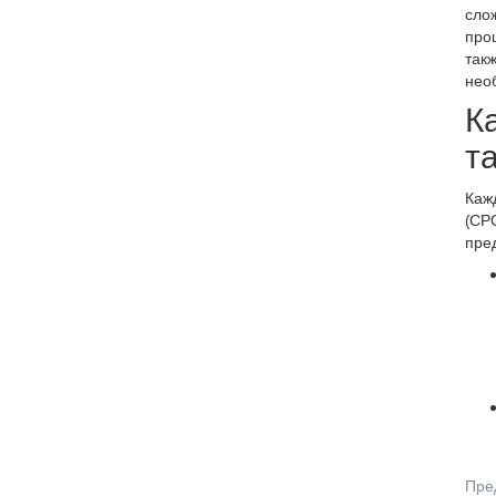
слож
проц
такж
нео
К
т
Каж
(СРО
пре
Пре