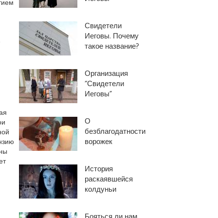
тием
Свидетели
Иеговы. Почему
е
такое название?
Организация
“Свидетели
Иеговы”
ая
О
ои
безблагодатности
ной
ворожек
ензию
ены
ет
История
раскаявшейся
колдуньи
Бояться ли нам