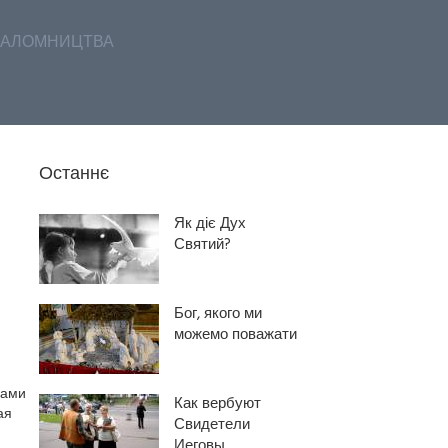
АЛОМНИЦТВА
Останнє
Як діє Дух
Святий?
Бог, якого ми
можемо поважати
ками
Как вербуют
ая
Свидетели
Иеговы