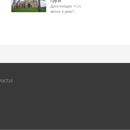
Грузії
Дати поїздок: 17-24
квітня, 8 днів/7…
АКТИ