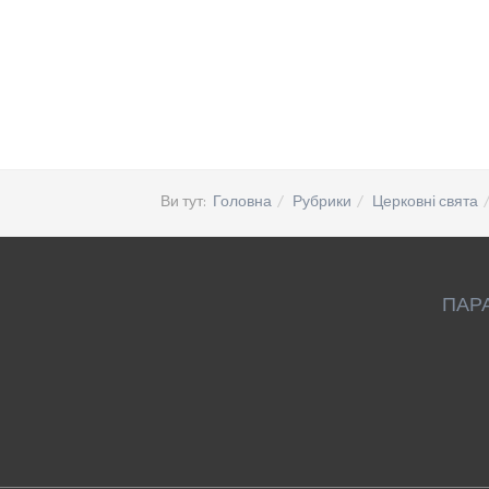
Ви тут:
Головна
Рубрики
Церковні свята
ПАР