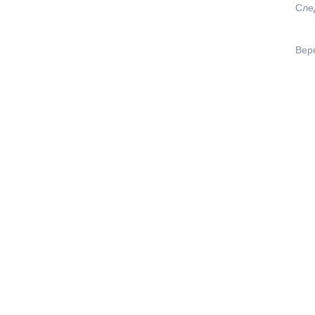
Сле
Вер