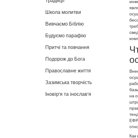
Традиції
инж
явл
Школа молитви
осу
бес
Вивчаємо Біблію
треб
све
Будуємо парафію
ком
Ч
Притчі та повчання
о
Подорож до Бога
Православне життя
Внес
осущ
Зазимська творчість
раб
базы
Іновір'я та інослав'я
на о
штра
прав
тенд
ЕФРС
отно
Как