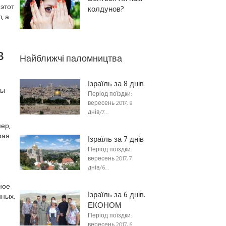
этот
колдунов?
, а
в
Найближчі паломництва
Ізраїль за 8 днів
ты
Період поїздки:
вересень 2017, 8
днів/7…
ер,
рая
Ізраїль за 7 днів
Період поїздки:
вересень 2017, 7
днів/6…
ное
Ізраїль за 6 днів.
ных.
ЕКОНОМ
Період поїздки:
вересень 2017, 6