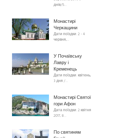
днів/5…
Монастирі
Черкащини
Дати поїздки: 2 - 4
червня,…
У Почаївську
Лавру і
Кременець
Дати поїздки: квітень,
3 дня /…
Монастирі Святої
гори Афон
Дата поїздки: 2 квітня
2017, 8…
По святиням