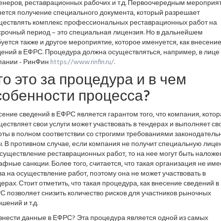
енеров, реставрационных рабочих и т.д. Первоочередным мероприя
яется получение специального документа, который разрешает
ществлять комплекс профессиональных реставрационных работ на
срочный период – это специальная лицензия. Но в дальнейшем
уется также и другое мероприятие, которое именуется, как внесени
дений в ЕФРС. Процедура должна осуществляться, например, в лице
пании - РинФин
https://www.rinfin.ru/
.
то это за процедура и в чем
собенности процесса?
ение сведений в ЕФРС является гарантом того, что компания, котор
ествляет свои услуги может участвовать в тендерах и выполняет св
оты в полном соответствии со строгими требованиями законодатель
. В противном случае, если компания не получит специальную лиц
существление реставрационных работ, то на нее могут быть налож
фные санкции. Более того, считается, что такая организация не име
а на осуществление работ, поэтому она не может участвовать в
ерах. Стоит отметить, что такая процедура, как внесение сведений в
 позволяет снизить количество рисков для участников рыночных
шений и т.д.
 внести данные в ЕФРС? Эта процедура является одной из самых