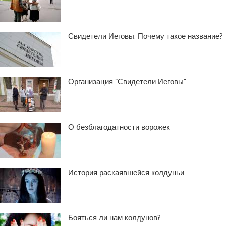
Свидетели Иеговы. Почему такое название?
Организация “Свидетели Иеговы”
О безблагодатности ворожек
История раскаявшейся колдуньи
Бояться ли нам колдунов?