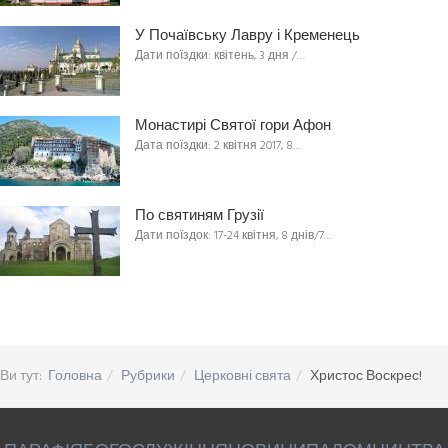
У Почаївську Лавру і Кременець
Дати поїздки: квітень, 3 дня /…
Монастирі Святої гори Афон
Дата поїздки: 2 квітня 2017, 8…
По святиням Грузії
Дати поїздок: 17-24 квітня, 8 днів/7…
Ви тут:
Головна
Рубрики
Церковні свята
Христос Воскрес!