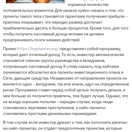
огромное количество
положительных моментов. Для начала нужно сказать о том, что
проекты такого типа становятся гарантами получения прибыли –
практика показывает, что нередко размер достигает
приблизительно десять и больше процентов. Кроме того, для того
чтобы получить пассивный доход человек не должен
предпринимать почти никаких действий.
Проект
https://hyiphunter.org/
представляет собой программу,
которая дает отличный доход. То есть, инвестор автоматически
становится членом группы руководства и вкладчиков,
получающих пассивный доход. К слову сказать, под хайпами
понимаются абсолютно все проекты инвестиционного плана в
Сети, дающие средства. Независимо от направления проекта не
меняется одно – вкладчики, так или иначе, идут на определенные
риски. Программа ставит перед собой целью получить деньги, и
чем больше их получится привлечь, тем будет лучше. Однако, это
не всегда хорошие попытки – нередки случаи, когда люди
становились жертвами преступников, а хайп-проекты
становились простыми денежными пирамидами.
В том случае если инвестор думает о том, как пополнить капитал
на хайп-проектах, он отдает предпочтение проектам, которые