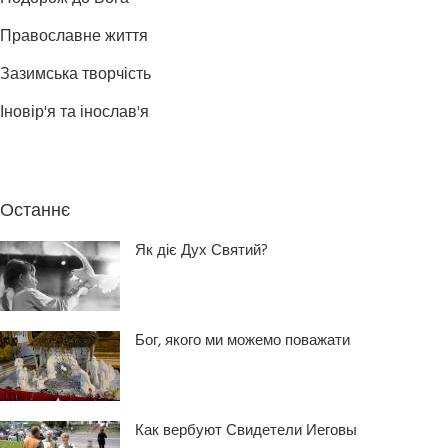
Православне життя
Зазимська творчість
Іновір'я та інослав'я
Останнє
Як діє Дух Святий?
Бог, якого ми можемо поважати
Как вербуют Свидетели Иеговы