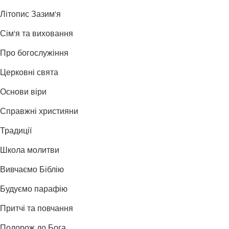
Літопис Зазим'я
Сім'я та виховання
Про богослужіння
Церковні свята
Основи віри
Справжні християни
Традиції
Школа молитви
Вивчаємо Біблію
Будуємо парафію
Притчі та повчання
Подорож до Бога