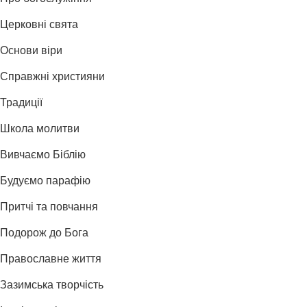
Церковні свята
Основи віри
Справжні християни
Традиції
Школа молитви
Вивчаємо Біблію
Будуємо парафію
Притчі та повчання
Подорож до Бога
Православне життя
Зазимська творчість