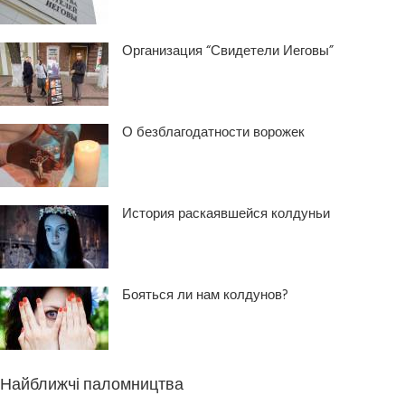
Организация “Свидетели Иеговы”
О безблагодатности ворожек
История раскаявшейся колдуньи
Бояться ли нам колдунов?
Найближчі паломництва