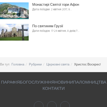
Монастирі Святої гори Афон
Дата поїздки: 2 квітня 2017, 8…
По святиням Грузії
Дати поїздок: 17-24 квітня, 8 днів/7…
Ви тут:
Головна
Рубрики
Церковні свята
Христос Воскрес!
ПАРАФІЯ
БОГОСЛУЖІННЯ
НОВИНИ
ПАЛОМНИЦТВА
КОНТАКТИ