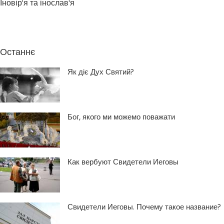
Іновір'я та інослав'я
Останнє
Як діє Дух Святий?
Бог, якого ми можемо поважати
Как вербуют Свидетели Иеговы
Свидетели Иеговы. Почему такое название?