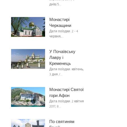
днів/5…
Монастирі
Черкащини
Дати поїздки: 2 - 4
червня,…
У Почаївську
Лавру і
Кременець
Дати поїздки: квітень,
3 дня /…
Монастирі Святої
гори Афон
Дата поїздки: 2 квітня
2017, 8…
По святиням