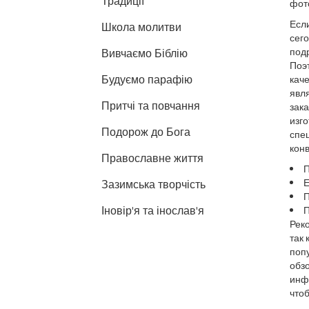
Традиції
фот
Если
Школа молитви
сего
подр
Вивчаємо Біблію
Поэт
Будуємо парафію
кач
явл
Притчі та повчання
зака
изго
Подорож до Бога
спеш
конв
Православне життя
П
Е
Зазимська творчість
П
Іновір'я та інослав'я
П
Рек
так 
попу
обз
инф
что