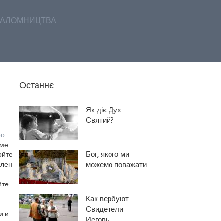
АЛОМНИЦТВА
Останнє
Як діє Дух
Святий?
ео
оме
Бог, якого ми
ойте
влен
можемо поважати
йте
Как вербуют
Свидетели
и и
Иеговы