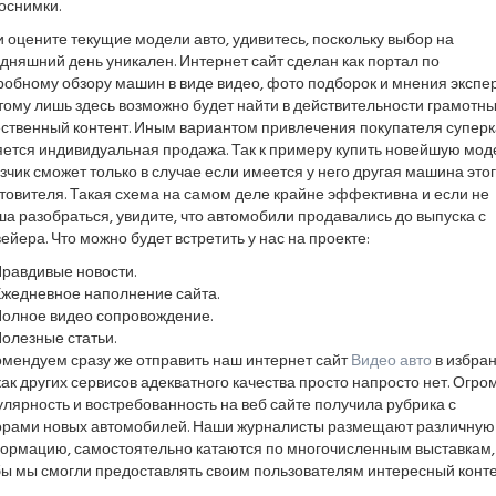
оснимки.
 оцените текущие модели авто, удивитесь, поскольку выбор на
дняшний день уникален. Интернет сайт сделан как портал по
обному обзору машин в виде видео, фото подборок и мнения экспер
ому лишь здесь возможно будет найти в действительности грамотны
ественный контент. Иным вариантом привлечения покупателя супер
яется индивидуальная продажа. Так к примеру купить новейшую мод
зчик сможет только в случае если имеется у него другая машина это
товителя. Такая схема на самом деле крайне эффективна и если не
а разобраться, увидите, что автомобили продавались до выпуска с
ейера. Что можно будет встретить у нас на проекте:
равдивые новости.
жедневное наполнение сайта.
олное видео сопровождение.
олезные статьи.
омендуем сразу же отправить наш интернет сайт
Видео авто
в избран
как других сервисов адекватного качества просто напросто нет. Огр
лярность и востребованность на веб сайте получила рубрика с
орами новых автомобилей. Наши журналисты размещают различную
ормацию, самостоятельно катаются по многочисленным выставкам,
бы мы смогли предоставлять своим пользователям интересный конте