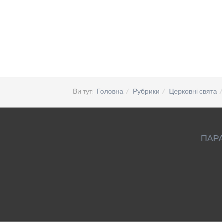
Ви тут:
Головна
Рубрики
Церковні свята
ПАР