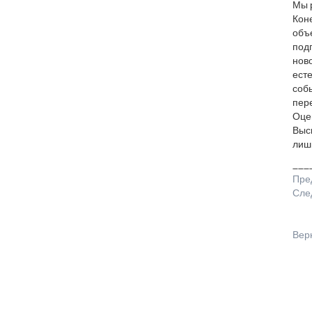
Мы р
Коне
объ
под
ново
есте
собы
пер
Оце
Выск
лишь
___
Пре
Сле
Вер