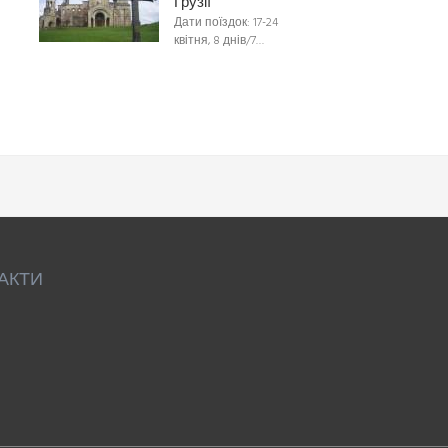
Грузії
Дати поїздок: 17-24
квітня, 8 днів/7…
АКТИ