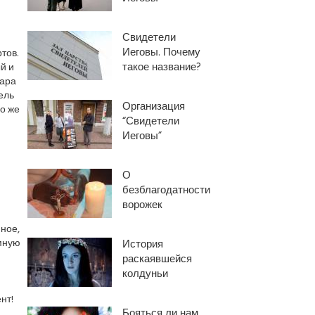
Свидетели
Иеговы. Почему
тов.
такое название?
й и
кара
ель
Организация
го же
“Свидетели
Иеговы”
О
безблагодатности
ворожек
ное,
омную
История
раскаявшейся
колдуньи
нт!
Бояться ли нам