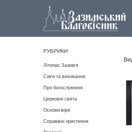
РУБРИКИ
Ви
Літопис Зазим'я
Сім'я та виховання
Про богослужіння
Церковні свята
Основи віри
Справжні християни