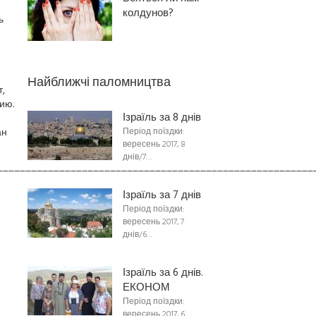
колдунов?
ь
Найближчі паломництва
,
ию.
Ізраїль за 8 днів
ан
Період поїздки:
вересень 2017, 8
днів/7…
________________________________________________________
Ізраїль за 7 днів
Період поїздки:
вересень 2017, 7
днів/6…
Ізраїль за 6 днів.
ЕКОНОМ
Період поїздки:
вересень 2017, 6