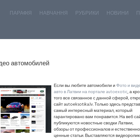
ПАРАФІЯ
НАВЧАННЯ
РУБРИКИ
НОВИНИ
П
део автомобилей
Если вы любите автомобили и
Фото и вид
авто в Латвии на портале autoexotic
, а кр
того все связанное с данной сферой, откр
сайт autoeksotika.lv. Только здесь предста
самый интересный материал, который
гарантировано вам понравится. На веб са
публикуются новостные сводки Латвии,
обзоры от профессионалов и естественно
ценные статьи. Выставляются видеоролик