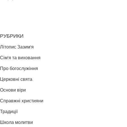
РУБРИКИ
Літопис Зазим'я
Сім'я та виховання
Про богослужіння
Церковні свята
Основи віри
Справжні християни
Традиції
Школа молитви