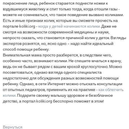
покраснение лица, ребенок старается поднести ножки к
вздувшемуся животику и спит только тогда, когда отошли газы -
можете не сомневаться, что такое поведение вызвано коликами.
Есть и иные признаки колик, которые вы сможете прочесть на
портале koliki.org -
когда у детей начинаются колики
. Даже не
смотря на возможности современной медицины и науки,
непросто сказать, что становится причиной колик у деток. Взгляды
экспертов рознятся, но, ясно одно – надо найти идеальный
способ помощи ребенку.
Внимательная мама просто разберется, в следствии чего,
особенно часто, возникают колики. Не спешите мчаться к врачу,
ведь он не бывает рядом с вашим крохой круглосуточно. Можно
посоветоваться, однако взгляда одного специалиста
недостаточно для обсуждения разных возможностей помощи
ребенку. Однако, в сети Интернет можно отыскать консультации
от опытных педиатров, применить их на практике -
как облегчить
колики
. Подарите своему малышу здоровое и безоблачное
детство, а портал koliki.org бесспорно поможет в этом!
Вернуться