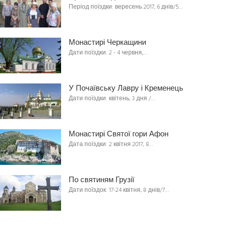
Період поїздки: вересень 2017, 6 днів/5…
Монастирі Черкащини
Дати поїздки: 2 - 4 червня,…
У Почаївську Лавру і Кременець
Дати поїздки: квітень, 3 дня /…
Монастирі Святої гори Афон
Дата поїздки: 2 квітня 2017, 8…
По святиням Грузії
Дати поїздок: 17-24 квітня, 8 днів/7…