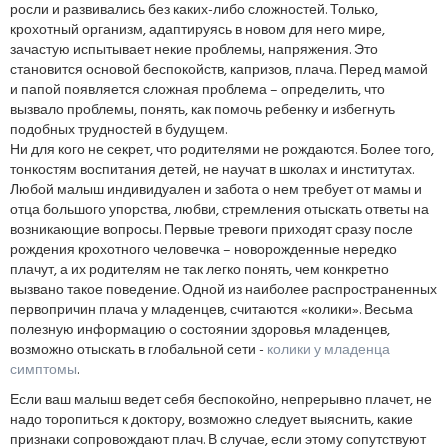
росли и развивались без каких-либо сложностей. Только,
крохотный организм, адаптируясь в новом для него мире,
зачастую испытывает некие проблемы, напряжения. Это
становится основой беспокойств, капризов, плача. Перед мамой
и папой появляется сложная проблема – определить, что
вызвало проблемы, понять, как помочь ребенку и избегнуть
подобных трудностей в будущем.
Ни для кого не секрет, что родителями не рождаются. Более того,
тонкостям воспитания детей, не научат в школах и институтах.
Любой малыш индивидуален и забота о нем требует от мамы и
отца большого упорства, любви, стремления отыскать ответы на
возникающие вопросы. Первые тревоги приходят сразу после
рождения крохотного человечка – новорожденные нередко
плачут, а их родителям не так легко понять, чем конкретно
вызвано такое поведение. Одной из наиболее распространенных
первопричин плача у младенцев, считаются «колики». Весьма
полезную информацию о состоянии здоровья младенцев,
возможно отыскать в глобальной сети -
колики у младенца
симптомы
.
Если ваш малыш ведет себя беспокойно, непрерывно плачет, не
надо торопиться к доктору, возможно следует выяснить, какие
признаки сопровождают плач. В случае, если этому сопутствуют