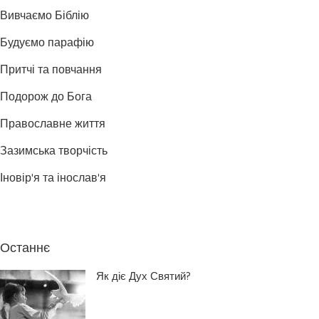
Вивчаємо Біблію
Будуємо парафію
Притчі та повчання
Подорож до Бога
Православне життя
Зазимська творчість
Іновір'я та інослав'я
Останнє
Як діє Дух Святий?