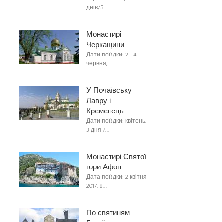
днів/5…
Монастирі
Черкащини
Дати поїздки: 2 - 4
червня,…
У Почаївську
Лавру і
Кременець
Дати поїздки: квітень,
3 дня /…
Монастирі Святої
гори Афон
Дата поїздки: 2 квітня
2017, 8…
По святиням