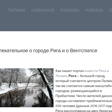
ПАРАФІЯ
НАВЧАННЯ
РУБРИКИ
НОВИНИ
П
лекательное о городе Рига и о Вентспилсе
Как пишет портал
новости Рига и
Латвии
,
Рига
– большой город,
который считается центром Латвии
так же считается самым масштаб
городом, размещающийся в
Прибалтике. Число жителей данно
города составляет приблизительно
000 человек (данные 2016-2017 годо
Рига расположена на двух берега