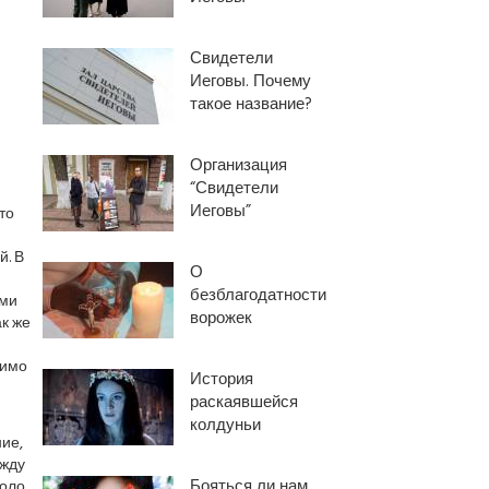
Свидетели
Иеговы. Почему
такое название?
Организация
“Свидетели
Иеговы”
то
й. В
О
безблагодатности
ими
ворожек
к же
мимо
История
раскаявшейся
колдуньи
ие,
ежду
Бояться ли нам
коло