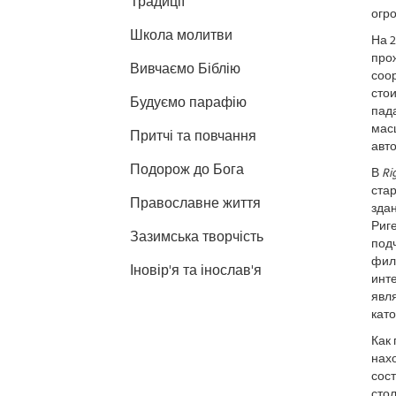
Традиції
огро
Школа молитви
На 2
прож
Вивчаємо Біблію
соор
сто
Будуємо парафію
пад
мас
Притчі та повчання
авт
Подорож до Бога
В
Ri
стар
Православне життя
здан
Риг
Зазимська творчість
под
фил
Іновір'я та інослав'я
инте
явл
като
Как
нахо
сос
стол