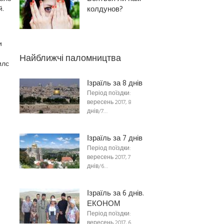
.
колдунов?
и
Найближчі паломництва
илс
Ізраїль за 8 днів
Період поїздки:
вересень 2017, 8
днів/7…
Ізраїль за 7 днів
Період поїздки:
вересень 2017, 7
днів/6…
Ізраїль за 6 днів.
ЕКОНОМ
Період поїздки:
вересень 2017, 6