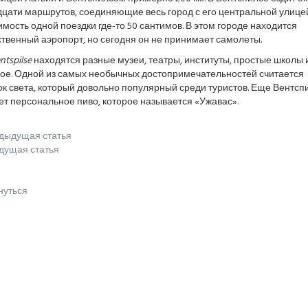
цати маршрутов, соединяющие весь город с его центральной улицей
мость одной поездки где-то 50 сантимов. В этом городе находится
твенный аэропорт, но сегодня он не принимает самолеты.
ntspilse
находятся разные музеи, театры, институты, простые школы 
гое. Одной из самых необычных достопримечательностей считается
к света, который довольно популярный среди туристов. Еще Вентсп
т персональное пиво, которое называется «Ужавас».
дыдущая статья
дущая статья
нуться