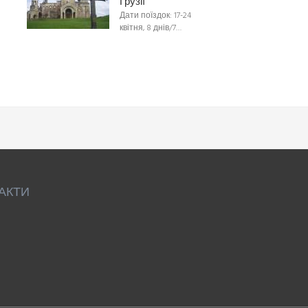
Грузії
Дати поїздок: 17-24
квітня, 8 днів/7…
АКТИ