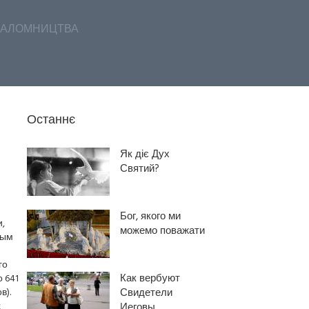
АЛОМНИЦТВА
Останнє
Як діє Дух
Святий?
Бог, якого ми
,
можемо поважати
ным
го
Как вербуют
 641
в).
Свидетели
х
Иеговы