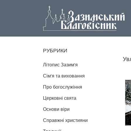
РУБРИКИ
Ув
Літопис Зазим'я
Сім'я та виховання
Про богослужіння
Церковні свята
Основи віри
Справжні християни