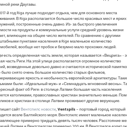
мной реки Даугавы.
017-й год Riga лучше подходит отдыха, чем для основного места
ивания. В Riga располагается большое число красивых мест и ярких
ужений, построенные очень давно. Из- за быстрого увеличения
имости на продукты и коммунальные услуги средний уровень жизни
ает, влияющее на общее число жителей. По сравнению с другими
штабными пунктами населения в Rige маленькое количество
омобилей, вообще нет пробок и безумно мало прохожих людей.
ge
есть определенная часть земли, которая называется «Вецрига» - э
ая часть Риги. На этой улице располагается огромное количество
ий, возведенные довольно давно и считаются исторической памятко
е было снято очень большое количество старых фильмов,
черкивающие яркость и необычность европейской архитектуры. Так
ьмами были: «Идеальный муж» и «Семнадцать мгновений весны». Та
ресный факт об Риге: в столице Латвии большая часть населения
яется католиками, православных христиан значительно меньше. По
ликов и христиан в столице Латвии проживают другие верующие.
 пишет сайт
Вентспилс новости
,
Ventspils
– портовый город, который
дится возле Балтийского моря. Вентспилс имеет маленькое населен
тавляющее примерно тридцать девять тысяч человек. Расстояние м
ицей Латвии и Вентспилсом примерно 200 км. В Вентспилсе ездит о