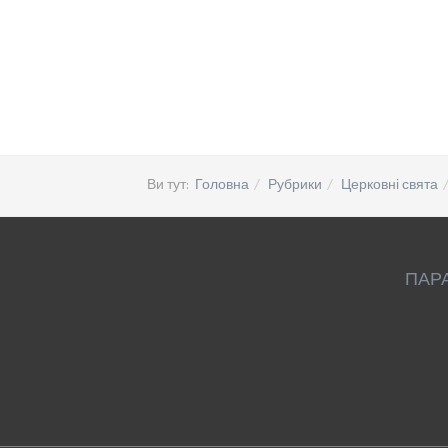
Ви тут:
Головна
Рубрики
Церковні свята
ПАР