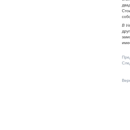
двад
Стои
собс
В Ve
дру
замо
имее
Пре
Сле
Вер