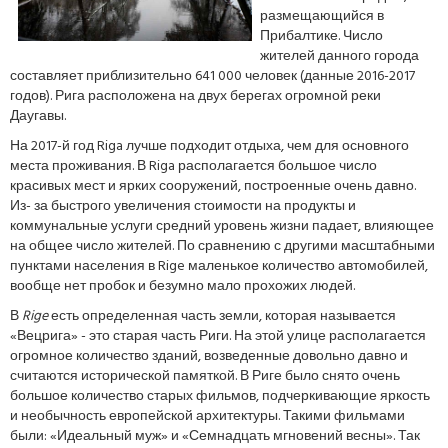
размещающийся в
Прибалтике. Число
жителей данного города
составляет приблизительно 641 000 человек (данные 2016-2017
годов). Рига расположена на двух берегах огромной реки
Даугавы.
На 2017-й год Riga лучше подходит отдыха, чем для основного
места проживания. В Riga располагается большое число
красивых мест и ярких сооружений, построенные очень давно.
Из- за быстрого увеличения стоимости на продукты и
коммунальные услуги средний уровень жизни падает, влияющее
на общее число жителей. По сравнению с другими масштабными
пунктами населения в Rige маленькое количество автомобилей,
вообще нет пробок и безумно мало прохожих людей.
В
Rige
есть определенная часть земли, которая называется
«Вецрига» - это старая часть Риги. На этой улице располагается
огромное количество зданий, возведенные довольно давно и
считаются исторической памяткой. В Риге было снято очень
большое количество старых фильмов, подчеркивающие яркость
и необычность европейской архитектуры. Такими фильмами
были: «Идеальный муж» и «Семнадцать мгновений весны». Так