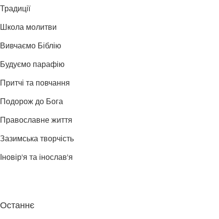
Традиції
Школа молитви
Вивчаємо Біблію
Будуємо парафію
Притчі та повчання
Подорож до Бога
Православне життя
Зазимська творчість
Іновір'я та інослав'я
Останнє