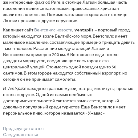
же интересный факт об Риге: в столице Латвии большая часть
населения является католиками, православных христиан
значительно меньше. Помимо католиков и христиан в столице
Латвии проживают другие верующие.
Как пишет сайт
Вентспилс новости
,
Ventspils
– портовый город,
который находится возле Балтийского моря. Вентспилс имеет
маленькое население, составляющее примерно тридцать девять
тысяч человек. Расстояние между столицей Латвии и
Вентспилсом примерно 200 км. В Вентспилсе ездит около
двадцати маршрутов, соединяющие весь город с его
центральной улицей. Стоимость одной поездки где-то 50
сантимов. В этом городе находится собственный аэропорт, но
сегодня он не принимает самолеты.
В Ventspilse
находятся разные музеи, театры, институты, простые
школы и другое. Одной из самых необычных
достопримечательностей считается замок света, который
довольно популярный среди туристов. Еще Вентспилс имеет
персональное пиво, которое называется «Ужавас».
Предыдущая статья
Следущая статья