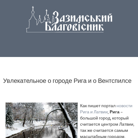
Увлекательное о городе Рига и о Вентспилсе
Как пишет портал
новости
Рига и Латвии
,
Рига
–
большой город, который
считается центром Латвии,
так же считается самым
масштабным городом,