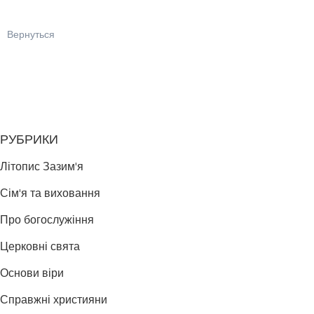
Вернуться
РУБРИКИ
Літопис Зазим'я
Сім'я та виховання
Про богослужіння
Церковні свята
Основи віри
Справжні християни