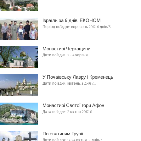
Ізраїль за 6 днів. ЕКОНОМ
Період поїздки: вересень 2017, 6 днів/5…
Монастирі Черкащини
Дати поїздки: 2 - 4 червня,…
У Почаївську Лавру і Кременець
Дати поїздки: квітень, 3 дня /…
Монастирі Святої гори Афон
Дата поїздки: 2 квітня 2017, 8…
По святиням Грузії
Дати поїздок: 17-24 квітня, 8 днів/7…