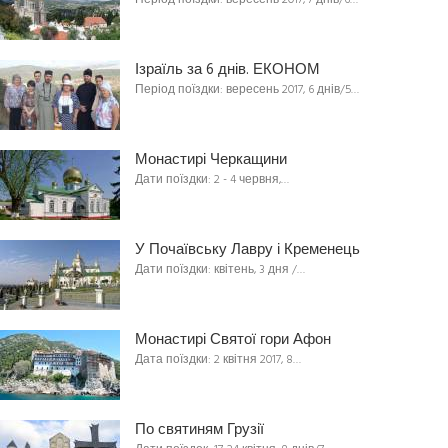
Період поїздки: вересень 2017, 7 днів/6…
Ізраїль за 6 днів. ЕКОНОМ
Період поїздки: вересень 2017, 6 днів/5…
Монастирі Черкащини
Дати поїздки: 2 - 4 червня,…
У Почаївську Лавру і Кременець
Дати поїздки: квітень, 3 дня /…
Монастирі Святої гори Афон
Дата поїздки: 2 квітня 2017, 8…
По святиням Грузії