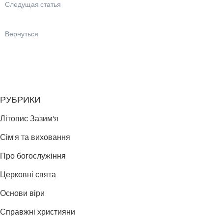
Следущая статья
Вернуться
РУБРИКИ
Літопис Зазим'я
Сім'я та виховання
Про богослужіння
Церковні свята
Основи віри
Справжні християни