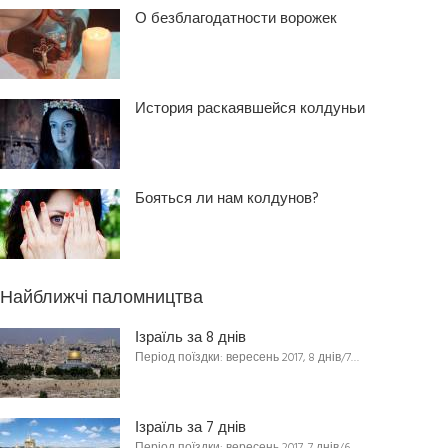
О безблагодатности ворожек
История раскаявшейся колдуньи
Бояться ли нам колдунов?
Найближчі паломництва
Ізраїль за 8 днів
Період поїздки: вересень 2017, 8 днів/7…
Ізраїль за 7 днів