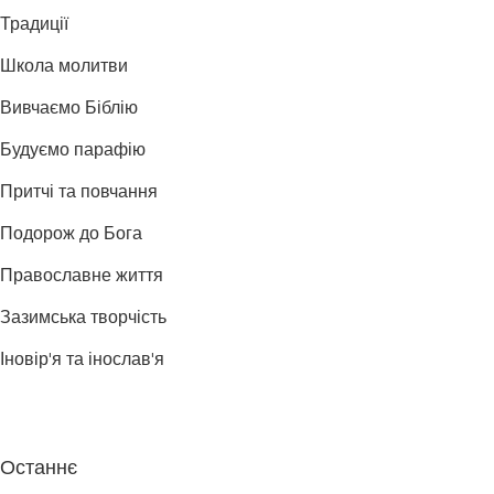
Традиції
Школа молитви
Вивчаємо Біблію
Будуємо парафію
Притчі та повчання
Подорож до Бога
Православне життя
Зазимська творчість
Іновір'я та інослав'я
Останнє