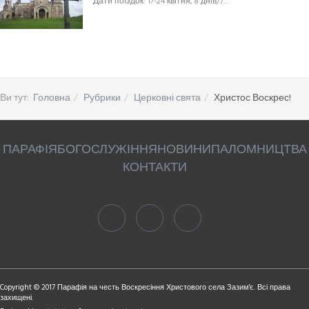
Дати поїздок: 17-24 квітня, 8 днів/7…
Ви тут:
Головна
Рубрики
Церковні свята
Христос Воскрес!
ПАРАФІЯ
БОГОСЛУЖІННЯ
НОВИНИ
ПАЛОМНИЦТВА
КОНТАКТИ
Copyright © 2017 Парафія на честь Воскресіння Христового села Зазим'є. Всі права
захищені.