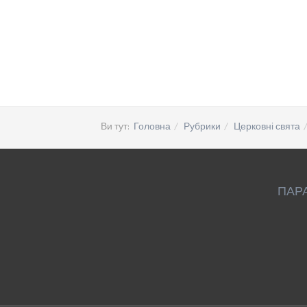
Ви тут:
Головна
Рубрики
Церковні свята
ПАР