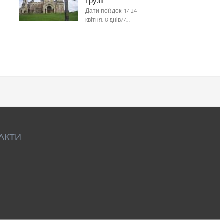
Грузії
Дати поїздок: 17-24
квітня, 8 днів/7…
АКТИ