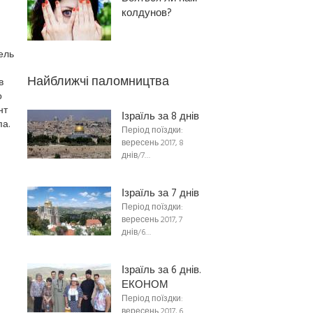
колдунов?
ель
Найближчі паломництва
в
о
нт
Ізраїль за 8 днів
а.
Період поїздки:
вересень 2017, 8
днів/7…
Ізраїль за 7 днів
Період поїздки:
вересень 2017, 7
днів/6…
Ізраїль за 6 днів.
ЕКОНОМ
Період поїздки:
вересень 2017, 6