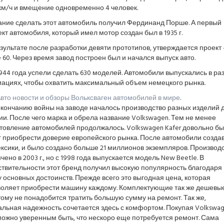
км/ч и вмещение одновременно 4 человек.
ание сделать этот автомобиль получил Фердинанд Порше. А первый
кт автомобиля, который имел мотор создан был в 1935 г.
зультате после разработки девяти прототипов, утверждается проект 
 60. Через время завод построен был и начался выпуск авто.
944 года успели сделать 630 моделей. Автомобили выпускались в ра
иациях, чтобы охватить максимальный объем немецкого рынка.
вто новости и обзоры Вольксваген автомобилей в мире
.
окончанию войны на заводе началось производство разных изделий 
и. После чего марка и обрела название Volkswagen. Тем не менее
товление автомобилей продолжалось. Volkswagen Kafer довольно б
г приобрести доверие европейского рынка. После автомобили созда
ксики, и было создано больше 21 миллионов экземпляров. Производ
чено в 2003 г., но с 1998 года выпускается модель New Beetle. В
ствительности этот бренд получил высокую популярность благодаря
 основных достоинств. Прежде всего это выгодная цена, которая
воляет приобрести машину каждому. Комплектующие так же дешевые
ому не понадобится тратить большую сумму на ремонт. Так же,
альная надежность сочетается здесь с комфортом. Покупая Volkswa
можно уверенным быть, что нескоро еще потребуется ремонт. Сама