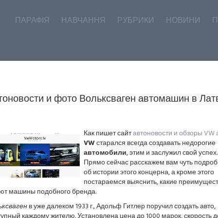
ПАРАФІЯ
НАВЧАННЯ
РУБРИКИ
НОВИНИ
П
тоновости и фото Вольксваген автомашин в Лат
Как пишет сайт
автоновости и обзоры VW 
VW
старался всегда создавать недорогие
автомобили
, этим и заслужил свой успех.
Прямо сейчас расскажем вам чуть подро
об истории этого концерна, а кроме этого
постараемся выяснить, какие преимущес
ют машины подобного бренда.
ьксваген
в уже далеком 1933 г., Адольф Гитлер поручил создать авто,
упный каждому жителю. Установлена цена до 1000 марок, скорость д