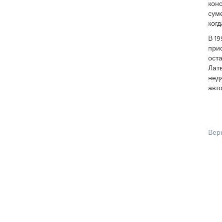
конс
сум
когд
В 19
прио
ост
Латв
неда
авт
Вер