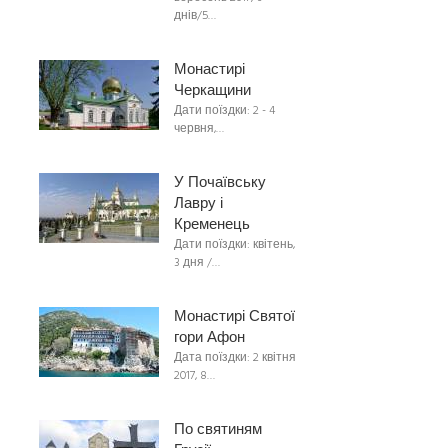
днів/5…
Монастирі
Черкащини
Дати поїздки: 2 - 4
червня,…
У Почаївську
Лавру і
Кременець
Дати поїздки: квітень,
3 дня /…
Монастирі Святої
гори Афон
Дата поїздки: 2 квітня
2017, 8…
По святиням