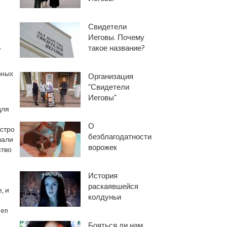
Свидетели
Иеговы. Почему
такое название?
-
зных
Организация
“Свидетели
Иеговы”
для
О
ыстро
безблагодатности
вали
ворожек
ство
История
раскаявшейся
, и
колдуньи
gen
Бояться ли нам