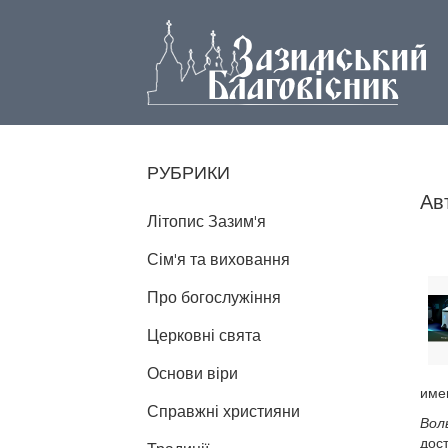
РУБРИКИ
Ав
Літопис Зазим'я
Сім'я та виховання
Про богослужіння
Церковні свята
Основи віри
име
Справжні християни
Вол
дост