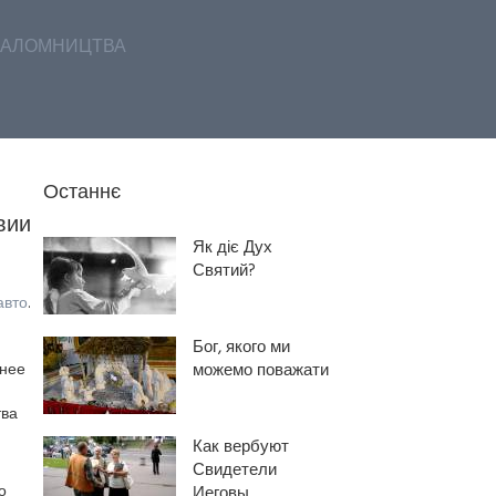
АЛОМНИЦТВА
Останнє
вии
Як діє Дух
Святий?
авто
.
Бог, якого ми
бнее
можемо поважати
тва
Как вербуют
Свидетели
о
Иеговы