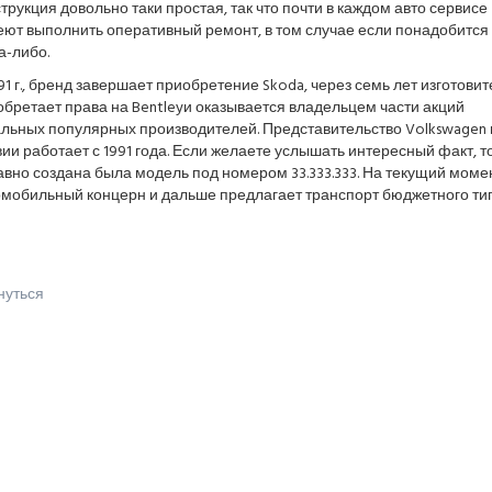
трукция довольно таки простая, так что почти в каждом авто сервисе
еют выполнить оперативный ремонт, в том случае если понадобится
а-либо.
91 г., бренд завершает приобретение Skoda, через семь лет изготовит
бретает права на Bentleyи оказывается владельцем части акций
альных популярных производителей. Представительство Volkswagen 
ии работает с 1991 года. Если желаете услышать интересный факт, т
вно создана была модель под номером 33.333.333. На текущий моме
омобильный концерн и дальше предлагает транспорт бюджетного тип
нуться