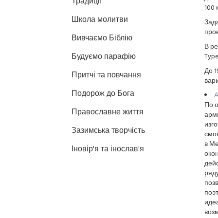
Традиції
100 
Школа молитви
Зад
прое
Вивчаємо Біблію
В ре
Будуємо парафію
Type
До 1
Притчі та повчання
вар
Подорож до Бога
А
По 
Православне життя
арми
изго
Зазимська творчість
смо
в Ме
Іновір'я та інослав'я
окон
дей
ряду
поз
поэт
иде
воз