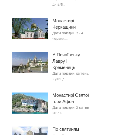
днів/5…
Монастирі
Черкащини
Дати поїздки: 2 - 4
червня,…
У Почаївську
Лавру і
Кременець
Дати поїздки: квітень,
3 дня /…
Монастирі Святої
гори Афон
Дата поїздки: 2 квітня
2017, 8…
По святиням