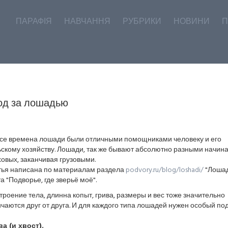
ПАРАФІЯ
НАВЧАННЯ
РУБРИКИ
НОВИНИ
П
од за лошадью
все времена лошади были отличными помощниками человеку и его
скому хозяйству. Лошади, так же бывают абсолютно разными начина
овых, заканчивая грузовыми.
тья написана по материалам раздела
podvory.ru/blog/loshadi/
"Лоша
а "Подворье, где зверьё моё".
троение тела, длинна копыт, грива, размеры и вес тоже значительно
чаются друг от друга. И для каждого типа лошадей нужен особый под
а (и хвост).