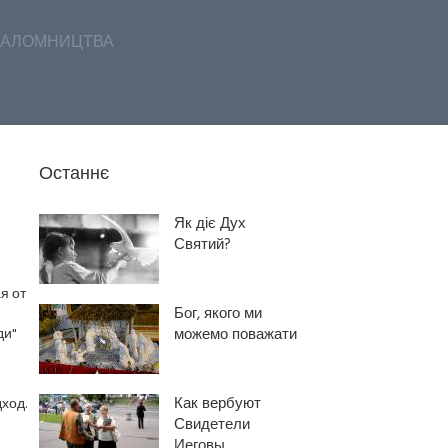
АЛОМНИЦТВА
Останнє
Як діє Дух
Святий?
я от
Бог, якого ми
ди"
можемо поважати
Как вербуют
ход.
Свидетели
Иеговы