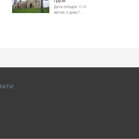
Грузії
Дати поїздок: 17-24
квітня, 8 днів/7…
АКТИ