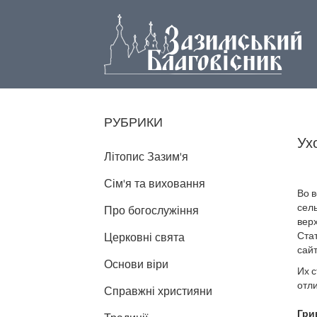
РУБРИКИ
Ух
Літопис Зазим'я
Сім'я та виховання
Во 
сель
Про богослужіння
верх
Ста
Церковні свята
сайт
Основи віри
Их с
отли
Справжні християни
Грив