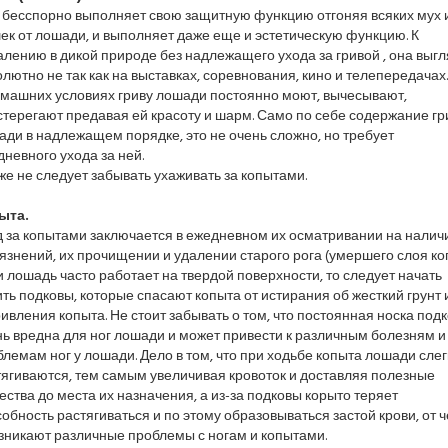
 бесспорно выполняет свою защитную функцию отгоняя всяких мух 
к от лошади, и выполняет даже еще и эстетическую функцию. К
лению в дикой природе без надлежащего ухода за гривой , она выгл
лютно не так как на выставках, соревнования, кино и телепередачах.
омашних условиях гриву лошади постоянно моют, вычесывают,
терегают предавая ей красоту и шарм. Само по себе содержание г
ди в надлежащем порядке, это не очень сложно, но требует
невного ухода за ней.
же не следует забывать ухаживать за копытами.
ыта.
д за копытами заключается в ежедневном их осматривании на налич
язнений, их прочищении и удалении старого рога (умершего слоя коп
 лошадь часто работает на твердой поверхности, то следует начать
ть подковы, которые спасают копыта от истирания об жесткий грунт 
ивления копыта. Не стоит забывать о том, что постоянная носка под
ь вредна для ног лошади и может привести к различным болезням и
лемам ног у лошади. Дело в том, что при ходьбе копыта лошади слег
ягиваются, тем самым увеличивая кровоток и доставляя полезные
ства до места их назначения, а из-за подковы корыто теряет
обность растягиваться и по этому образовываться застой крови, от ч
зникают различные проблемы с ногам и копытами.