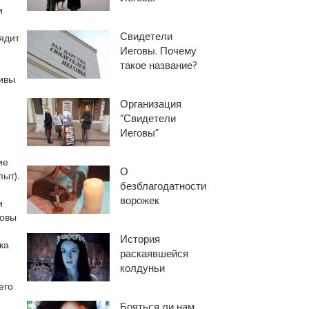
и
Свидетели
ядит
Иеговы. Почему
такое название?
ривы
Организация
“Свидетели
Иеговы”
ие
О
ыт).
безблагодатности
ворожек
и
ковы
История
ка
раскаявшейся
колдуньи
его
Бояться ли нам