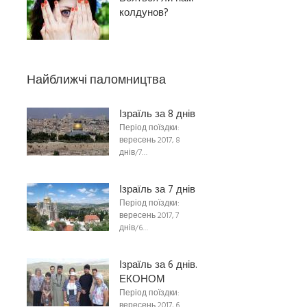
колдунов?
Найближчі паломництва
Ізраїль за 8 днів
Період поїздки:
вересень 2017, 8
днів/7…
Ізраїль за 7 днів
Період поїздки:
вересень 2017, 7
днів/6…
Ізраїль за 6 днів.
ЕКОНОМ
Період поїздки:
вересень 2017, 6