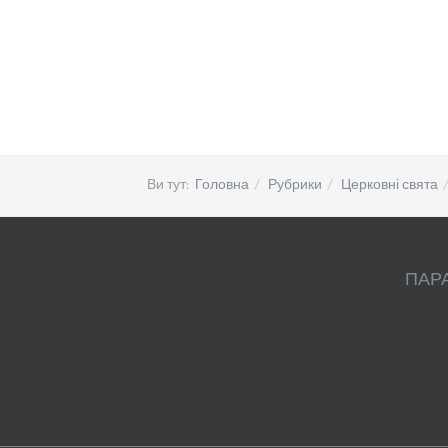
Ви тут:
Головна
Рубрики
Церковні свята
ПАР