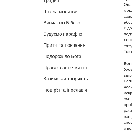
Традиції
Она
моше
Школа молитви
сожа
абсо
Вивчаємо Біблію
В д
Будуємо парафію
подс
лоша
Притчі та повчання
ежед
Так 
Подорож до Бога
Коп
Православне життя
Ухо
загр
Зазимська творчість
Если
носи
Іновір'я та інослав'я
искр
очен
проб
раст
веще
спос
и во