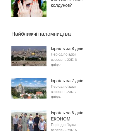
колдунов?
Найближчі паломництва
Ізраїль за 8 днів
Період поїздки:
вересень 2017, 8
днів/7…
Ізраїль за 7 днів
Період поїздки:
вересень 2017, 7
днів/6…
Ізраїль за 6 днів.
ЕКОНОМ
Період поїздки:
вересень 2017, 6