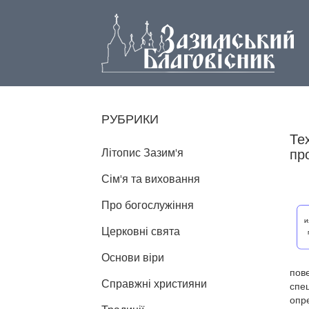
РУБРИКИ
Те
Літопис Зазим'я
пр
Сім'я та виховання
Про богослужіння
Церковні свята
Основи віри
пов
Справжні християни
спец
опр