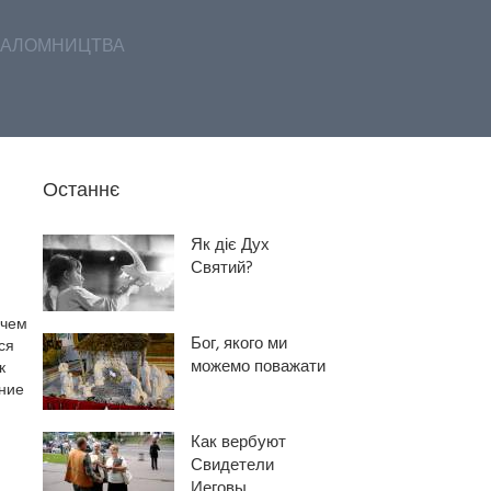
АЛОМНИЦТВА
Останнє
Як діє Дух
Святий?
 чем
Бог, якого ми
ся
можемо поважати
к
ение
Как вербуют
Свидетели
Иеговы