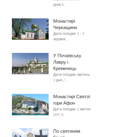
днів/5…
Монастирі
Черкащини
Дати поїздки: 2 - 4
червня,…
У Почаївську
Лавру і
Кременець
Дати поїздки: квітень,
3 дня /…
Монастирі Святої
гори Афон
Дата поїздки: 2 квітня
2017, 8…
По святиням