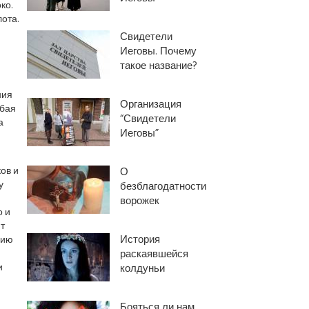
ко.
ота.
Свидетели
Иеговы. Почему
такое название?
ния
Организация
юбая
“Свидетели
а
Иеговы”
ов и
О
у
безблагодатности
ворожек
о и
т
История
нию
раскаявшейся
и
колдуньи
Бояться ли нам