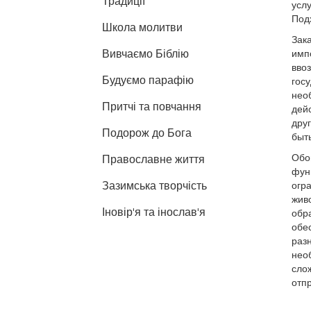
Традиції
услу
Подх
Школа молитви
Зак
Вивчаємо Біблію
имп
вво
Будуємо парафію
госу
нео
Притчі та повчання
дей
дру
Подорож до Бога
быть
Обо
Православне життя
фун
Зазимська творчість
огра
живо
Іновір'я та інослав'я
обра
обес
раз
необ
слож
отпр