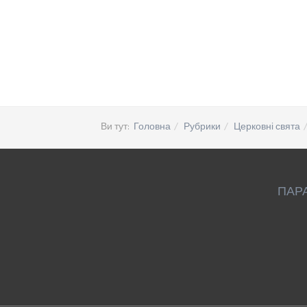
Ви тут:
Головна
Рубрики
Церковні свята
ПАР