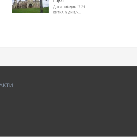
Грузії
Дати поїздок: 17-24
квітня, 8 днів/7…
АКТИ