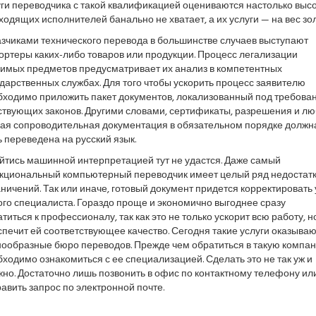
ги переводчика с такой квалификацией оцениваются настолько высо
одящих исполнителей банально не хватает, а их услуги — на вес зол
азчиками технического перевода в большинстве случаев выступают
ортеры каких-либо товаров или продукции. Процесс легализации
зимых предметов предусматривает их анализ в компетентных
дарственных службах. Для того чтобы ускорить процесс заявителю
бходимо приложить пакет документов, локализованный под требова
ствующих законов. Другими словами, сертификаты, разрешения и л
гая сопроводительная документация в обязательном порядке должн
 переведена на русский язык.
йтись машинной интерпретацией тут не удастся. Даже самый
кциональный компьютерный переводчик имеет целый ряд недостатк
ничений. Так или иначе, готовый документ придется корректировать 
го специалиста. Гораздо проще и экономично выгоднее сразу
титься к профессионалу, так как это не только ускорит всю работу, н
печит ей соответствующее качество. Сегодня такие услуги оказываю
нообразные бюро переводов. Прежде чем обратиться в такую компа
ходимо ознакомиться с ее специализацией. Сделать это не так уж и
но. Достаточно лишь позвонить в офис по контактному телефону ил
авить запрос по электронной почте.