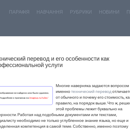
ПАРАФІЯ
НАВЧАННЯ
РУБРИКИ
НОВИНИ
П
хнический перевод и его особенности как
офессиональной услуги
Многие наверняка задаются вопросом
именно
технический перевод
отличает
от обычного и почему его стоимость, ка
правило, на порядок выше. Что ж, реш
этой проблемы лежит буквально на
ерхности. Работая над подобными документами или текстами,
иалисту необходимо не только углубленное знание языка, но еще и
еделенная компетенция в самой теме. Собственно, именно поэтому